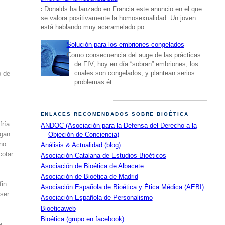
Mc Donalds ha lanzado en Francia este anuncio en el que
se valora positivamente la homosexualidad. Un joven
está hablando muy acaramelado po...
Solución para los embriones congelados
Como consecuencia del auge de las prácticas
de FIV, hoy en día “sobran” embriones, los
cuales son congelados, y plantean serios
o de
problemas ét...
ENLACES RECOMENDADOS SOBRE BIOÉTICA
fría
ANDOC (Asociación para la Defensa del Derecho a la
agan
Objeción de Conciencia)
 no
Análisis & Actualidad (blog)
cotar
Asociación Catalana de Estudios Bioéticos
Asociación de Bioética de Albacete
Asociación de Bioética de Madrid
fin
Asociación Española de Bioética y Ética Médica (AEBI)
 ser
Asociación Española de Personalismo
Bioeticaweb
Bioética (grupo en facebook)
e