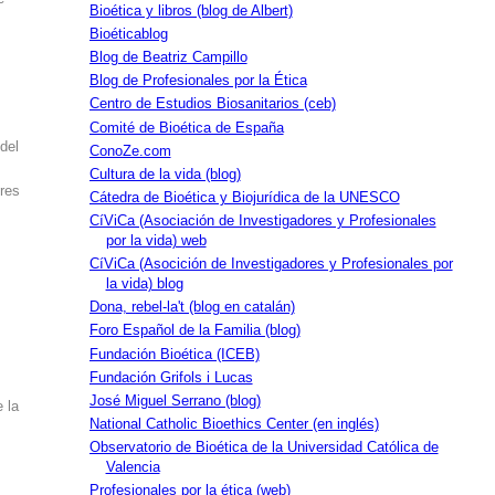
Bioética y libros (blog de Albert)
Bioéticablog
Blog de Beatriz Campillo
Blog de Profesionales por la Ética
Centro de Estudios Biosanitarios (ceb)
Comité de Bioética de España
 del
ConoZe.com
o
Cultura de la vida (blog)
bres
Cátedra de Bioética y Biojurídica de la UNESCO
CíViCa (Asociación de Investigadores y Profesionales
por la vida) web
CíViCa (Asocición de Investigadores y Profesionales por
la vida) blog
Dona, rebel-la't (blog en catalán)
Foro Español de la Familia (blog)
Fundación Bioética (ICEB)
Fundación Grifols i Lucas
José Miguel Serrano (blog)
 la
National Catholic Bioethics Center (en inglés)
Observatorio de Bioética de la Universidad Católica de
Valencia
Profesionales por la ética (web)