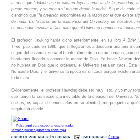
afirmar que "
debido a que existen leyes como la de la gravedad, el
puede crearse, y se crea a sí mismo desde la nada
". Sigue diciendo e
científico que "
la creación espontánea es la razón por la que existe al
de nada. Es la razón de la existencia del Universo y de nosotros m
es necesario invocar a Dios para que el Universo comience a funciona
El profesor Hawking había dicho anteriormente, en su libro
A Brief H
Time
, publicado en 1988, que si llegáramos a descubrir una teoría com
origen del universo, sería el triunfo último de la razón humana, porqu
habríamos llegado a conocer la mente de Dios. Ya Isaac Newton dec
no hubiera un Dios que lo ordenara, el Universo sería un caos. Esta 
No existe Dios, y el universo tampoco es un caos porque existen unas
todo claro.
Evidentemente, el profesor Hawking debe ser muy listo, y yo muy torpe
que fueron la consecuencia inevitable de la creación del Universo. No 
que es, es capaz de enunciarlas en su plenitud, me pregunto a quié
seguir estudiando.
Pulsa aquí para escuchar esta entrada
También puedes guardarla como mp3
ESCRITO POR
AGUSTÍN LOSADA
CATEGORÍAS:
ÉTICA