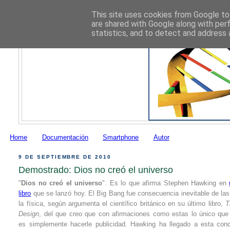
This site uses cookies from Google to 
are shared with Google along with per
statistics, and to detect and address 
Home
Documentación
Smartphone
Autor
9 DE SEPTIEMBRE DE 2010
Demostrado: Dios no creó el universo
"
Dios no creó el universo
". Es lo que afirma Stephen Hawking en
libro
que se lanzó hoy. El Big Bang fue consecuencia inevitable de las
la física, según argumenta el científico británico en su último libro,
T
Design
, del que creo que con afirmaciones como estas lo único que
es simplemente hacerle publicidad. Hawking ha llegado a esta conc