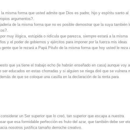
e la misma forma que usted admite que Dios es padre, hijo y espíritu santo al
propios argumentos?.
adería de la misma forma que no es posible demostrar que la suya también l
tos?.
por muy ilógica, estúpida o ridícula que parezca, siempre estará a la misma
ños y el poder de gobiernos y ejércitos para imponer por la fuerza mis ideas
á gente que le rezará a Papá Pitufo de la misma forma que hoy usted le reza 
uesto que ya tiene el trabajo echo (le habrán enseñado en casa) aunque voy 
e ser educados en estas chorradas y si alguien se niega diré que se vulnera 
además de que se coloque una casilla en la declaración de la renta para
considerar un Ser superior que lo creó, tan superior que escapa a nuestra
ar que esa formidable perfección es fruto del azar, que también debe ser et
cia nosotros justifica tamaño derroche creativo.