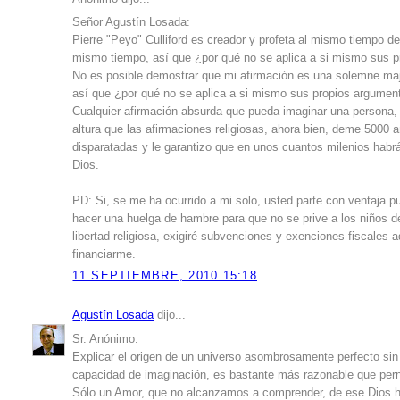
Señor Agustín Losada:
Pierre "Peyo" Culliford es creador y profeta al mismo tiempo d
mismo tiempo, así que ¿por qué no se aplica a si mismo sus 
No es posible demostrar que mi afirmación es una solemne maj
así que ¿por qué no se aplica a si mismo sus propios argumen
Cualquier afirmación absurda que pueda imaginar una persona, 
altura que las afirmaciones religiosas, ahora bien, deme 5000 a
disparatadas y le garantizo que en unos cuantos milenios habr
Dios.
PD: Si, se me ha ocurrido a mi solo, usted parte con ventaja p
hacer una huelga de hambre para que no se prive a los niños d
libertad religiosa, exigiré subvenciones y exenciones fiscales 
financiarme.
11 SEPTIEMBRE, 2010 15:18
Agustín Losada
dijo...
Sr. Anónimo:
Explicar el origen de un universo asombrosamente perfecto sin 
capacidad de imaginación, es bastante más razonable que perns
Sólo un Amor, que no alcanzamos a comprender, de ese Dios ha