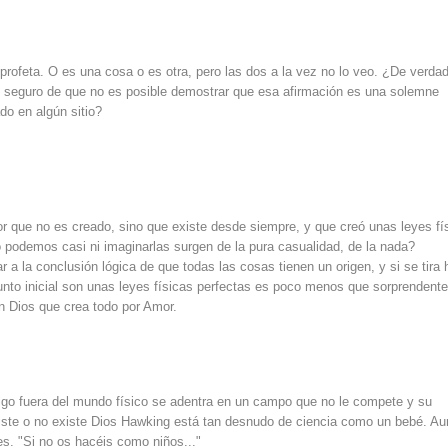
u profeta. O es una cosa o es otra, pero las dos a la vez no lo veo. ¿De verda
ed seguro de que no es posible demostrar que esa afirmación es una solemne
do en algún sitio?
r que no es creado, sino que existe desde siempre, y que creó unas leyes fí
o podemos casi ni imaginarlas surgen de la pura casualidad, de la nada?
 a la conclusión lógica de que todas las cosas tienen un origen, y si se tira 
punto inicial son unas leyes físicas perfectas es poco menos que sorprendente
n Dios que crea todo por Amor.
algo fuera del mundo físico se adentra en un campo que no le compete y su
existe o no existe Dios Hawking está tan desnudo de ciencia como un bebé. A
es. "Si no os hacéis como niños..."