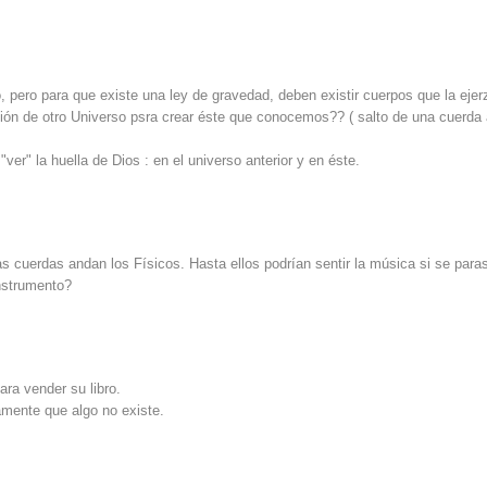
o, pero para que existe una ley de gravedad, deben existir cuerpos que la eje
insión de otro Universo psra crear éste que conocemos?? ( salto de una cuerda
ver" la huella de Dios : en el universo anterior y en éste.
s cuerdas andan los Físicos. Hasta ellos podrían sentir la música si se para
nstrumento?
ara vender su libro.
camente que algo no existe.