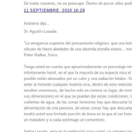
De todas maneras, no se preocupe. Dentro de pocos años pod
11 SEPTIEMBRE, 2010 16:28
Anónimo dijo...
Sr. Agustín Losada:
"La arrogancia suprema del pensamiento religioso: que una bol
silicato de hierro alrededor de una aburrida estrella enana… mire
Peter Walker, físico
Tenga usted en cuenta que aproximadamente un porcentaje ini
infinitamente hostil, en el que la mayoría de su espacio roza e
posible están abrasados por un calor y una radiación letales
arder al instante cualquier materia viva, dentro de este redu
resulten venenosos, de hecho solo se conoce un lugar, de mome
sus dimensiones) en el que se puedan dar estas condiciones, la 
cubiertas de agua, de las zonas terrestres hay que descartar lo
alimentación de una persona, de estas zonas hay que descartar
tendrá usted esa limitado porción de tierra en la que el ser hu
un matadero y a cada estómago un cementerio.
Señor Losada, esta es la perfección para usted, un universo que