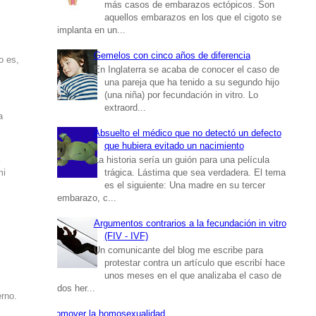
más casos de embarazos ectópicos. Son
aquellos embarazos en los que el cigoto se
implanta en un...
Gemelos con cinco años de diferencia
o es,
En Inglaterra se acaba de conocer el caso de
una pareja que ha tenido a su segundo hijo
(una niña) por fecundación in vitro. Lo
extraord...
a
Absuelto el médico que no detectó un defecto
que hubiera evitado un nacimiento
a
La historia sería un guión para una película
mi
trágica. Lástima que sea verdadera. El tema
es el siguiente: Una madre en su tercer
embarazo, c...
Argumentos contrarios a la fecundación in vitro
(FIV - IVF)
Un comunicante del blog me escribe para
protestar contra un artículo que escribí hace
unos meses en el que analizaba el caso de
dos her...
erno.
Promover la homosexualidad