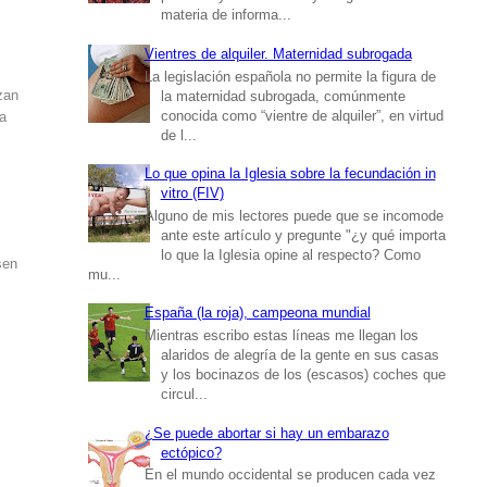
materia de informa...
Vientres de alquiler. Maternidad subrogada
La legislación española no permite la figura de
rzan
la maternidad subrogada, comúnmente
conocida como “vientre de alquiler”, en virtud
 a
de l...
Lo que opina la Iglesia sobre la fecundación in
vitro (FIV)
Alguno de mis lectores puede que se incomode
ante este artículo y pregunte "¿y qué importa
lo que la Iglesia opine al respecto? Como
sen
mu...
España (la roja), campeona mundial
Mientras escribo estas líneas me llegan los
alaridos de alegría de la gente en sus casas
y los bocinazos de los (escasos) coches que
circul...
¿Se puede abortar si hay un embarazo
ectópico?
En el mundo occidental se producen cada vez