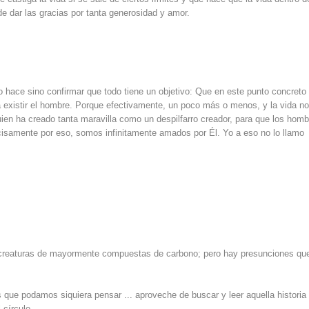
de dar las gracias por tanta generosidad y amor.
no hace sino confirmar que todo tiene un objetivo: Que en este punto concreto
a existir el hombre. Porque efectivamente, un poco más o menos, y la vida n
guien ha creado tanta maravilla como un despilfarro creador, para que los hom
isamente por eso, somos infinitamente amados por Él. Yo a eso no lo llamo
o creaturas de mayormente compuestas de carbono; pero hay presunciones que
s que podamos siquiera pensar ... aproveche de buscar y leer aquella historia