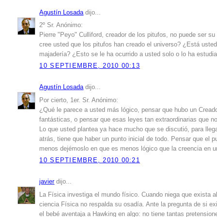
Agustín Losada
dijo...
2º Sr. Anónimo:
Pierre "Peyo" Culliford, creador de los pitufos, no puede ser s
cree usted que los pitufos han creado el universo? ¿Está ust
majadería? ¿Esto se le ha ocurrido a usted solo o lo ha estudia
10 SEPTIEMBRE, 2010 00:13
Agustín Losada
dijo...
Por cierto, 1er. Sr. Anónimo:
¿Qué le parece a usted más lógico, pensar que hubo un Creado
fantásticas, o pensar que esas leyes tan extraordinarias que n
Lo que usted plantea ya hace mucho que se discutió, para llegar
atrás, tiene que haber un punto inicial de todo. Pensar que el 
menos dejémoslo en que es menos lógico que la creencia en u
10 SEPTIEMBRE, 2010 00:21
javier
dijo...
La Física investiga el mundo físico. Cuando niega que exista 
ciencia Física no respalda su osadía. Ante la pregunta de si 
el bebé aventaja a Hawking en algo: no tiene tantas pretension