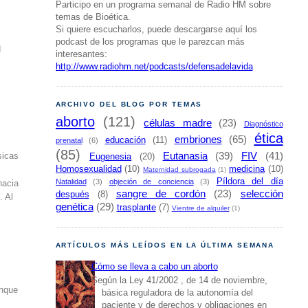
Participo en un programa semanal de Radio HM sobre
temas de Bioética.
Si quiere escucharlos, puede descargarse aquí los
podcast de los programas que le parezcan más
d
interesantes:
http://www.radiohm.net/podcasts/defensadelavida
ARCHIVO DEL BLOG POR TEMAS
aborto
(121)
células madre
(23)
Diagnóstico
ética
embriones
(65)
educación
(11)
prenatal
(6)
(85)
Eutanasia
(39)
FIV
(41)
sicas
Eugenesia
(20)
Homosexualidad
(10)
medicina
(10)
Maternidad subrogada
(1)
Píldora del día
Natalidad
(3)
objeción de conciencia
(3)
hacia
sangre de cordón
(23)
selección
después
(8)
. Al
genética
(29)
trasplante
(7)
Vientre de alquiler
(1)
ARTÍCULOS MÁS LEÍDOS EN LA ÚLTIMA SEMANA
Cómo se lleva a cabo un aborto
Según la Ley 41/2002 , de 14 de noviembre,
unque
básica reguladora de la autonomía del
paciente y de derechos y obligaciones en