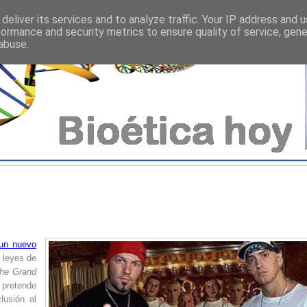
deliver its services and to analyze traffic. Your IP address and 
formance and security metrics to ensure quality of service, gen
abuse.
un nuevo
 leyes de
he Grand
 pretende
lusión al