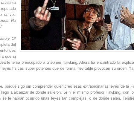
 universo
l reputado
go, en vez
ismos. No
r
."
istory Of
pleta del
e entonces
ía que si
idea le tenía preocupado a Stephen Hawking. Ahora ha encontrado la explica
 leyes físicas super potentes que de forma inevitable provocan su orden. Ya
, porque sigo sin comprender quién creó esas extraordinarias leyes de la Fí
llego a alcanzar de dónde salieron. Si ni el mismo profesor Hawking, con lo 
n se le habrán ocurrido unas leyes tan complejas, o de dónde salen. Tendr