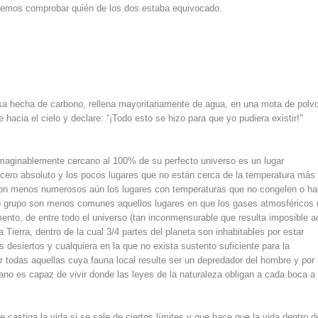
remos comprobar quién de los dos estaba equivocado.
sa hecha de carbono, rellena mayoritariamente de agua, en una mota de polv
 hacia el cielo y declare: “¡Todo esto se hizo para que yo pudiera existir!"
maginablemente cercano al 100% de su perfecto universo es un lugar
l cero absoluto y los pocos lugares que no están cerca de la temperatura más 
. Son menos numerosos aún los lugares con temperaturas que no congelen o h
cido grupo son menos comunes aquellos lugares en que los gases atmosféricos
nto, de entre todo el universo (tan inconmensurable que resulta imposible a
Tierra, dentro de la cual 3/4 partes del planeta son inhabitables por estar
s desiertos y cualquiera en la que no exista sustento suficiente para la
 todas aquellas cuya fauna local resulte ser un depredador del hombre y por 
mano es capaz de vivir donde las leyes de la naturaleza obligan a cada boca a
 castiga la vida si se sale de ciertos límites y que hace que la vida dentro d