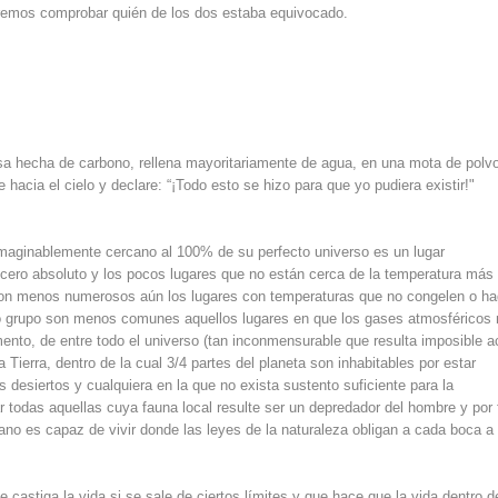
remos comprobar quién de los dos estaba equivocado.
sa hecha de carbono, rellena mayoritariamente de agua, en una mota de polv
 hacia el cielo y declare: “¡Todo esto se hizo para que yo pudiera existir!"
maginablemente cercano al 100% de su perfecto universo es un lugar
l cero absoluto y los pocos lugares que no están cerca de la temperatura más 
. Son menos numerosos aún los lugares con temperaturas que no congelen o h
cido grupo son menos comunes aquellos lugares en que los gases atmosféricos
nto, de entre todo el universo (tan inconmensurable que resulta imposible a
Tierra, dentro de la cual 3/4 partes del planeta son inhabitables por estar
s desiertos y cualquiera en la que no exista sustento suficiente para la
 todas aquellas cuya fauna local resulte ser un depredador del hombre y por 
mano es capaz de vivir donde las leyes de la naturaleza obligan a cada boca a
 castiga la vida si se sale de ciertos límites y que hace que la vida dentro d