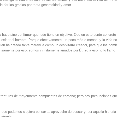
de dar las gracias por tanta generosidad y amor.
no hace sino confirmar que todo tiene un objetivo: Que en este punto concreto
a existir el hombre. Porque efectivamente, un poco más o menos, y la vida n
guien ha creado tanta maravilla como un despilfarro creador, para que los hom
isamente por eso, somos infinitamente amados por Él. Yo a eso no lo llamo
o creaturas de mayormente compuestas de carbono; pero hay presunciones que
s que podamos siquiera pensar ... aproveche de buscar y leer aquella historia