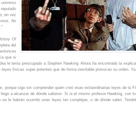
 universo
l reputado
go, en vez
ismos. No
r
."
istory Of
pleta del
e entonces
ía que si
idea le tenía preocupado a Stephen Hawking. Ahora ha encontrado la explica
 leyes físicas super potentes que de forma inevitable provocan su orden. Ya
, porque sigo sin comprender quién creó esas extraordinarias leyes de la Fí
llego a alcanzar de dónde salieron. Si ni el mismo profesor Hawking, con lo 
n se le habrán ocurrido unas leyes tan complejas, o de dónde salen. Tendr