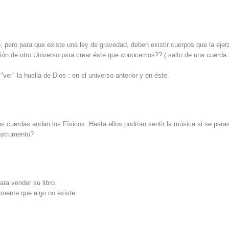
o, pero para que existe una ley de gravedad, deben existir cuerpos que la eje
insión de otro Universo psra crear éste que conocemos?? ( salto de una cuerda
ver" la huella de Dios : en el universo anterior y en éste.
s cuerdas andan los Físicos. Hasta ellos podrían sentir la música si se para
nstrumento?
ara vender su libro.
camente que algo no existe.