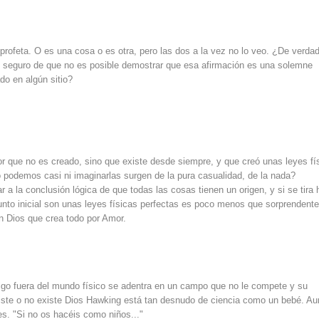
u profeta. O es una cosa o es otra, pero las dos a la vez no lo veo. ¿De verda
ed seguro de que no es posible demostrar que esa afirmación es una solemne
do en algún sitio?
r que no es creado, sino que existe desde siempre, y que creó unas leyes fí
o podemos casi ni imaginarlas surgen de la pura casualidad, de la nada?
 a la conclusión lógica de que todas las cosas tienen un origen, y si se tira 
punto inicial son unas leyes físicas perfectas es poco menos que sorprendente
n Dios que crea todo por Amor.
algo fuera del mundo físico se adentra en un campo que no le compete y su
existe o no existe Dios Hawking está tan desnudo de ciencia como un bebé. A
es. "Si no os hacéis como niños..."