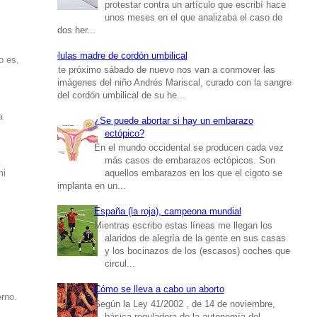
protestar contra un artículo que escribí hace
unos meses en el que analizaba el caso de
dos her...
Células madre de cordón umbilical
o es,
Este próximo sábado de nuevo nos van a conmover las
imágenes del niño Andrés Mariscal, curado con la sangre
del cordón umbilical de su he...
a
¿Se puede abortar si hay un embarazo
ectópico?
En el mundo occidental se producen cada vez
a
más casos de embarazos ectópicos. Son
mi
aquellos embarazos en los que el cigoto se
implanta en un...
España (la roja), campeona mundial
Mientras escribo estas líneas me llegan los
alaridos de alegría de la gente en sus casas
y los bocinazos de los (escasos) coches que
circul...
Cómo se lleva a cabo un aborto
erno.
Según la Ley 41/2002 , de 14 de noviembre,
básica reguladora de la autonomía del