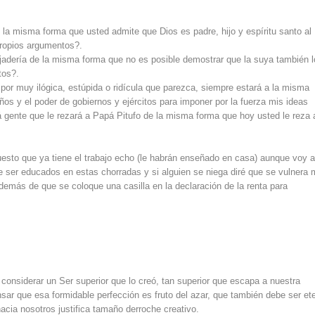
e la misma forma que usted admite que Dios es padre, hijo y espíritu santo al
propios argumentos?.
adería de la misma forma que no es posible demostrar que la suya también l
tos?.
por muy ilógica, estúpida o ridícula que parezca, siempre estará a la misma
ños y el poder de gobiernos y ejércitos para imponer por la fuerza mis ideas
á gente que le rezará a Papá Pitufo de la misma forma que hoy usted le reza 
uesto que ya tiene el trabajo echo (le habrán enseñado en casa) aunque voy 
e ser educados en estas chorradas y si alguien se niega diré que se vulnera 
además de que se coloque una casilla en la declaración de la renta para
considerar un Ser superior que lo creó, tan superior que escapa a nuestra
ar que esa formidable perfección es fruto del azar, que también debe ser et
cia nosotros justifica tamaño derroche creativo.