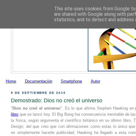
This site uses cookies from Google to 
are shared with Google along with per
statistics, and to detect and address 
Home
Documentación
Smartphone
Autor
9 DE SEPTIEMBRE DE 2010
Demostrado: Dios no creó el universo
"
Dios no creó el universo
". Es lo que afirma Stephen Hawking en
libro
que se lanzó hoy. El Big Bang fue consecuencia inevitable de las
la física, según argumenta el científico británico en su último libro,
T
Design
, del que creo que con afirmaciones como estas lo único que
es simplemente hacerle publicidad. Hawking ha llegado a esta conc