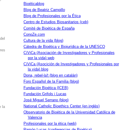
Bioéticablog
Blog de Beatriz Campillo
Blog de Profesionales por la Ética
Centro de Estudios Biosanitarios (ceb)
Comité de Bioética de España
ConoZe.com
 del
Cultura de la vida (blog)
o
Cátedra de Bioética y Biojurídica de la UNESCO
bres
CíViCa (Asociación de Investigadores y Profesionales
por la vida) web
CíViCa (Asocición de Investigadores y Profesionales por
la vida) blog
Dona, rebel-la't (blog en catalán)
Foro Español de la Familia (blog)
Fundación Bioética (ICEB)
Fundación Grifols i Lucas
José Miguel Serrano (blog)
National Catholic Bioethics Center (en inglés)
 la
Observatorio de Bioética de la Universidad Católica de
Valencia
Profesionales por la ética (web)
Ramón Lucas (conferencias de Bioética)