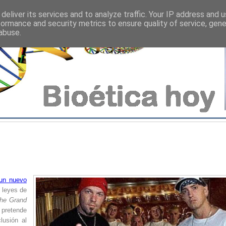
deliver its services and to analyze traffic. Your IP address and 
formance and security metrics to ensure quality of service, gen
abuse.
un nuevo
 leyes de
he Grand
 pretende
lusión al