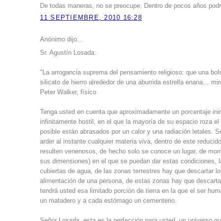
De todas maneras, no se preocupe. Dentro de pocos años pod
11 SEPTIEMBRE, 2010 16:28
Anónimo dijo...
Sr. Agustín Losada:
"La arrogancia suprema del pensamiento religioso: que una bol
silicato de hierro alrededor de una aburrida estrella enana… mire
Peter Walker, físico
Tenga usted en cuenta que aproximadamente un porcentaje ini
infinitamente hostil, en el que la mayoría de su espacio roza e
posible están abrasados por un calor y una radiación letales
arder al instante cualquier materia viva, dentro de este redu
resulten venenosos, de hecho solo se conoce un lugar, de mome
sus dimensiones) en el que se puedan dar estas condiciones, la 
cubiertas de agua, de las zonas terrestres hay que descartar lo
alimentación de una persona, de estas zonas hay que descartar
tendrá usted esa limitado porción de tierra en la que el ser hu
un matadero y a cada estómago un cementerio.
Señor Losada, esta es la perfección para usted, un universo que