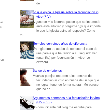
de l...
Lo que opina la Iglesia sobre la fecundación in
vitro (FIV)
rzan
Alguno de mis lectores puede que se incomode
ante este artículo y pregunte "¿y qué importa
 a
lo que la Iglesia opine al respecto? Como
mu...
Gemelos con cinco años de diferencia
En Inglaterra se acaba de conocer el caso de
una pareja que ha tenido a su segundo hijo
(una niña) por fecundación in vitro. Lo
sen
extraord...
Banco de embriones
Muchas parejas recurren a los centros de
fecundación in vitro en busca de un hijo que
no logran tener de forma natural. Me parece
que no se ...
Argumentos contrarios a la fecundación in vitro
(FIV - IVF)
Un comunicante del blog me escribe para