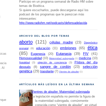
Participo en un programa semanal de Radio HM sobre
temas de Bioética.
Si quiere escucharlos, puede descargarse aquí los
podcast de los programas que le parezcan más
d
interesantes:
http://www.radiohm.net/podcasts/defensadelavida
ARCHIVO DEL BLOG POR TEMAS
aborto
(121)
células madre
(23)
Diagnóstico
ética
embriones
(65)
educación
(11)
prenatal
(6)
(85)
Eutanasia
(39)
FIV
(41)
sicas
Eugenesia
(20)
Homosexualidad
(10)
medicina
(10)
Maternidad subrogada
(1)
Píldora del día
Natalidad
(3)
objeción de conciencia
(3)
hacia
sangre de cordón
(23)
selección
después
(8)
. Al
genética
(29)
trasplante
(7)
Vientre de alquiler
(1)
ARTÍCULOS MÁS LEÍDOS EN LA ÚLTIMA SEMANA
Vientres de alquiler. Maternidad subrogada
La legislación española no permite la figura de
unque
la maternidad subrogada, comúnmente
conocida como “vientre de alquiler”, en virtud