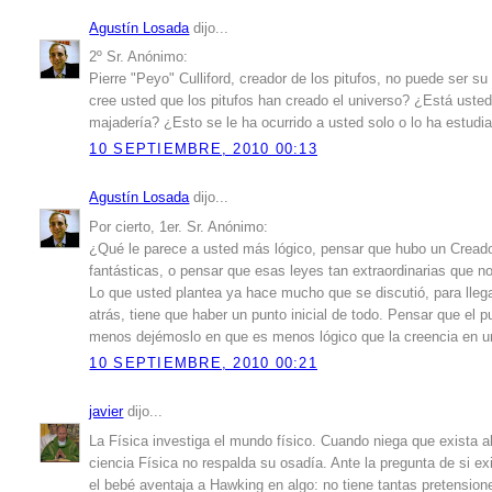
Agustín Losada
dijo...
2º Sr. Anónimo:
Pierre "Peyo" Culliford, creador de los pitufos, no puede ser s
cree usted que los pitufos han creado el universo? ¿Está ust
majadería? ¿Esto se le ha ocurrido a usted solo o lo ha estudia
10 SEPTIEMBRE, 2010 00:13
Agustín Losada
dijo...
Por cierto, 1er. Sr. Anónimo:
¿Qué le parece a usted más lógico, pensar que hubo un Creado
fantásticas, o pensar que esas leyes tan extraordinarias que n
Lo que usted plantea ya hace mucho que se discutió, para llegar
atrás, tiene que haber un punto inicial de todo. Pensar que el 
menos dejémoslo en que es menos lógico que la creencia en u
10 SEPTIEMBRE, 2010 00:21
javier
dijo...
La Física investiga el mundo físico. Cuando niega que exista 
ciencia Física no respalda su osadía. Ante la pregunta de si 
el bebé aventaja a Hawking en algo: no tiene tantas pretension