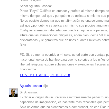
Señor Agustín Losada:
Pierre "Peyo" Culliford es creador y profeta al mismo tiempo d
mismo tiempo, así que ¿por qué no se aplica a si mismo sus 
No es posible demostrar que mi afirmación es una solemne maj
así que ¿por qué no se aplica a si mismo sus propios argumen
Cualquier afirmación absurda que pueda imaginar una persona, 
altura que las afirmaciones religiosas, ahora bien, deme 5000 a
disparatadas y le garantizo que en unos cuantos milenios habr
Dios.
PD: Si, se me ha ocurrido a mi solo, usted parte con ventaja p
hacer una huelga de hambre para que no se prive a los niños d
libertad religiosa, exigiré subvenciones y exenciones fiscales 
financiarme.
11 SEPTIEMBRE, 2010 15:18
Agustín Losada
dijo...
Sr. Anónimo:
Explicar el origen de un universo asombrosamente perfecto sin 
capacidad de imaginación, es bastante más razonable que perns
Sólo un Amor, que no alcanzamos a comprender, de ese Dios ha