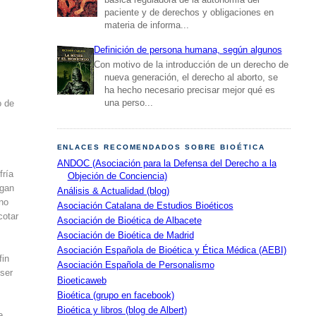
paciente y de derechos y obligaciones en
materia de informa...
Definición de persona humana, según algunos
Con motivo de la introducción de un derecho de
nueva generación, el derecho al aborto, se
ha hecho necesario precisar mejor qué es
una perso...
o de
ENLACES RECOMENDADOS SOBRE BIOÉTICA
ANDOC (Asociación para la Defensa del Derecho a la
fría
Objeción de Conciencia)
agan
Análisis & Actualidad (blog)
 no
Asociación Catalana de Estudios Bioéticos
cotar
Asociación de Bioética de Albacete
Asociación de Bioética de Madrid
Asociación Española de Bioética y Ética Médica (AEBI)
fin
Asociación Española de Personalismo
 ser
Bioeticaweb
Bioética (grupo en facebook)
Bioética y libros (blog de Albert)
e