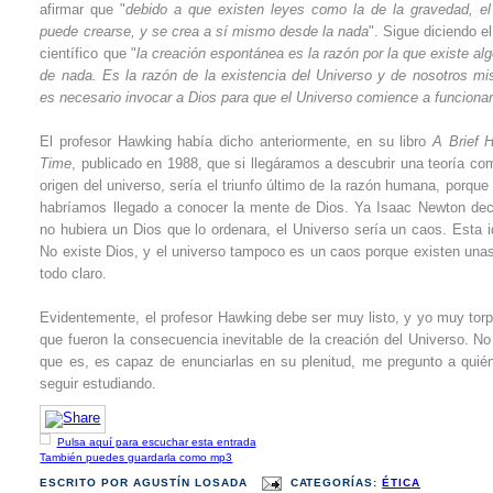
afirmar que "
debido a que existen leyes como la de la gravedad, el
puede crearse, y se crea a sí mismo desde la nada
". Sigue diciendo e
científico que "
la creación espontánea es la razón por la que existe al
de nada. Es la razón de la existencia del Universo y de nosotros m
es necesario invocar a Dios para que el Universo comience a funciona
El profesor Hawking había dicho anteriormente, en su libro
A Brief H
Time
, publicado en 1988, que si llegáramos a descubrir una teoría com
origen del universo, sería el triunfo último de la razón humana, porqu
habríamos llegado a conocer la mente de Dios. Ya Isaac Newton dec
no hubiera un Dios que lo ordenara, el Universo sería un caos. Esta 
No existe Dios, y el universo tampoco es un caos porque existen unas
todo claro.
Evidentemente, el profesor Hawking debe ser muy listo, y yo muy torpe
que fueron la consecuencia inevitable de la creación del Universo. No 
que es, es capaz de enunciarlas en su plenitud, me pregunto a quié
seguir estudiando.
Pulsa aquí para escuchar esta entrada
También puedes guardarla como mp3
ESCRITO POR
AGUSTÍN LOSADA
CATEGORÍAS:
ÉTICA