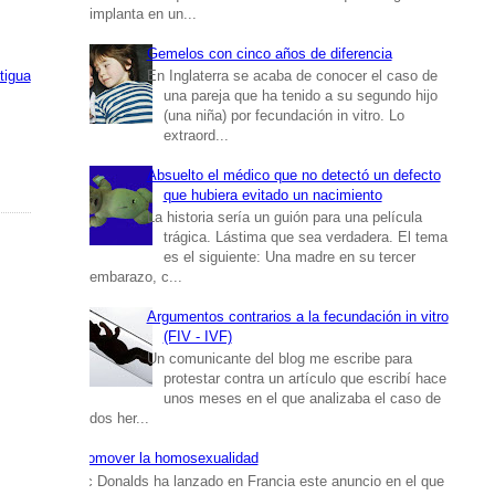
implanta en un...
Gemelos con cinco años de diferencia
tigua
En Inglaterra se acaba de conocer el caso de
una pareja que ha tenido a su segundo hijo
(una niña) por fecundación in vitro. Lo
extraord...
Absuelto el médico que no detectó un defecto
que hubiera evitado un nacimiento
La historia sería un guión para una película
trágica. Lástima que sea verdadera. El tema
es el siguiente: Una madre en su tercer
embarazo, c...
Argumentos contrarios a la fecundación in vitro
(FIV - IVF)
Un comunicante del blog me escribe para
protestar contra un artículo que escribí hace
unos meses en el que analizaba el caso de
dos her...
Promover la homosexualidad
Mc Donalds ha lanzado en Francia este anuncio en el que