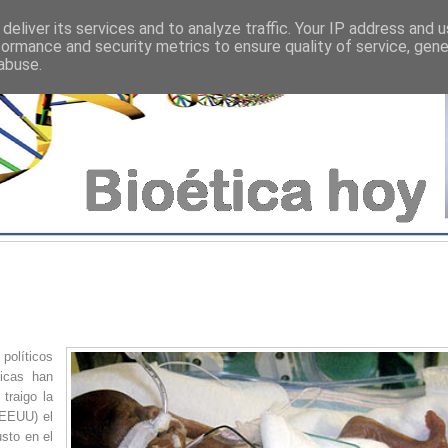
deliver its services and to analyze traffic. Your IP address and 
formance and security metrics to ensure quality of service, gen
abuse.
 políticos
icas han
traigo la
(EEUU) el
sto en el