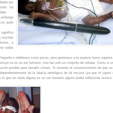
obada por
borto. Se
 lado
n embargo
icos pudo
 significa
rió muchas
torios, y
rar todas
. Pequeño e indefenso como pocos, pero pertenece a la especie homo sapiens
struye no es un ser humano, sino tan solo un conjunto de células. Como si u
icación posible para tamaño crimen. Si tuvieran el convencimiento de que se
dependientemente de la falacia ontológica de tal excusa (ya que el cigoto 
e lo que sin duda alguna es un ser humano alguno podrá reflexionar acerca 