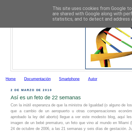
This site uses cookies from Google to 
are shared with Google along with per
statistics, and to detect and address 
Home
Documentación
Smartphone
Autor
2 DE MARZO DE 2010
Así es un feto de 22 semanas
Con la inútil esperanza de que la ministra de Igualdad (o alguno de los
que a cambio de un aeropuerto u otras compensaciones económ
aprobado la ley del aborto) llegue a ver este modesto blog, aquí les 
imagen de un bebé prematuro, un feto que vino al mundo en Miami 
24 de octubre de 2006, a las 21 semanas y seis días de gestación. Ju