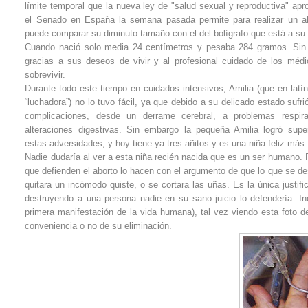
límite temporal que la nueva ley de "salud sexual y reproductiva" apr
el Senado en España la semana pasada permite para realizar un a
puede comparar su diminuto tamaño con el del bolígrafo que está a su
Cuando nació solo media 24 centímetros y pesaba 284 gramos. Si
gracias a sus deseos de vivir y al profesional cuidado de los méd
sobrevivir.
Durante todo este tiempo en cuidados intensivos, Amilia (que en latín
“luchadora”) no lo tuvo fácil, ya que debido a su delicado estado suf
complicaciones, desde un derrame cerebral, a problemas respira
alteraciones digestivas. Sin embargo la pequeña Amilia logró supe
estas adversidades, y hoy tiene ya tres añitos y es una niña feliz más.
Nadie dudaría al ver a esta niña recién nacida que es un ser humano
que defienden el aborto lo hacen con el argumento de que lo que se de
quitara un incómodo quiste, o se cortara las uñas. Es la única justif
destruyendo a una persona nadie en su sano juicio lo defendería. In
primera manifestación de la vida humana), tal vez viendo esta foto d
conveniencia o no de su eliminación.