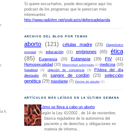
Si quiere escucharlos, puede descargarse aquí los
podcast de los programas que le parezcan más
interesantes:
http://www.radiohm.net/podcasts/defensadelavida
e
ARCHIVO DEL BLOG POR TEMAS
aborto
(121)
células madre
(23)
Diagnóstico
ética
embriones
(65)
educación
(11)
prenatal
(6)
(85)
Eutanasia
(39)
FIV
(41)
Eugenesia
(20)
Homosexualidad
(10)
medicina
(10)
Maternidad subrogada
(1)
e
Píldora del día
Natalidad
(3)
objeción de conciencia
(3)
sangre de cordón
(23)
selección
después
(8)
genética
(29)
trasplante
(7)
Vientre de alquiler
(1)
ARTÍCULOS MÁS LEÍDOS EN LA ÚLTIMA SEMANA
e
Cómo se lleva a cabo un aborto
ía k.
Según la Ley 41/2002 , de 14 de noviembre,
básica reguladora de la autonomía del
paciente y de derechos y obligaciones en
materia de informa...