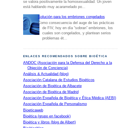
se valora positivamente la homosexualidad. Un joven
está hablando muy acaramelado po...
Solución para los embriones congelados
Como consecuencia del auge de las prácticas
de FIV, hoy en día “sobran” embriones, los
cuales son congelados, y plantean serios
problemas ét...
ENLACES RECOMENDADOS SOBRE BIOÉTICA
ANDOC (Asociación para la Defensa del Derecho a la
Objeción de Conciencia)
Análisis & Actualidad (blog)
Asociación Catalana de Estudios Bioéticos
Asociación de Bioética de Albacete
Asociación de Bioética de Madrid
Asociación Española de Bioética y Ética Médica (AEBI)
Asociación Española de Personalismo
Bioeticaweb
Bioética (grupo en facebook)
Bioética y libros (blog de Albert)