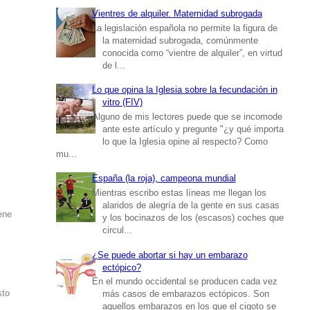
Vientres de alquiler. Maternidad subrogada
La legislación española no permite la figura de
la maternidad subrogada, comúnmente
k
conocida como “vientre de alquiler”, en virtud
de l...
Lo que opina la Iglesia sobre la fecundación in
vitro (FIV)
Alguno de mis lectores puede que se incomode
ante este artículo y pregunte "¿y qué importa
k
lo que la Iglesia opine al respecto? Como
mu...
España (la roja), campeona mundial
Mientras escribo estas líneas me llegan los
alaridos de alegría de la gente en sus casas
ene
y los bocinazos de los (escasos) coches que
circul...
¿Se puede abortar si hay un embarazo
ectópico?
En el mundo occidental se producen cada vez
sto
más casos de embarazos ectópicos. Son
aquellos embarazos en los que el cigoto se