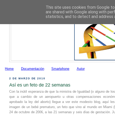
This site uses cookies from Google to 
are shared with Google along with per
statistics, and to detect and address 
Home
Documentación
Smartphone
Autor
2 DE MARZO DE 2010
Así es un feto de 22 semanas
Con la inútil esperanza de que la ministra de Igualdad (o alguno de los
que a cambio de un aeropuerto u otras compensaciones económ
aprobado la ley del aborto) llegue a ver este modesto blog, aquí les 
imagen de un bebé prematuro, un feto que vino al mundo en Miami 
24 de octubre de 2006, a las 21 semanas y seis días de gestación. Ju