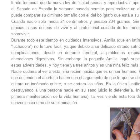
límite temporal que la nueva ley de "salud sexual y reproductiva" apr
el Senado en España la semana pasada permite para realizar un a
puede comparar su diminuto tamaño con el del bolígrafo que está a su
Cuando nació solo media 24 centímetros y pesaba 284 gramos. Si
gracias a sus deseos de vivir y al profesional cuidado de los méd
sobrevivir.
Durante todo este tiempo en cuidados intensivos, Amilia (que en latín
“luchadora”) no lo tuvo fácil, ya que debido a su delicado estado suf
complicaciones, desde un derrame cerebral, a problemas respira
alteraciones digestivas. Sin embargo la pequeña Amilia logró supe
estas adversidades, y hoy tiene ya tres añitos y es una niña feliz más.
Nadie dudaría al ver a esta niña recién nacida que es un ser humano
que defienden el aborto lo hacen con el argumento de que lo que se de
quitara un incómodo quiste, o se cortara las uñas. Es la única justif
destruyendo a una persona nadie en su sano juicio lo defendería. In
primera manifestación de la vida humana), tal vez viendo esta foto d
conveniencia o no de su eliminación.