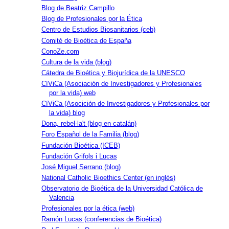
Blog de Beatriz Campillo
Blog de Profesionales por la Ética
Centro de Estudios Biosanitarios (ceb)
Comité de Bioética de España
ConoZe.com
Cultura de la vida (blog)
Cátedra de Bioética y Biojurídica de la UNESCO
CíViCa (Asociación de Investigadores y Profesionales
por la vida) web
CíViCa (Asocición de Investigadores y Profesionales por
la vida) blog
Dona, rebel-la't (blog en catalán)
Foro Español de la Familia (blog)
Fundación Bioética (ICEB)
Fundación Grifols i Lucas
José Miguel Serrano (blog)
National Catholic Bioethics Center (en inglés)
Observatorio de Bioética de la Universidad Católica de
Valencia
Profesionales por la ética (web)
Ramón Lucas (conferencias de Bioética)