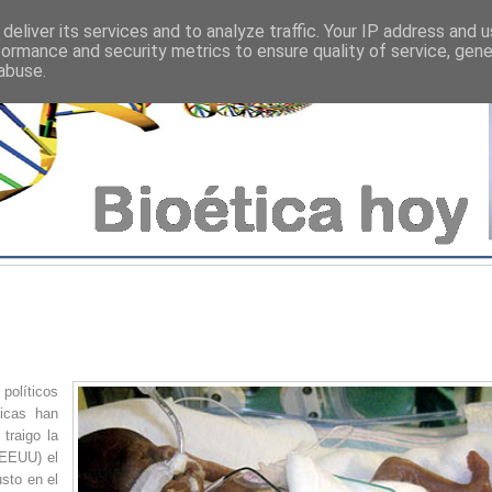
deliver its services and to analyze traffic. Your IP address and 
formance and security metrics to ensure quality of service, gen
abuse.
 políticos
icas han
traigo la
(EEUU) el
sto en el