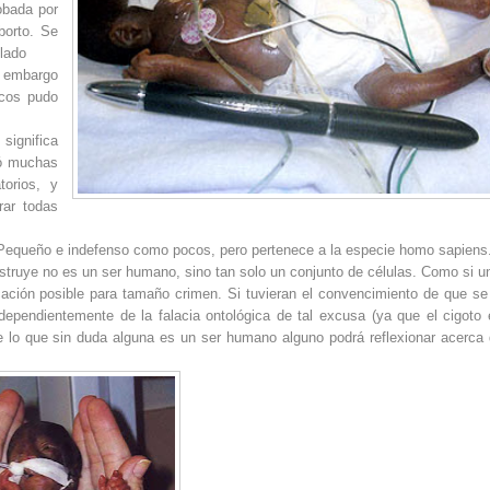
obada por
borto. Se
 lado
n embargo
icos pudo
 significa
rió muchas
torios, y
rar todas
. Pequeño e indefenso como pocos, pero pertenece a la especie homo sapiens
struye no es un ser humano, sino tan solo un conjunto de células. Como si u
icación posible para tamaño crimen. Si tuvieran el convencimiento de que se
dependientemente de la falacia ontológica de tal excusa (ya que el cigoto 
e lo que sin duda alguna es un ser humano alguno podrá reflexionar acerca 