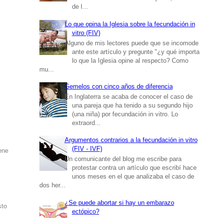
de l...
Lo que opina la Iglesia sobre la fecundación in
k
vitro (FIV)
Alguno de mis lectores puede que se incomode
ante este artículo y pregunte "¿y qué importa
lo que la Iglesia opine al respecto? Como
mu...
Gemelos con cinco años de diferencia
k
En Inglaterra se acaba de conocer el caso de
una pareja que ha tenido a su segundo hijo
(una niña) por fecundación in vitro. Lo
extraord...
Argumentos contrarios a la fecundación in vitro
(FIV - IVF)
ene
Un comunicante del blog me escribe para
protestar contra un artículo que escribí hace
unos meses en el que analizaba el caso de
dos her...
¿Se puede abortar si hay un embarazo
sto
ectópico?