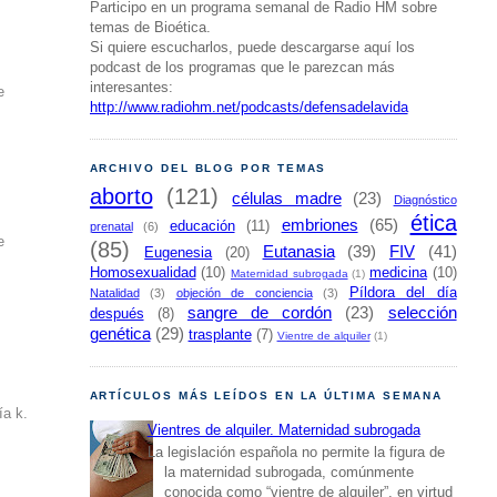
Participo en un programa semanal de Radio HM sobre
temas de Bioética.
Si quiere escucharlos, puede descargarse aquí los
podcast de los programas que le parezcan más
interesantes:
e
http://www.radiohm.net/podcasts/defensadelavida
ARCHIVO DEL BLOG POR TEMAS
aborto
(121)
células madre
(23)
Diagnóstico
ética
embriones
(65)
educación
(11)
prenatal
(6)
e
(85)
Eutanasia
(39)
FIV
(41)
Eugenesia
(20)
Homosexualidad
(10)
medicina
(10)
Maternidad subrogada
(1)
Píldora del día
Natalidad
(3)
objeción de conciencia
(3)
sangre de cordón
(23)
selección
después
(8)
genética
(29)
trasplante
(7)
Vientre de alquiler
(1)
e
ARTÍCULOS MÁS LEÍDOS EN LA ÚLTIMA SEMANA
ía k.
Vientres de alquiler. Maternidad subrogada
La legislación española no permite la figura de
la maternidad subrogada, comúnmente
conocida como “vientre de alquiler”, en virtud