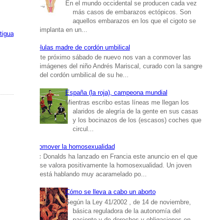
En el mundo occidental se producen cada vez
más casos de embarazos ectópicos. Son
aquellos embarazos en los que el cigoto se
implanta en un...
tigua
Células madre de cordón umbilical
Este próximo sábado de nuevo nos van a conmover las
imágenes del niño Andrés Mariscal, curado con la sangre
del cordón umbilical de su he...
España (la roja), campeona mundial
Mientras escribo estas líneas me llegan los
alaridos de alegría de la gente en sus casas
y los bocinazos de los (escasos) coches que
circul...
Promover la homosexualidad
Mc Donalds ha lanzado en Francia este anuncio en el que
se valora positivamente la homosexualidad. Un joven
está hablando muy acaramelado po...
Cómo se lleva a cabo un aborto
Según la Ley 41/2002 , de 14 de noviembre,
básica reguladora de la autonomía del
paciente y de derechos y obligaciones en