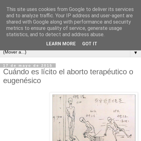
This site uses cookies from Google to deliver its services
and to analyze traffic. Your IP address and user-agent are
shared with Google along with performance and security
metrics to ensure quality of service, generate usage
statistics, and to detect and address abuse.
LEARN MORE
GOT IT
▼
17 de mayo de 2015
Cuándo es lícito el aborto terapéutico o
eugenésico