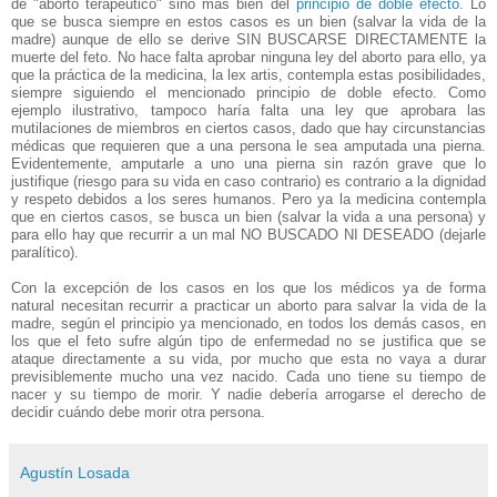
de "aborto terapéutico" sino más bien del
principio de doble efecto
. Lo
que se busca siempre en estos casos es un bien (salvar la vida de la
madre) aunque de ello se derive SIN BUSCARSE DIRECTAMENTE la
muerte del feto. No hace falta aprobar ninguna ley del aborto para ello, ya
que la práctica de la medicina, la lex artis, contempla estas posibilidades,
siempre siguiendo el mencionado principio de doble efecto. Como
ejemplo ilustrativo, tampoco haría falta una ley que aprobara las
mutilaciones de miembros en ciertos casos, dado que hay circunstancias
médicas que requieren que a una persona le sea amputada una pierna.
Evidentemente, amputarle a uno una pierna sin razón grave que lo
justifique (riesgo para su vida en caso contrario) es contrario a la dignidad
y respeto debidos a los seres humanos. Pero ya la medicina contempla
que en ciertos casos, se busca un bien (salvar la vida a una persona) y
para ello hay que recurrir a un mal NO BUSCADO NI DESEADO (dejarle
paralítico).
Con la excepción de los casos en los que los médicos ya de forma
natural necesitan recurrir a practicar un aborto para salvar la vida de la
madre, según el principio ya mencionado, en todos los demás casos, en
los que el feto sufre algún tipo de enfermedad no se justifica que se
ataque directamente a su vida, por mucho que esta no vaya a durar
previsiblemente mucho una vez nacido. Cada uno tiene su tiempo de
nacer y su tiempo de morir. Y nadie debería arrogarse el derecho de
decidir cuándo debe morir otra persona.
Agustín Losada