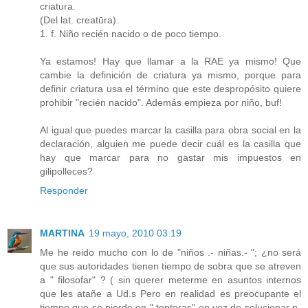
criatura.
(Del lat. creatūra).
1. f. Niño recién nacido o de poco tiempo.
Ya estamos! Hay que llamar a la RAE ya mismo! Que
cambie la definición de criatura ya mismo, porque para
definir criatura usa el término que este despropósito quiere
prohibir "recién nacido". Además empieza por niño, buf!
Al igual que puedes marcar la casilla para obra social en la
declaración, alguien me puede decir cuál es la casilla que
hay que marcar para no gastar mis impuestos en
gilipolleces?
Responder
MARTINA
19 mayo, 2010 03:19
Me he reido mucho con lo de "niños .- niñas.- "; ¿no será
que sus autoridades tienen tiempo de sobra que se atreven
a " filosofar" ? ( sin querer meterme en asuntos internos
que les atañe a Ud.s Pero en realidad es preocupante el
tiempo que se pierde en " tonteras" en vez de solucionar p-