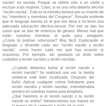
nacido" es sexista. Porque se refiere sólo a un varón y
excluye a las mujeres. Claro, si es una niña debería decirse
"recién nacida". Esta es la ministra famosa por su invento de
los "
miembros y miembras del Congreso
". Resulta evidente
que el lenguaje sexista es el que nos lleva a no tener una
adecuada educación afectivo-sexual. Por eso se dan los
casos que se dan de violencia de género. Menos mal que
están nuestras ministras al quite para arreglarlo.
¿Cómo lo podrían solucionar? Muy fácil: Duplicando el
lenguaje, y diciendo cada vez "recién nacido y recién
nacida", como hacen cada vez que hay ocasión (y
ocasiona). Por ejemplo, así quedaría un texto sobre
cuidados a recién nacidos y recién nacidas:
¿Cuándo debemos bañar al
recién nacido o
recién nacida
? Se realizará una vez la herida
umbilical esté bien cicatrizada. Después del
baño: Aplicar cualquier crema hidratante para
recién nacidos y recién nacidas
, extendiéndola
primero en nuestras manos para templarla.
¿Qué haremos si el
recién nacido o la recién
nacida
se araña? Introduciremos sus manos en
la manga de la camiseta a modo de guante.