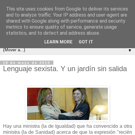
This site uses cookies from Google to deliver its services
and to analyze traffic. Your IP address and user-agent are
shared with Google along with performance and security
metrics to ensure quality of service, generate usage
statistics, and to detect and address abuse.
LEARN MORE
GOT IT
▼
18 de mayo de 2010
Lenguaje sexista. Y un jardín sin salida
Hay una ministra (la de Igualdad) que ha convencido a otra
ministra (la de Sanidad) acerca de que la expresión "recién