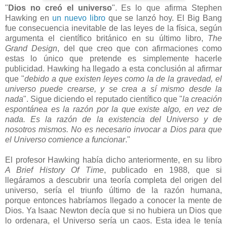
"
Dios no creó el universo
". Es lo que afirma Stephen
Hawking en
un nuevo libro
que se lanzó hoy. El Big Bang
fue consecuencia inevitable de las leyes de la física, según
argumenta el científico británico en su último libro,
The
Grand Design
, del que creo que con afirmaciones como
estas lo único que pretende es simplemente hacerle
publicidad. Hawking ha llegado a esta conclusión al afirmar
que "
debido a que existen leyes como la de la gravedad, el
universo puede crearse, y se crea a sí mismo desde la
nada
". Sigue diciendo el reputado científico que "
la creación
espontánea es la razón por la que existe algo, en vez de
nada. Es la razón de la existencia del Universo y de
nosotros mismos. No es necesario invocar a Dios para que
el Universo comience a funcionar
."
El profesor Hawking había dicho anteriormente, en su libro
A Brief History Of Time
, publicado en 1988, que si
llegáramos a descubrir una teoría completa del origen del
universo, sería el triunfo último de la razón humana,
porque entonces habríamos llegado a conocer la mente de
Dios. Ya Isaac Newton decía que si no hubiera un Dios que
lo ordenara, el Universo sería un caos. Esta idea le tenía