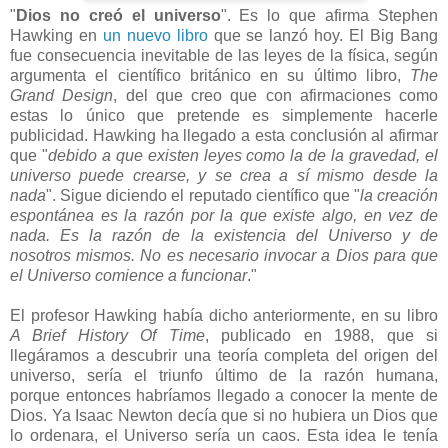
"
Dios no creó el universo
". Es lo que afirma Stephen
Hawking en
un nuevo libro
que se lanzó hoy. El Big Bang
fue consecuencia inevitable de las leyes de la física, según
argumenta el científico británico en su último libro,
The
Grand Design
, del que creo que con afirmaciones como
estas lo único que pretende es simplemente hacerle
publicidad. Hawking ha llegado a esta conclusión al afirmar
que "
debido a que existen leyes como la de la gravedad, el
universo puede crearse, y se crea a sí mismo desde la
nada
". Sigue diciendo el reputado científico que "
la creación
espontánea es la razón por la que existe algo, en vez de
nada. Es la razón de la existencia del Universo y de
nosotros mismos. No es necesario invocar a Dios para que
el Universo comience a funcionar
."
El profesor Hawking había dicho anteriormente, en su libro
A Brief History Of Time
, publicado en 1988, que si
llegáramos a descubrir una teoría completa del origen del
universo, sería el triunfo último de la razón humana,
porque entonces habríamos llegado a conocer la mente de
Dios. Ya Isaac Newton decía que si no hubiera un Dios que
lo ordenara, el Universo sería un caos. Esta idea le tenía