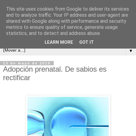
This site uses cookies from Google to deliver its services
and to analyze traffic. Your IP address and user-agent are
shared with Google along with performance and security
metrics to ensure quality of service, generate usage
statistics, and to detect and address abuse.
LEARN MORE
GOT IT
▼
13 de mayo de 2010
Adopción prenatal. De sabios es
rectificar