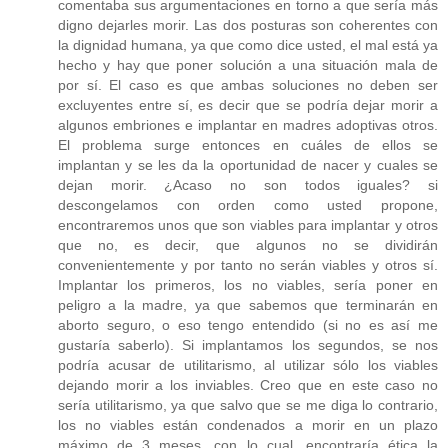
comentaba sus argumentaciones en torno a que sería más
digno dejarles morir. Las dos posturas son coherentes con
la dignidad humana, ya que como dice usted, el mal está ya
hecho y hay que poner solución a una situación mala de
por sí. El caso es que ambas soluciones no deben ser
excluyentes entre sí, es decir que se podría dejar morir a
algunos embriones e implantar en madres adoptivas otros.
El problema surge entonces en cuáles de ellos se
implantan y se les da la oportunidad de nacer y cuales se
dejan morir. ¿Acaso no son todos iguales? si
descongelamos con orden como usted propone,
encontraremos unos que son viables para implantar y otros
que no, es decir, que algunos no se dividirán
convenientemente y por tanto no serán viables y otros sí.
Implantar los primeros, los no viables, sería poner en
peligro a la madre, ya que sabemos que terminarán en
aborto seguro, o eso tengo entendido (si no es así me
gustaría saberlo). Si implantamos los segundos, se nos
podría acusar de utilitarismo, al utilizar sólo los viables
dejando morir a los inviables. Creo que en este caso no
sería utilitarismo, ya que salvo que se me diga lo contrario,
los no viables están condenados a morir en un plazo
máximo de 3 meses, con lo cual, encontraría ética la