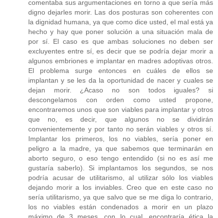
comentaba sus argumentaciones en torno a que sería más
digno dejarles morir. Las dos posturas son coherentes con
la dignidad humana, ya que como dice usted, el mal está ya
hecho y hay que poner solución a una situación mala de
por sí. El caso es que ambas soluciones no deben ser
excluyentes entre sí, es decir que se podría dejar morir a
algunos embriones e implantar en madres adoptivas otros.
El problema surge entonces en cuáles de ellos se
implantan y se les da la oportunidad de nacer y cuales se
dejan morir. ¿Acaso no son todos iguales? si
descongelamos con orden como usted propone,
encontraremos unos que son viables para implantar y otros
que no, es decir, que algunos no se dividirán
convenientemente y por tanto no serán viables y otros sí.
Implantar los primeros, los no viables, sería poner en
peligro a la madre, ya que sabemos que terminarán en
aborto seguro, o eso tengo entendido (si no es así me
gustaría saberlo). Si implantamos los segundos, se nos
podría acusar de utilitarismo, al utilizar sólo los viables
dejando morir a los inviables. Creo que en este caso no
sería utilitarismo, ya que salvo que se me diga lo contrario,
los no viables están condenados a morir en un plazo
máximo de 3 meses, con lo cual, encontraría ética la