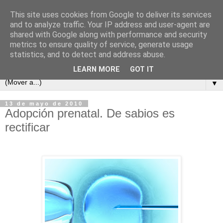
This site uses cookies from Google to deliver its services
and to analyze traffic. Your IP address and user-agent are
shared with Google along with performance and security
metrics to ensure quality of service, generate usage
statistics, and to detect and address abuse.
LEARN MORE
GOT IT
▼
13 de mayo de 2010
Adopción prenatal. De sabios es
rectificar