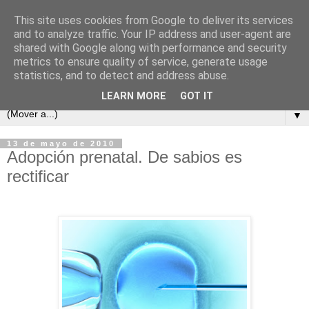
This site uses cookies from Google to deliver its services
and to analyze traffic. Your IP address and user-agent are
shared with Google along with performance and security
metrics to ensure quality of service, generate usage
statistics, and to detect and address abuse.
LEARN MORE
GOT IT
▼
13 de mayo de 2010
Adopción prenatal. De sabios es
rectificar