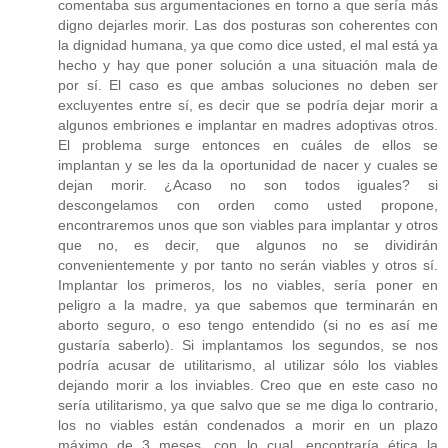
comentaba sus argumentaciones en torno a que sería más
digno dejarles morir. Las dos posturas son coherentes con
la dignidad humana, ya que como dice usted, el mal está ya
hecho y hay que poner solución a una situación mala de
por sí. El caso es que ambas soluciones no deben ser
excluyentes entre sí, es decir que se podría dejar morir a
algunos embriones e implantar en madres adoptivas otros.
El problema surge entonces en cuáles de ellos se
implantan y se les da la oportunidad de nacer y cuales se
dejan morir. ¿Acaso no son todos iguales? si
descongelamos con orden como usted propone,
encontraremos unos que son viables para implantar y otros
que no, es decir, que algunos no se dividirán
convenientemente y por tanto no serán viables y otros sí.
Implantar los primeros, los no viables, sería poner en
peligro a la madre, ya que sabemos que terminarán en
aborto seguro, o eso tengo entendido (si no es así me
gustaría saberlo). Si implantamos los segundos, se nos
podría acusar de utilitarismo, al utilizar sólo los viables
dejando morir a los inviables. Creo que en este caso no
sería utilitarismo, ya que salvo que se me diga lo contrario,
los no viables están condenados a morir en un plazo
máximo de 3 meses, con lo cual, encontraría ética la