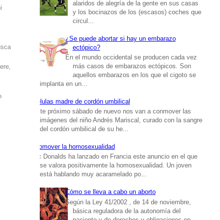
alaridos de alegría de la gente en sus casas
i
y los bocinazos de los (escasos) coches que
circul...
¿Se puede abortar si hay un embarazo
usca
ectópico?
En el mundo occidental se producen cada vez
más casos de embarazos ectópicos. Son
ere,
aquellos embarazos en los que el cigoto se
implanta en un...
o
Células madre de cordón umbilical
Este próximo sábado de nuevo nos van a conmover las
imágenes del niño Andrés Mariscal, curado con la sangre
del cordón umbilical de su he...
Promover la homosexualidad
Mc Donalds ha lanzado en Francia este anuncio en el que
se valora positivamente la homosexualidad. Un joven
está hablando muy acaramelado po...
Cómo se lleva a cabo un aborto
Según la Ley 41/2002 , de 14 de noviembre,
básica reguladora de la autonomía del
paciente y de derechos y obligaciones en