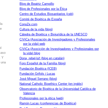
Blog de Beatriz Campillo
Blog de Profesionales por la Ética
Centro de Estudios Biosanitarios (ceb)
Comité de Bioética de España
la
ConoZe.com
ue
Cultura de la vida (blog)
Cátedra de Bioética y Biojurídica de la UNESCO
CíViCa (Asociación de Investigadores y Profesionales
por la vida) web
el
CíViCa (Asocición de Investigadores y Profesionales por
caso
la vida) blog
. Y
Dona, rebel-la't (blog en catalán)
í una
Foro Español de la Familia (blog)
Fundación Bioética (ICEB)
Fundación Grifols i Lucas
José Miguel Serrano (blog)
National Catholic Bioethics Center (en inglés)
Observatorio de Bioética de la Universidad Católica de
Valencia
Profesionales por la ética (web)
Ramón Lucas (conferencias de Bioética)