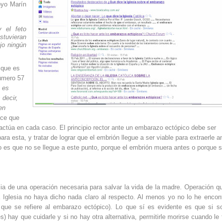
oyo Marín
y el feto
tuvieran
ajo ningún
 que es
número 57
e es
 decir,
en
ce que
ue actúa en cada caso. El principio rector ante un embarazo ectópico debe ser
a esta, y tratar de lograr que el embrión llegue a ser viable para extraerle a
o es que no se llegue a este punto, porque el embrión muera antes o porque 
ia de una operación necesaria para salvar la vida de la madre. Operación q
 Iglesia no haya dicho nada claro al respecto. Al menos yo no lo he encon
 que se refiere al embarazo ectópico). Lo que sí es evidente es que si 
) hay que cuidarle y si no hay otra alternativa, permitirle morirse cuando le 