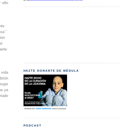
 ello
nte
sa´´
rión
el
uerte
HAZTE DONANTE DE MÉDULA
 vida
brión
mujer
ba ya
enado
PODCAST