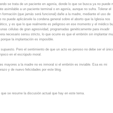
uando se trata de un paciente en agonía, donde lo que se busca ya no puede n
e asimilable a un paciente terminal o en agonía, aunque no sufra. Tolerar el
en formación (que jamás será funcional) dañe a la madre, mediante el uso de
e no puede aplicársele la condena general sobre el aborto que la Iglesia nos
s ético, y es que lo que realmente es peligroso en ese momento y el médico b
r unas células de gran agresividad, programadas genéticamente para invadir
era necesario sensu stricto, lo que ocurre es que el embrión sin implantar mu
porque la implantación es imposible.
 supuesto. Pero el sentimiento de que un acto es penoso no debe ser el únic
mpoco en el escrúpulo moral.
les mayores a la madre no es inmoral si el embrión es inviable. Esa es mi
razo y de nuevo felicidades por este blog.
 que se resume la discusión actual que hay en este tema.