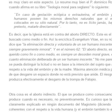
es muy claro en este aspecto. Lo resume muy bien el P. dominico R
cuando afirma en su libro "Teología moral para seglares" lo siguiente:
´´En caso de gestación ectópica o extrauterina, el embrión 
humanos poseen los mismos derechos naturales que si es
colocados en su sitio natural. Por lo tanto, no es lícito jamás, b
pretexto, matarle directamente´
´.
Es decir, que la Iglesia está en contra del aborto DIRECTO. Este es el
buscado como medio o fin. Así la encíclica Evangelium Vitae, en su 
dice que
"la eliminación directa y voluntaria de un ser humano inocent
siempre gravemente inmoral". Y en el número 62: "El aborto directo, es
querido como fin o como medio, es siempre un desorden moral grave, 
cuanto eliminación deliberada de un ser humano inocente."
No me pare
se pueda distinguir la licitud o no en base a la intención del sujeto q
respeto a la vida del embrión y de la madre. Máxima atención médica par
de que desgarre un espacio donde no está previsto que anide. El riesg
produzca efectivamente el desgarro de la trompa de Falopio.
Otra cosa es el aborto indirecto. El que se produce como consecuenc
produce cuando es necesario, no preventivamente. Es curioso que la
claramente explicado en ningún documento del Magisterio (diciendo
coherentes con el respeto a la vida humana (y el embrión también lo es