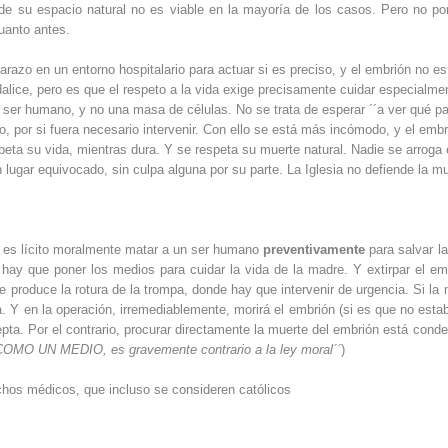
de su espacio natural no es viable en la mayoría de los casos. Pero no por
cuanto antes.
razo en un entorno hospitalario para actuar si es preciso, y el embrión no es
lice, pero es que el respeto a la vida exige precisamente cuidar especialme
n ser humano, y no una masa de células. No se trata de esperar ´´a ver qué pa
o, por si fuera necesario intervenir. Con ello se está más incómodo, y el emb
ta su vida, mientras dura. Y se respeta su muerte natural. Nadie se arroga 
lugar equivocado, sin culpa alguna por su parte. La Iglesia no defiende la m
no es lícito moralmente matar a un ser humano
preventivamente
para salvar la
ay que poner los medios para cuidar la vida de la madre. Y extirpar el em
 produce la rotura de la trompa, donde hay que intervenir de urgencia. Si la 
a. Y en la operación, irremediablemente, morirá el embrión (si es que no esta
cepta. Por el contrario, procurar directamente la muerte del embrión está cond
 O COMO UN MEDIO, es gravemente contrario a la ley moral´´
)
chos médicos, que incluso se consideren católicos