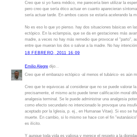
Creo que si yo fuera médico, me parecería bien utilizar la espe
pero creo que sería ético actuar en cuanto aparecieran síntoma
sería actuar tarde. En ambos casos se estaría acelerando la m
No es eso lo que yo pienso. hay dos situaciones básicas en la
ectópico. En la eclampsia, que se da en gestaciones más ava
madre, a veces no hay más remedio que provocar el "parto", au
entre que mueran los dos o salvar a la madre. No hay intención 
18 FEBRERO, 2011 16:09
Emilio Alegre
dijo...
Creo que el embarazo ectópico -al menos el tubárico- es aún m
Creo que te equivocas al considerar que no se puede valorar la l
precisamente, el mismo acto puede tener calificación moral dife
analgesia terminal. Se le puede administrar una analgesia pote
como efecto secundario no intencionado le provoque una insufi
aceptado por la Iglesia, p. ej., en Humanae Vitae). Si eso se hac
muerte. En cambio, si lo mismo se hace con el fin "eutanásico
es ilícito.
Y aunque toda vida es valiosa y merece el respeto a la dignidad