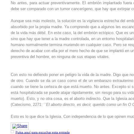
No antes, para actuar preventivamente. El embrión implantado fuera 
debe ser comparado con un tumor cancerígeno, que hay que extirpar 
Aunque sea más molesto, la solución es la vigilancia estrecha del emba
absorbido por la propia madre. Ya comprendo que a algunos les escanda
de la vida más débil. En este caso, la del embrión ectópico. Que es u
sino que hay que tener a la madre controlada, en un entorno hospitalari
humano normalmente termina muriendo en cualquier caso. Pero se respe
derecho de acabar con ella por el mero hecho de que se implantó en un 
preventiva del hombre, en ninguna de sus etapas vitales.
Con esto no defiendo poner en peligro la vida de la madre. Digo que 
de otro. Cuando se da un caso como el de un embarazo extrauterino h
cuando se tiene la certeza de que está muerto. No antes. Excepto si se
está hospitalizada se puede atajar rápidamente, sin riesgo para su vid
muerto). Esto, y no otra cosa, es el aborto indirecto. Que la Iglesia a
(Catecismo, 2271: ´
´El aborto directo, es decir, querido como un fin
Esto es lo que dice la Iglesia. Con independencia de lo que opinen mu
Pulsa aquí para escuchar esta entrada