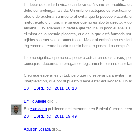
El deber de cuidar la vida cuando se está sano, se modifica c
debe ser prolongar la vida. Un embrión ectópico es prácticament
efecto de acelerar su muerte al evitar que la pseudo-placenta 
metotrexato o cirigía, me parece que no es aborto directo, y qu
enseña. Hay además un detalle que facilita un poco el análisi
eliminar es la pseudo-placenta, que es la que está formada po
tejidos y atraer vasos sanguíneos. Matar al embrión no es siqui
lógicamente, como habría muerto horas o pocos días después, 
Eso no significa que no sea penoso actuar en estos casos; por
consejero, debemos interrogarnos lógicamente para no caer ta
Creo que esperar es virtud, pero que no esperar para evitar ma
interpretación, que por supuesto puede estar equivocada. Un ab
18 FEBRERO, 2011 16:10
Emilio Alegre
dijo...
En
esta carta
publicada recientemente en Ethical Currents creo
20 FEBRERO, 2011 19:49
Agustín Losada
dijo...