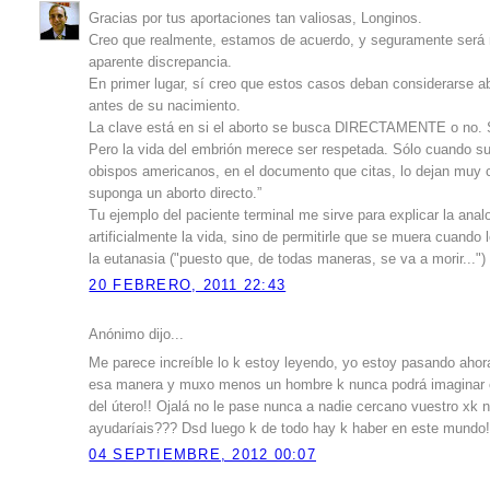
Gracias por tus aportaciones tan valiosas, Longinos.
Creo que realmente, estamos de acuerdo, y seguramente será m
aparente discrepancia.
En primer lugar, sí creo que estos casos deban considerarse a
antes de su nacimiento.
La clave está en si el aborto se busca DIRECTAMENTE o no. Se
Pero la vida del embrión merece ser respetada. Sólo cuando su 
obispos americanos, en el documento que citas, lo dejan muy c
suponga un aborto directo.”
Tu ejemplo del paciente terminal me sirve para explicar la analo
artificialmente la vida, sino de permitirle que se muera cuand
la eutanasia ("puesto que, de todas maneras, se va a morir...")
20 FEBRERO, 2011 22:43
Anónimo dijo...
Me parece increíble lo k estoy leyendo, yo estoy pasando ahor
esa manera y muxo menos un hombre k nunca podrá imaginar es
del útero!! Ojalá no le pase nunca a nadie cercano vuestro xk
ayudaríais??? Dsd luego k de todo hay k haber en este mundo
04 SEPTIEMBRE, 2012 00:07