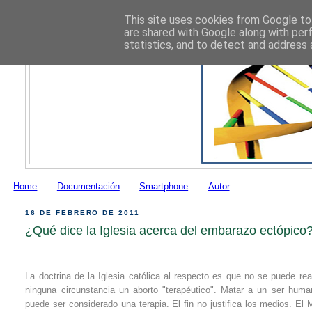
This site uses cookies from Google to 
are shared with Google along with per
statistics, and to detect and address 
Home
Documentación
Smartphone
Autor
16 DE FEBRERO DE 2011
¿Qué dice la Iglesia acerca del embarazo ectópico
La doctrina de la Iglesia católica al respecto es que no se puede rea
ninguna circunstancia un aborto "terapéutico". Matar a un ser hum
puede ser considerado una terapia. El fin no justifica los medios. El 