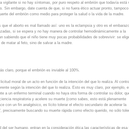
ra vigilante si no hay síntomas, por puro respeto al embrión que todavía está 
s. Sin embargo, date cuenta de que, si no fuera ético actuar pronto, tampoco
uerte del embrión como medio para proteger la salud o la vida de la madre.
s que el aborto es mal llamado así: uno es la eclampsia y otro es el embaraz
nzadas, si se espera y no hay manera de controlar hemodinámicamente a la
n sabiendo que el niño tiene muy pocas probabilidades de sobrevivir: se elig
de matar al feto, sino de salvar a la madre.
ás claro, porque el embrión es inviable al 100%.
icitud moral de un acto en función de la intención del que lo realiza. Al contra
rente según la intención del que lo realiza. Esto es muy claro, por ejemplo, e
nte a un enfermo terminal cuando no haya otra forma de controlar su dolor, qu
ciencia respiratoria y acelere su muerte (como sabes, esto está plenamente
e con un fin analgésico, es lícito tolerar el efecto secundario de acelerar la
", precisamente buscando su muerte rápida como efecto querido, no sólo tole
 del ser humano, entran en la consideración ética las características de esa 