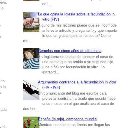
vivo,
de l...
 lo
Lo que opina la Iglesia sobre la fecundación in
vitro (FIV)
Alguno de mis lectores puede que se incomode
o
ante este artículo y pregunte "¿y qué importa
lo que la Iglesia opine al respecto? Como
e
mu...
Gemelos con cinco años de diferencia
En Inglaterra se acaba de conocer el caso de
una pareja que ha tenido a su segundo hijo
(una niña) por fecundación in vitro. Lo
extraord...
rio:
Argumentos contrarios a la fecundación in vitro
n la
(FIV - IVF)
e
Un comunicante del blog me escribe para
protestar contra un artículo que escribí hace
unos meses en el que analizaba el caso de
dos her...
rado,
España (la roja), campeona mundial
Mientras escribo estas líneas me llegan los
vida.