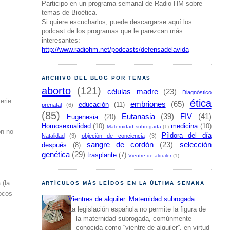
Participo en un programa semanal de Radio HM sobre
temas de Bioética.
Si quiere escucharlos, puede descargarse aquí los
podcast de los programas que le parezcan más
interesantes:
http://www.radiohm.net/podcasts/defensadelavida
ARCHIVO DEL BLOG POR TEMAS
aborto
(121)
células madre
(23)
Diagnóstico
erie
ética
embriones
(65)
educación
(11)
prenatal
(6)
(85)
Eutanasia
(39)
FIV
(41)
Eugenesia
(20)
Homosexualidad
(10)
medicina
(10)
Maternidad subrogada
(1)
ón no
Píldora del día
Natalidad
(3)
objeción de conciencia
(3)
sangre de cordón
(23)
selección
después
(8)
genética
(29)
trasplante
(7)
Vientre de alquiler
(1)
 (la
ARTÍCULOS MÁS LEÍDOS EN LA ÚLTIMA SEMANA
pocos
Vientres de alquiler. Maternidad subrogada
La legislación española no permite la figura de
la maternidad subrogada, comúnmente
conocida como “vientre de alquiler”, en virtud