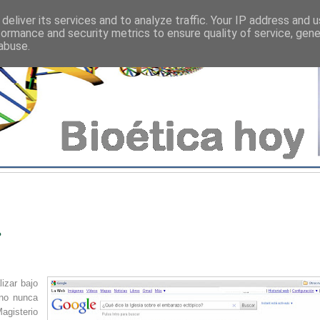
deliver its services and to analyze traffic. Your IP address and 
formance and security metrics to ensure quality of service, gen
abuse.
?
lizar bajo
ano nunca
Magisterio