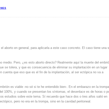
ONES
e el aborto en general, para aplicarla a este caso concreto. El caso tiene una s
mo medio. Pero, ¿es esto aborto directo? Realmente aquí la muerte del embri
ue se tolera, y que es consecuencia de eliminar su implantación en un lugar
en cuenta que eso que es el fin de la implantación, al ser ectópica no va a
mbrión es viable -no sé si te he entendido bien-. En el embarazo en la trompa
s del 100%, y cuando se presentan los síntomas, el desenlace es de horas o 
 los estudios sobre este tema. Sí recuerdo que hace dos o tres años salió en
tópico, pero no era en la trompa, sino en la cavidad peritoneal.