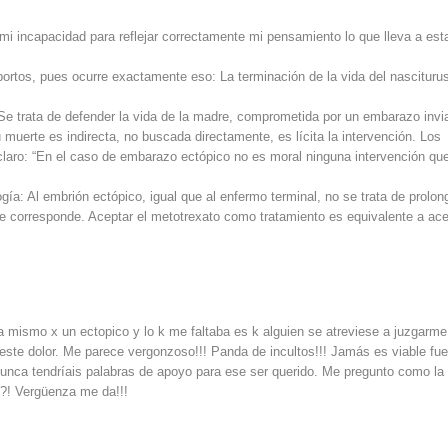
i incapacidad para reflejar correctamente mi pensamiento lo que lleva a est
bortos, pues ocurre exactamente eso: La terminación de la vida del nascituru
 trata de defender la vida de la madre, comprometida por un embarazo invi
muerte es indirecta, no buscada directamente, es lícita la intervención. Los
laro: “En el caso de embarazo ectópico no es moral ninguna intervención qu
gía: Al embrión ectópico, igual que al enfermo terminal, no se trata de prolon
o le corresponde. Aceptar el metotrexato como tratamiento es equivalente a ac
a mismo x un ectopico y lo k me faltaba es k alguien se atreviese a juzgarme
te dolor. Me parece vergonzoso!!! Panda de incultos!!! Jamás es viable fue
 nunca tendríais palabras de apoyo para ese ser querido. Me pregunto como la
!?! Vergüenza me da!!!