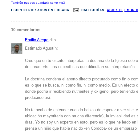
También puedes guardarla como mp3
ESCRITO POR
AGUSTÍN LOSADA
CATEGORÍAS:
ABORTO
,
EMBRI
10 comentarios:
Emilio Alegre
dijo...
Estimado Agustín:
Creo que en tu escrito interpretas la doctrina de la Iglesia sobr
de características específicas que dificultan su interpretación.
La doctrina condena el aborto directo procurado como fin o co
es lo que se busca, ni como fin, ni como medio. Es un efecto q
donde podría ir recibiendo nutrientes y oxígeno, pero teniendo 
producirse así.
No te acabo de entender cuando hablas de esperar a ver si el e
ubicación mayoritaria con mucha diferencia), la inviabilidad e
días. Yo no soy un experto en esto, pero es lo que he leído en
prensa un niño que había nacido -en Córdoba- de un embarazo ec