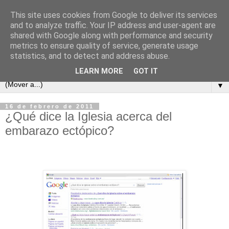
This site uses cookies from Google to deliver its services
and to analyze traffic. Your IP address and user-agent are
shared with Google along with performance and security
metrics to ensure quality of service, generate usage
statistics, and to detect and address abuse.
LEARN MORE
GOT IT
▼
16 de febrero de 2011
¿Qué dice la Iglesia acerca del
embarazo ectópico?