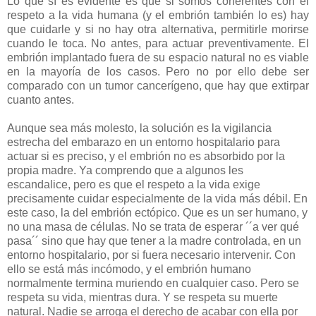
Lo que sí es evidente es que si somos coherentes con el
respeto a la vida humana (y el embrión también lo es) hay
que cuidarle y si no hay otra alternativa, permitirle morirse
cuando le toca. No antes, para actuar preventivamente. El
embrión implantado fuera de su espacio natural no es viable
en la mayoría de los casos. Pero no por ello debe ser
comparado con un tumor cancerígeno, que hay que extirpar
cuanto antes.
Aunque sea más molesto, la solución es la vigilancia
estrecha del embarazo en un entorno hospitalario para
actuar si es preciso, y el embrión no es absorbido por la
propia madre. Ya comprendo que a algunos les
escandalice, pero es que el respeto a la vida exige
precisamente cuidar especialmente de la vida más débil. En
este caso, la del embrión ectópico. Que es un ser humano, y
no una masa de células. No se trata de esperar ´´a ver qué
pasa´´ sino que hay que tener a la madre controlada, en un
entorno hospitalario, por si fuera necesario intervenir. Con
ello se está más incómodo, y el embrión humano
normalmente termina muriendo en cualquier caso. Pero se
respeta su vida, mientras dura. Y se respeta su muerte
natural. Nadie se arroga el derecho de acabar con ella por