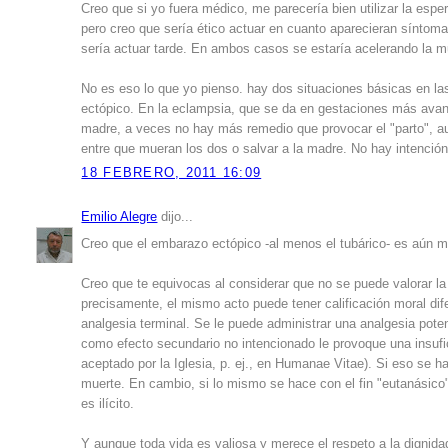
Creo que si yo fuera médico, me parecería bien utilizar la espe
pero creo que sería ético actuar en cuanto aparecieran síntoma
sería actuar tarde. En ambos casos se estaría acelerando la m
No es eso lo que yo pienso. hay dos situaciones básicas en la
ectópico. En la eclampsia, que se da en gestaciones más ava
madre, a veces no hay más remedio que provocar el "parto", au
entre que mueran los dos o salvar a la madre. No hay intención 
18 FEBRERO, 2011 16:09
Emilio Alegre
dijo...
Creo que el embarazo ectópico -al menos el tubárico- es aún m
Creo que te equivocas al considerar que no se puede valorar la l
precisamente, el mismo acto puede tener calificación moral dife
analgesia terminal. Se le puede administrar una analgesia pote
como efecto secundario no intencionado le provoque una insufi
aceptado por la Iglesia, p. ej., en Humanae Vitae). Si eso se hac
muerte. En cambio, si lo mismo se hace con el fin "eutanásico
es ilícito.
Y aunque toda vida es valiosa y merece el respeto a la dignidad