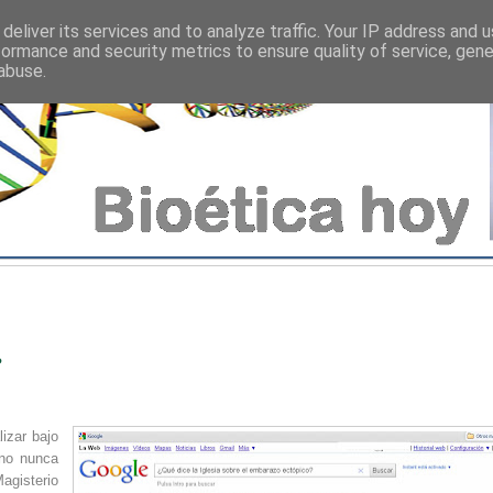
deliver its services and to analyze traffic. Your IP address and 
formance and security metrics to ensure quality of service, gen
abuse.
?
lizar bajo
ano nunca
Magisterio