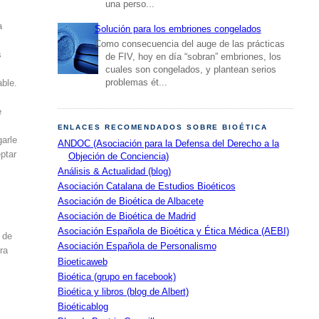
una perso...
a
Solución para los embriones congelados
Como consecuencia del auge de las prácticas
s
de FIV, hoy en día “sobran” embriones, los
cuales son congelados, y plantean serios
problemas ét...
able.
e
ENLACES RECOMENDADOS SOBRE BIOÉTICA
garle
ANDOC (Asociación para la Defensa del Derecho a la
eptar
Objeción de Conciencia)
Análisis & Actualidad (blog)
Asociación Catalana de Estudios Bioéticos
Asociación de Bioética de Albacete
Asociación de Bioética de Madrid
Asociación Española de Bioética y Ética Médica (AEBI)
 de
Asociación Española de Personalismo
ra
Bioeticaweb
Bioética (grupo en facebook)
Bioética y libros (blog de Albert)
Bioéticablog