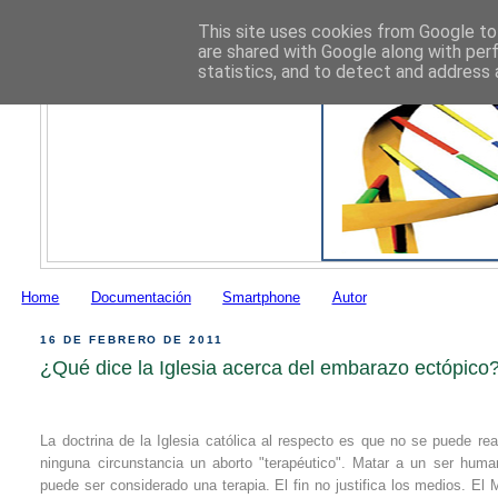
This site uses cookies from Google to 
are shared with Google along with per
statistics, and to detect and address 
Home
Documentación
Smartphone
Autor
16 DE FEBRERO DE 2011
¿Qué dice la Iglesia acerca del embarazo ectópico
La doctrina de la Iglesia católica al respecto es que no se puede rea
ninguna circunstancia un aborto "terapéutico". Matar a un ser hum
puede ser considerado una terapia. El fin no justifica los medios. El 