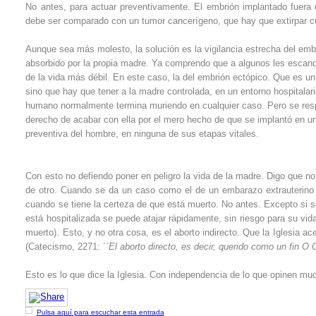
No antes, para actuar preventivamente. El embrión implantado fuera 
debe ser comparado con un tumor cancerígeno, que hay que extirpar 
Aunque sea más molesto, la solución es la vigilancia estrecha del emba
absorbido por la propia madre. Ya comprendo que a algunos les escanda
de la vida más débil. En este caso, la del embrión ectópico. Que es u
sino que hay que tener a la madre controlada, en un entorno hospitalari
humano normalmente termina muriendo en cualquier caso. Pero se respe
derecho de acabar con ella por el mero hecho de que se implantó en un 
preventiva del hombre, en ninguna de sus etapas vitales.
Con esto no defiendo poner en peligro la vida de la madre. Digo que 
de otro. Cuando se da un caso como el de un embarazo extrauterino h
cuando se tiene la certeza de que está muerto. No antes. Excepto si se
está hospitalizada se puede atajar rápidamente, sin riesgo para su vid
muerto). Esto, y no otra cosa, es el aborto indirecto. Que la Iglesia a
(Catecismo, 2271: ´
´El aborto directo, es decir, querido como un fin
Esto es lo que dice la Iglesia. Con independencia de lo que opinen mu
Pulsa aquí para escuchar esta entrada