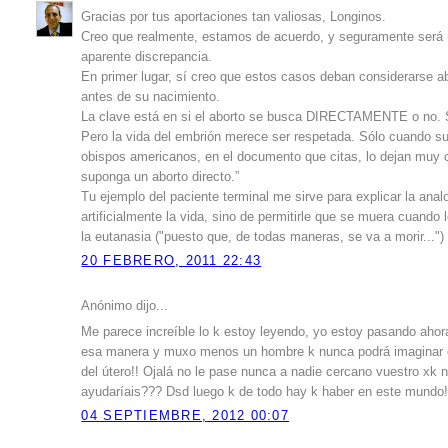
Gracias por tus aportaciones tan valiosas, Longinos.
Creo que realmente, estamos de acuerdo, y seguramente será m
aparente discrepancia.
En primer lugar, sí creo que estos casos deban considerarse a
antes de su nacimiento.
La clave está en si el aborto se busca DIRECTAMENTE o no. Se
Pero la vida del embrión merece ser respetada. Sólo cuando su 
obispos americanos, en el documento que citas, lo dejan muy c
suponga un aborto directo.”
Tu ejemplo del paciente terminal me sirve para explicar la analo
artificialmente la vida, sino de permitirle que se muera cuand
la eutanasia ("puesto que, de todas maneras, se va a morir...")
20 FEBRERO, 2011 22:43
Anónimo dijo...
Me parece increíble lo k estoy leyendo, yo estoy pasando ahor
esa manera y muxo menos un hombre k nunca podrá imaginar es
del útero!! Ojalá no le pase nunca a nadie cercano vuestro xk
ayudaríais??? Dsd luego k de todo hay k haber en este mundo
04 SEPTIEMBRE, 2012 00:07