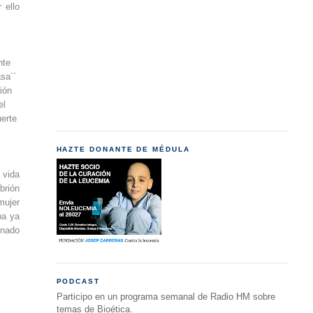
 ello
nte
sa´´
rión
el
uerte
HAZTE DONANTE DE MÉDULA
 vida
brión
mujer
ba ya
enado
PODCAST
Participo en un programa semanal de Radio HM sobre
temas de Bioética.