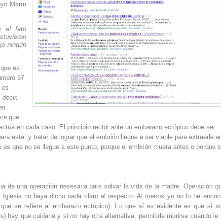
oyo Marín
y el feto
tuvieran
ajo ningún
 que es
número 57
e es
 decir,
en
ce que
ue actúa en cada caso. El principio rector ante un embarazo ectópico debe ser
a esta, y tratar de lograr que el embrión llegue a ser viable para extraerle a
o es que no se llegue a este punto, porque el embrión muera antes o porque 
ia de una operación necesaria para salvar la vida de la madre. Operación q
 Iglesia no haya dicho nada claro al respecto. Al menos yo no lo he encon
 que se refiere al embarazo ectópico). Lo que sí es evidente es que si 
) hay que cuidarle y si no hay otra alternativa, permitirle morirse cuando le 