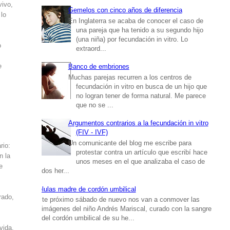
vivo,
Gemelos con cinco años de diferencia
 lo
En Inglaterra se acaba de conocer el caso de
una pareja que ha tenido a su segundo hijo
(una niña) por fecundación in vitro. Lo
o
extraord...
e
Banco de embriones
Muchas parejas recurren a los centros de
fecundación in vitro en busca de un hijo que
no logran tener de forma natural. Me parece
que no se ...
Argumentos contrarios a la fecundación in vitro
(FIV - IVF)
Un comunicante del blog me escribe para
rio:
protestar contra un artículo que escribí hace
n la
unos meses en el que analizaba el caso de
e
dos her...
Células madre de cordón umbilical
rado,
Este próximo sábado de nuevo nos van a conmover las
imágenes del niño Andrés Mariscal, curado con la sangre
del cordón umbilical de su he...
vida.