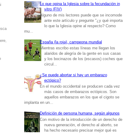
Lo que opina la Iglesia sobre la fecundación in
i
vitro (FIV)
Alguno de mis lectores puede que se incomode
ante este artículo y pregunte "¿y qué importa
lo que la Iglesia opine al respecto? Como
usca
mu...
ere,
España (la roja), campeona mundial
Mientras escribo estas líneas me llegan los
alaridos de alegría de la gente en sus casas
o
y los bocinazos de los (escasos) coches que
circul...
¿Se puede abortar si hay un embarazo
ectópico?
En el mundo occidental se producen cada vez
más casos de embarazos ectópicos. Son
aquellos embarazos en los que el cigoto se
implanta en un...
Definición de persona humana, según algunos
Con motivo de la introducción de un derecho de
nueva generación, el derecho al aborto, se
ha hecho necesario precisar mejor qué es