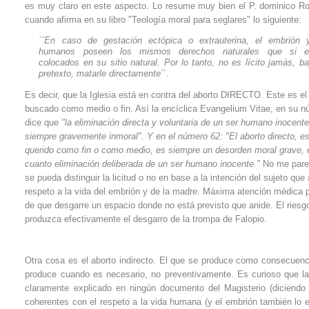
es muy claro en este aspecto. Lo resume muy bien el P. dominico R
cuando afirma en su libro "Teología moral para seglares" lo siguiente:
´´En caso de gestación ectópica o extrauterina, el embrión 
humanos poseen los mismos derechos naturales que si es
colocados en su sitio natural. Por lo tanto, no es lícito jamás, b
pretexto, matarle directamente´
´.
Es decir, que la Iglesia está en contra del aborto DIRECTO. Este es el
buscado como medio o fin. Así la encíclica Evangelium Vitae, en su 
dice que
"la eliminación directa y voluntaria de un ser humano inocent
siempre gravemente inmoral". Y en el número 62: "El aborto directo, es
querido como fin o como medio, es siempre un desorden moral grave, 
cuanto eliminación deliberada de un ser humano inocente."
No me pare
se pueda distinguir la licitud o no en base a la intención del sujeto q
respeto a la vida del embrión y de la madre. Máxima atención médica par
de que desgarre un espacio donde no está previsto que anide. El riesg
produzca efectivamente el desgarro de la trompa de Falopio.
Otra cosa es el aborto indirecto. El que se produce como consecuenc
produce cuando es necesario, no preventivamente. Es curioso que la
claramente explicado en ningún documento del Magisterio (diciendo
coherentes con el respeto a la vida humana (y el embrión también lo es