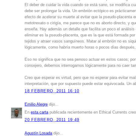
El deber de cuidar la vida cuando se está sano, se modifica c
debe ser prolongar la vida. Un embrión ectópico es prácticament
efecto de acelerar su muerte al evitar que la pseudo-placenta 
metotrexato o cirigía, me parece que no es aborto directo, y qu
enseña. Hay además un detalle que facilita un poco el análisi
eliminar es la pseudo-placenta, que es la que está formada po
tejidos y atraer vasos sanguíneos. Matar al embrión no es siqui
lógicamente, como habría muerto horas o pocos días después, 
Eso no significa que no sea penoso actuar en estos casos; por
consejero, debemos interrogarnos lógicamente para no caer ta
Creo que esperar es virtud, pero que no esperar para evitar ma
interpretación, que por supuesto puede estar equivocada. Un ab
18 FEBRERO, 2011 16:10
Emilio Alegre
dijo...
En
esta carta
publicada recientemente en Ethical Currents creo
20 FEBRERO, 2011 19:49
Agustín Losada
dijo...