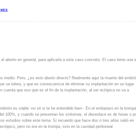
ONES
e el aborto en general, para aplicarla a este caso concreto. El caso tiene una s
mo medio. Pero, ¿es esto aborto directo? Realmente aquí la muerte del embri
ue se tolera, y que es consecuencia de eliminar su implantación en un lugar
en cuenta que eso que es el fin de la implantación, al ser ectópica no va a
mbrión es viable -no sé si te he entendido bien-. En el embarazo en la trompa
s del 100%, y cuando se presentan los síntomas, el desenlace es de horas o 
 los estudios sobre este tema. Sí recuerdo que hace dos o tres años salió en
tópico, pero no era en la trompa, sino en la cavidad peritoneal.