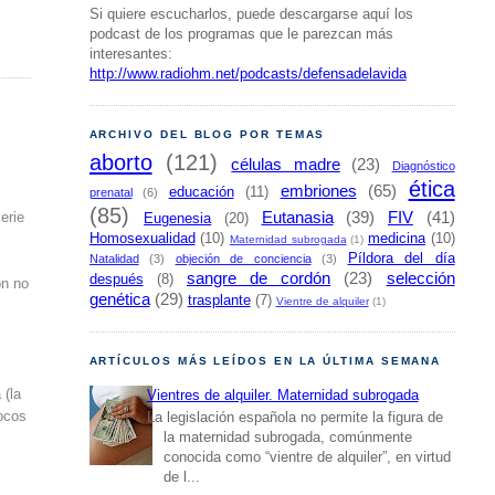
Si quiere escucharlos, puede descargarse aquí los
podcast de los programas que le parezcan más
interesantes:
http://www.radiohm.net/podcasts/defensadelavida
ARCHIVO DEL BLOG POR TEMAS
aborto
(121)
células madre
(23)
Diagnóstico
ética
embriones
(65)
educación
(11)
prenatal
(6)
(85)
Eutanasia
(39)
FIV
(41)
erie
Eugenesia
(20)
Homosexualidad
(10)
medicina
(10)
Maternidad subrogada
(1)
Píldora del día
Natalidad
(3)
objeción de conciencia
(3)
sangre de cordón
(23)
selección
después
(8)
ón no
genética
(29)
trasplante
(7)
Vientre de alquiler
(1)
ARTÍCULOS MÁS LEÍDOS EN LA ÚLTIMA SEMANA
 (la
Vientres de alquiler. Maternidad subrogada
pocos
La legislación española no permite la figura de
la maternidad subrogada, comúnmente
conocida como “vientre de alquiler”, en virtud
de l...