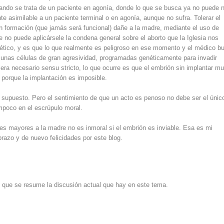
uando se trata de un paciente en agonía, donde lo que se busca ya no puede n
e asimilable a un paciente terminal o en agonía, aunque no sufra. Tolerar el
en formación (que jamás será funcional) dañe a la madre, mediante el uso de
e no puede aplicársele la condena general sobre el aborto que la Iglesia nos
s ético, y es que lo que realmente es peligroso en ese momento y el médico b
r unas células de gran agresividad, programadas genéticamente para invadir
era necesario sensu stricto, lo que ocurre es que el embrión sin implantar mu
porque la implantación es imposible.
 supuesto. Pero el sentimiento de que un acto es penoso no debe ser el únic
mpoco en el escrúpulo moral.
les mayores a la madre no es inmoral si el embrión es inviable. Esa es mi
razo y de nuevo felicidades por este blog.
 que se resume la discusión actual que hay en este tema.