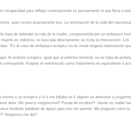
i incapacidad para reflejar correctamente mi pensamiento lo que lleva a est
bortos, pues ocurre exactamente eso: La terminación de la vida del nascituru
 trata de defender la vida de la madre, comprometida por un embarazo invi
muerte es indirecta, no buscada directamente, es lícita la intervención. Los
laro: “En el caso de embarazo ectópico no es moral ninguna intervención qu
gía: Al embrión ectópico, igual que al enfermo terminal, no se trata de prolon
o le corresponde. Aceptar el metotrexato como tratamiento es equivalente a ac
a mismo x un ectopico y lo k me faltaba es k alguien se atreviese a juzgarme
te dolor. Me parece vergonzoso!!! Panda de incultos!!! Jamás es viable fue
 nunca tendríais palabras de apoyo para ese ser querido. Me pregunto como la
!?! Vergüenza me da!!!