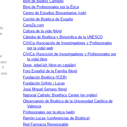
Blog de Beatriz Campillo
Blog de Profesionales por la Ética
Centro de Estudios Biosanitarios (ceb)
Comité de Bioética de España
ConoZe.com
la
Cultura de la vida (blog)
ue
Cátedra de Bioética y Biojurídica de la UNESCO
CíViCa (Asociación de Investigadores y Profesionales
por la vida) web
CíViCa (Asocición de Investigadores y Profesionales por
el
la vida) blog
caso
Dona, rebel-la't (blog en catalán)
. Y
Foro Español de la Familia (blog)
í una
Fundación Bioética (ICEB)
Fundación Grifols i Lucas
José Miguel Serrano (blog)
National Catholic Bioethics Center (en inglés)
Observatorio de Bioética de la Universidad Católica de
Valencia
Profesionales por la ética (web)
Ramón Lucas (conferencias de Bioética)
Red Farmacia Responsable