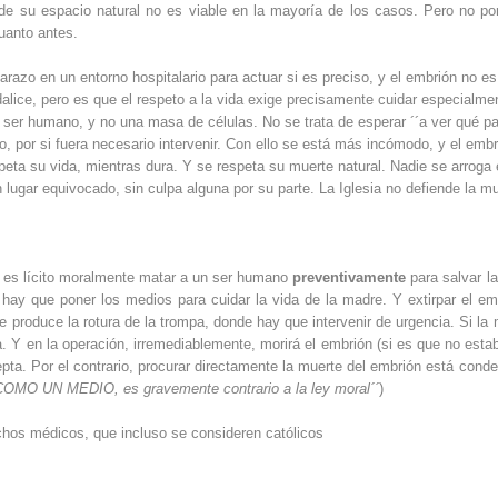
de su espacio natural no es viable en la mayoría de los casos. Pero no por
cuanto antes.
razo en un entorno hospitalario para actuar si es preciso, y el embrión no es
lice, pero es que el respeto a la vida exige precisamente cuidar especialme
n ser humano, y no una masa de células. No se trata de esperar ´´a ver qué pa
o, por si fuera necesario intervenir. Con ello se está más incómodo, y el emb
ta su vida, mientras dura. Y se respeta su muerte natural. Nadie se arroga 
lugar equivocado, sin culpa alguna por su parte. La Iglesia no defiende la m
no es lícito moralmente matar a un ser humano
preventivamente
para salvar la
ay que poner los medios para cuidar la vida de la madre. Y extirpar el em
 produce la rotura de la trompa, donde hay que intervenir de urgencia. Si la 
a. Y en la operación, irremediablemente, morirá el embrión (si es que no esta
cepta. Por el contrario, procurar directamente la muerte del embrión está cond
 O COMO UN MEDIO, es gravemente contrario a la ley moral´´
)
chos médicos, que incluso se consideren católicos