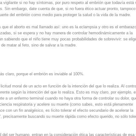
ra vigilante si no hay síntomas, por puro respeto al embrión que todavía está 
s. Sin embargo, date cuenta de que, si no fuera ético actuar pronto, tampoco
uerte del embrión como medio para proteger la salud o la vida de la madre.
s que el aborto es mal llamado así: uno es la eclampsia y otro es el embaraz
nzadas, si se espera y no hay manera de controlar hemodinámicamente a la
n sabiendo que el niño tiene muy pocas probabilidades de sobrevivir: se elig
de matar al feto, sino de salvar a la madre.
ás claro, porque el embrión es inviable al 100%.
icitud moral de un acto en función de la intención del que lo realiza. Al contra
rente según la intención del que lo realiza. Esto es muy claro, por ejemplo, e
nte a un enfermo terminal cuando no haya otra forma de controlar su dolor, qu
ciencia respiratoria y acelere su muerte (como sabes, esto está plenamente
e con un fin analgésico, es lícito tolerar el efecto secundario de acelerar la
", precisamente buscando su muerte rápida como efecto querido, no sólo tole
 del ser humano, entran en la consideración ética las características de esa 