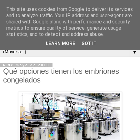
This site uses cookies from Google to deliver its services
and to analyze traffic. Your IP address and user-agent are
shared with Google along with performance and security
metrics to ensure quality of service, generate usage
statistics, and to detect and address abuse.
LEARN MORE
GOT IT
▼
6 de mayo de 2010
Qué opciones tienen los embriones
congelados