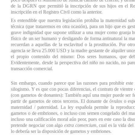
de la DGRN que permitió la inscripción de sus hijos en el Re
inscripción en el Registro Civil como la anterior.
Es entendible que nuestra legislación prohíba la maternidad su
técnica (que trataremos en otra ocasión), para un hijo que es ge
grave indignidad que supone utilizar a una mujer como granja h
físico de un ser humano y desligando de forma antinatural la mat
recuerdan a aquellas de la esclavitud o la prostitución. Por ot
agencia se lleva 25.000 USD y la madre gestante de alquiler un
el propio contenido del mismo: Dos seres humanos, que deber
Evidentemente, desde la perspectiva del niño no nacido, no par
transacción comercial.
Sin embargo, cuando parece que las razones para prohibir este
silogismo. Y es que con pocas diferencias, el contrato de vientre
(con gametos de donantes): También aquí una mujer puede ser 
partir de gametos de otros terceros. El donante de óvulos o esp
maternidad / paternidad. La ley española permite la reproducc
gametos o de embriones, o incluso con semen congelado del marid
incluso una calificación moral aún peor, pues en este caso la disoc
pretende negociar con algo
extra comercium
, cual es la vida de
lo debería ser la disposición de gametos y embriones.