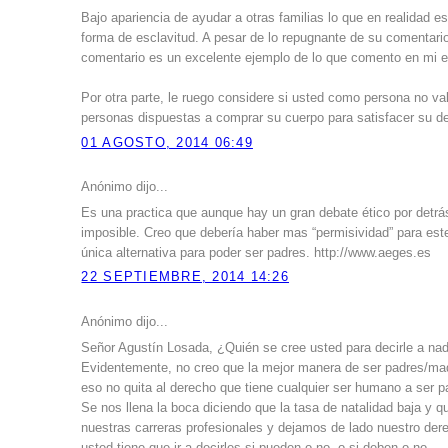
Bajo apariencia de ayudar a otras familias lo que en realidad
forma de esclavitud. A pesar de lo repugnante de su comentario
comentario es un excelente ejemplo de lo que comento en mi e
Por otra parte, le ruego considere si usted como persona no v
personas dispuestas a comprar su cuerpo para satisfacer su d
01 AGOSTO, 2014 06:49
Anónimo dijo...
Es una practica que aunque hay un gran debate ético por detrá
imposible. Creo que debería haber mas “permisividad” para este
única alternativa para poder ser padres. http://www.aeges.es
22 SEPTIEMBRE, 2014 14:26
Anónimo dijo...
Señor Agustín Losada, ¿Quién se cree usted para decirle a na
Evidentemente, no creo que la mejor manera de ser padres/madr
eso no quita al derecho que tiene cualquier ser humano a ser p
Se nos llena la boca diciendo que la tasa de natalidad baja y
nuestras carreras profesionales y dejamos de lado nuestro der
usted tiene que ir a decirles si pueden o no, o si deben o no.