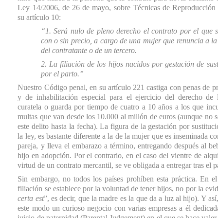
Ley 14/2006, de 26 de mayo, sobre Técnicas de Reproducción
su artículo 10:
“1. Será nulo de pleno derecho el contrato por el que 
con o sin precio, a cargo de una mujer que renuncia a la
del contratante o de un tercero.
2. La filiación de los hijos nacidos por gestación de su
por el parto.”
Nuestro Código penal, en su artículo 221 castiga con penas de p
y de inhabilitación especial para el ejercicio del derecho de l
curatela o guarda por tiempo de cuatro a 10 años a los que in
multas que van desde los 10.000 al millón de euros (aunque no 
este delito hasta la fecha). La figura de la gestación por sustit
la ley, es bastante diferente a la de la mujer que es inseminada c
pareja, y lleva el embarazo a término, entregando después al b
hijo en adopción. Por el contrario, en el caso del vientre de al
virtud de un contrato mercantil, se ve obligada a entregar tras el p
Sin embargo, no todos los países prohíben esta práctica. En el
filiación se establece por la voluntad de tener hijos, no por la
certa est
”, es decir, que la madre es la que da a luz al hijo). Y a
este modo un curioso negocio con varias empresas a él dedicada
juicio de paternidad (Parental Judgement) en el que se hace vale