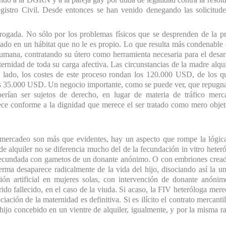
gistro Civil. Desde entonces se han venido denegando las solicitud
brogada. No sólo por los problemas físicos que se desprenden de la p
stado en un hábitat que no le es propio. Lo que resulta más condenable 
umana, contratando su útero como herramienta necesaria para el desar
ernidad de toda su carga afectiva. Las circunstancias de la madre alqu
ro lado, los costes de este proceso rondan los 120.000 USD, de los q
os 35.000 USD. Un negocio importante, como se puede ver, que repugn
ían ser sujetos de derecho, en lugar de materia de tráfico mercan
ece conforme a la dignidad que merece el ser tratado como mero obje
 mercadeo son más que evidentes, hay un aspecto que rompe la lógic
 de alquiler no se diferencia mucho del de la fecundación in vitro heter
fecundada con gametos de un donante anónimo. O con embriones crea
erma desaparece radicalmente de la vida del hijo, disociando así la u
ión artificial en mujeres solas, con intervención de donante anóni
o fallecido, en el caso de la viuda. Si acaso, la FIV heteróloga mere
iación de la maternidad es definitiva. Si es ilícito el contrato mercanti
l hijo concebido en un vientre de alquiler, igualmente, y por la misma r