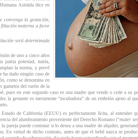
 Humana Asistida dice en
se convenga la gestación,
 filiación materna a favor
stitución será determinada
risión de uno a cinco años
a patria potestad, tutela,
cumplan la norma, y prevé
se ha dado ningún caso de
ución, como se denomina en
on gametos del varón de la
ebé, pues en este segundo caso es una madre que vende o cede a su p
quiler, la gestante es meramente “incubadora” de un embrión ajeno al qu
arto.
 Estado de California (EEUU) es perfectamente lícita, al entender q
 evidencia del alumbramiento proveniente del Derecho Romano (“
mater se
sí, la pareja puede contratar si lo desea a una madre de alquiler, generan
s. En virtud de dicho contrato, antes de que el bebé nazca se produ
r el acuerdo de subrogación. Se suele hacer coincidiendo con el momen