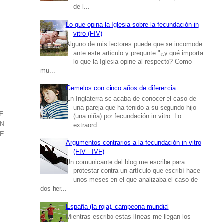
de l...
Lo que opina la Iglesia sobre la fecundación in
vitro (FIV)
Alguno de mis lectores puede que se incomode
ante este artículo y pregunte "¿y qué importa
lo que la Iglesia opine al respecto? Como
mu...
Gemelos con cinco años de diferencia
En Inglaterra se acaba de conocer el caso de
una pareja que ha tenido a su segundo hijo
DE
(una niña) por fecundación in vitro. Lo
EN
extraord...
TE
Argumentos contrarios a la fecundación in vitro
(FIV - IVF)
Un comunicante del blog me escribe para
protestar contra un artículo que escribí hace
unos meses en el que analizaba el caso de
dos her...
España (la roja), campeona mundial
Mientras escribo estas líneas me llegan los