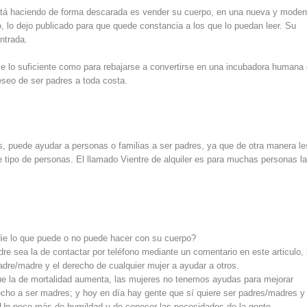
 está haciendo de forma descarada es vender su cuerpo, en una nueva y moder
, lo dejo publicado para que quede constancia a los que lo puedan leer. Su
ntrada.
ale lo suficiente como para rebajarse a convertirse en una incubadora humana
eseo de ser padres a toda costa.
s, puede ayudar a personas o familias a ser padres, ya que de otra manera le
 tipo de personas. El llamado Vientre de alquiler es para muchas personas l
die lo que puede o no puede hacer con su cuerpo?
e sea la de contactar por teléfono mediante un comentario en este articulo,
adre/madre y el derecho de cualquier mujer a ayudar a otros.
 que la de mortalidad aumenta, las mujeres no tenemos ayudas para mejorar
echo a ser madres; y hoy en día hay gente que sí quiere ser padres/madres y
... Un poco más de humildad y de conocer las necesidades de la gente.