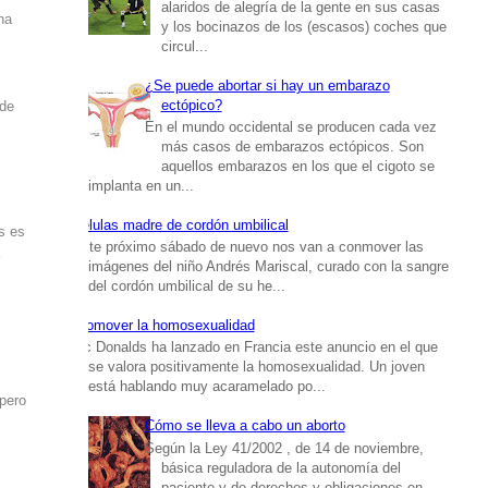
alaridos de alegría de la gente en sus casas
na
y los bocinazos de los (escasos) coches que
circul...
¿Se puede abortar si hay un embarazo
ectópico?
 de
En el mundo occidental se producen cada vez
más casos de embarazos ectópicos. Son
aquellos embarazos en los que el cigoto se
implanta en un...
Células madre de cordón umbilical
s es
Este próximo sábado de nuevo nos van a conmover las
a
imágenes del niño Andrés Mariscal, curado con la sangre
del cordón umbilical de su he...
Promover la homosexualidad
Mc Donalds ha lanzado en Francia este anuncio en el que
se valora positivamente la homosexualidad. Un joven
está hablando muy acaramelado po...
 pero
Cómo se lleva a cabo un aborto
Según la Ley 41/2002 , de 14 de noviembre,
básica reguladora de la autonomía del
paciente y de derechos y obligaciones en