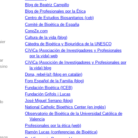
Blog de Beatriz Campillo
Blog de Profesionales por la Ética
Centro de Estudios Biosanitarios (ceb)
Comité de Bioética de España
ConoZe.com
Cultura de la vida (blog)
ier
Cátedra de Bioética y Biojurídica de la UNESCO
CíViCa (Asociación de Investigadores y Profesionales
por la vida) web
ar
CíViCa (Asocición de Investigadores y Profesionales por
 sino
la vida) blog
Dona, rebel-la't (blog en catalán)
Foro Español de la Familia (blog)
Fundación Bioética (ICEB)
Fundación Grifols i Lucas
José Miguel Serrano (blog)
do
National Catholic Bioethics Center (en inglés)
Observatorio de Bioética de la Universidad Católica de
Valencia
Profesionales por la ética (web)
Ramón Lucas (conferencias de Bioética)
casos