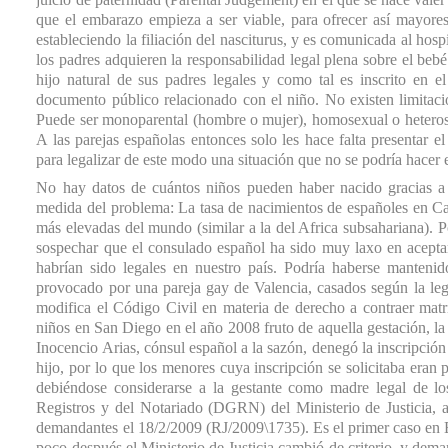
que el embarazo empieza a ser viable, para ofrecer así mayores 
estableciendo la filiación del nasciturus, y es comunicada al hos
los padres adquieren la responsabilidad legal plena sobre el be
hijo natural de sus padres legales y como tal es inscrito en el
documento público relacionado con el niño. No existen limitacio
Puede ser monoparental (hombre o mujer), homosexual o heterosexu
A las parejas españolas entonces solo les hace falta presentar 
para legalizar de este modo una situación que no se podría hacer
No hay datos de cuántos niños pueden haber nacido gracias a 
medida del problema: La tasa de nacimientos de españoles en Cali
más elevadas del mundo (similar a la del Africa subsahariana). P
sospechar que el consulado español ha sido muy laxo en aceptar
habrían sido legales en nuestro país. Podría haberse manteni
provocado por una pareja gay de Valencia, casados según la leg
modifica el Código Civil en materia de derecho a contraer matri
niños en San Diego en el año 2008 fruto de aquella gestación, la
Inocencio Arias, cónsul español a la sazón, denegó la inscripci
hijo, por lo que los menores cuya inscripción se solicitaba eran 
debiéndose considerarse a la gestante como madre legal de lo
Registros y del Notariado (DGRN) del Ministerio de Justicia, a
demandantes el 18/2/2009 (RJ/2009\1735). Es el primer caso en 
poco después el Ministerio de Justicia cambió de criterio, y dem