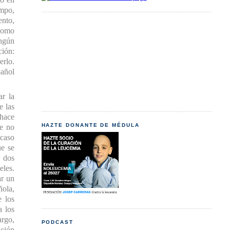
empo,
ento,
 como
ingún
ción:
erlo.
pañol
ar la
e las
 hace
HAZTE DONANTE DE MÉDULA
ue no
 caso
ue se
r dos
eles.
ar un
ñola,
e los
a los
argo,
PODCAST
ución