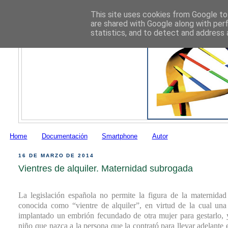
This site uses cookies from Google to 
are shared with Google along with per
statistics, and to detect and address 
Home
Documentación
Smartphone
Autor
16 DE MARZO DE 2014
Vientres de alquiler. Maternidad subrogada
La legislación española no permite la figura de la maternid
conocida como “vientre de alquiler”, en virtud de la cual una
implantado un embrión fecundado de otra mujer para gestarlo, 
niño que nazca a la persona que la contrató para llevar adelante 