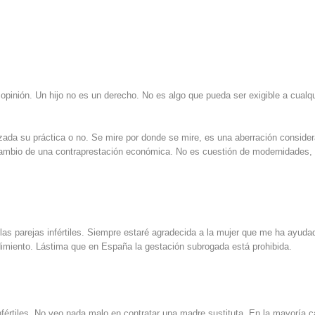
opinión. Un hijo no es un derecho. No es algo que pueda ser exigible a cualqu
izada su práctica o no. Se mire por donde se mire, es una aberración consider
 cambio de una contraprestación económica. No es cuestión de modernidades,
las parejas infértiles. Siempre estaré agradecida a la mujer que me ha ayuda
dimiento. Lástima que en España la gestación subrogada está prohibida.
nfértiles. No veo nada malo en contratar una madre sustituta. En la mayoría 