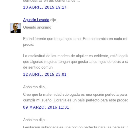
demuestras en tus comentarios ...
10 ABRIL, 2015 19:17
Agustín Losada
dijo...
Querido anónimo
Es indiferente que tenga hijos o no. Eso no cambia en nada mi 
precio.
La esclavitud de las madres de alquiler es evidente, esté legal
que algunas mujeres tengan que gestar a los hijos de otras a
de sentido común
12 ABRIL, 2015 23:01
Anónimo dijo...
Creo que la maternidad subrogada es una opción perfecta para 
cumplir mi sueño. Ucrania es un país perfecto para este proce
09 MARZO, 2016 11:31
Anónimo dijo...
Gestación subrogada es una opción perfecta para las parejas i