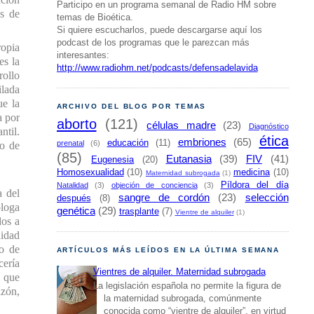
Participo en un programa semanal de Radio HM sobre
es de
temas de Bioética.
Si quiere escucharlos, puede descargarse aquí los
podcast de los programas que le parezcan más
ropia
interesantes:
es la
http://www.radiohm.net/podcasts/defensadelavida
rollo
ilada
ue la
ARCHIVO DEL BLOG POR TEMAS
a por
aborto
(121)
células madre
(23)
Diagnóstico
til.
ética
embriones
(65)
educación
(11)
prenatal
(6)
to de
(85)
Eutanasia
(39)
FIV
(41)
Eugenesia
(20)
Homosexualidad
(10)
medicina
(10)
Maternidad subrogada
(1)
Píldora del día
Natalidad
(3)
objeción de conciencia
(3)
a del
sangre de cordón
(23)
selección
después
(8)
óloga
genética
(29)
trasplante
(7)
Vientre de alquiler
(1)
dos a
nidad
mo de
ARTÍCULOS MÁS LEÍDOS EN LA ÚLTIMA SEMANA
cería
Vientres de alquiler. Maternidad subrogada
l que
La legislación española no permite la figura de
azón,
la maternidad subrogada, comúnmente
conocida como “vientre de alquiler”, en virtud