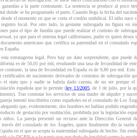
garantías a la parte contratante. La sentencia se produce al poco ti
pital donde se ha programado el parto. Cuando llega la fecha del nacimi
bé desde el momento en que se corta el cordón umbilical. El niño nace
 registro local. Por otro lado, la gestante subrogada no figura en n
nes para el tipo de familia que puede realizar el contrato de subroga
al, ya que para el sistema legal californiano, padre es quien desea s
el documento americano que certifica su paternidad en el consulado es
 en España.
esta estratagema legal. Pero hay un dato sorprendente, que puede d
fornia es de 50,01 por mil, resultando una tasa de fecundidad de entr
or contraste, la tasa de fecundidad en España es de 9,80 por mil. Esto
 certificados de nacimiento derivados de contratos de subrogación q
do el statu quo y nadie se habría dado cuenta, de no ser porque el
islación española que lo permite (
ley 13/2005
, de 1 de julio, por la q
monio). Tras contratar los servicios de una madre de alquiler y nace
 pareja intentó inscribirlos como españoles en el consulado de Los Áng
ón alegando que, evidentemente, dos hombres no habían podido engendr
producto de gestación por sustitución, prohibida por la legislación espa
s niños. La pareja presentó un recurso ante la Dirección General d
 través del consulado de los Ángeles, quien finalmente dio la razón 
España en el que se acepta la maternidad subrogada de hecho. Sin emb
andó a la DGRN y a la pareja gay por duda de legalidad contra la resol