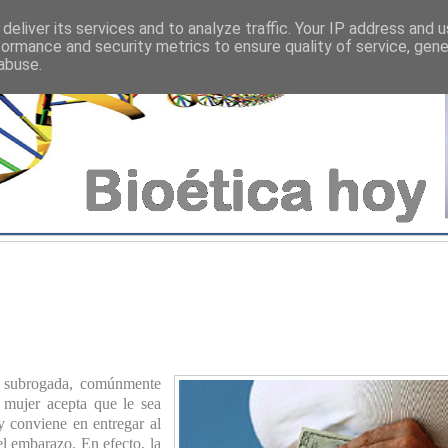
deliver its services and to analyze traffic. Your IP address and 
formance and security metrics to ensure quality of service, gen
abuse.
ad subrogada, comúnmente
 mujer acepta que le sea
y conviene en entregar al
el embarazo. En efecto, la