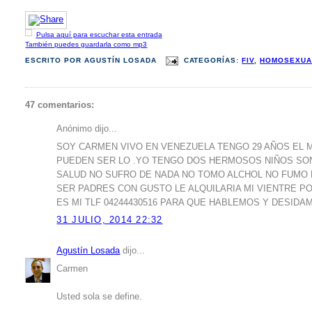
Pulsa aquí para escuchar esta entrada
También puedes guardarla como mp3
ESCRITO POR
AGUSTÍN LOSADA
CATEGORÍAS:
FIV
,
HOMOSEXUA
47 comentarios:
Anónimo dijo...
SOY CARMEN VIVO EN VENEZUELA TENGO 29 AÑOS EL M
PUEDEN SER LO .YO TENGO DOS HERMOSOS NIÑOS SON
SALUD NO SUFRO DE NADA NO TOMO ALCHOL NO FUMO 
SER PADRES CON GUSTO LE ALQUILARIA MI VIENTRE P
ES MI TLF 04244430516 PARA QUE HABLEMOS Y DESIDA
31 JULIO, 2014 22:32
Agustín Losada
dijo...
Carmen
Usted sola se define.