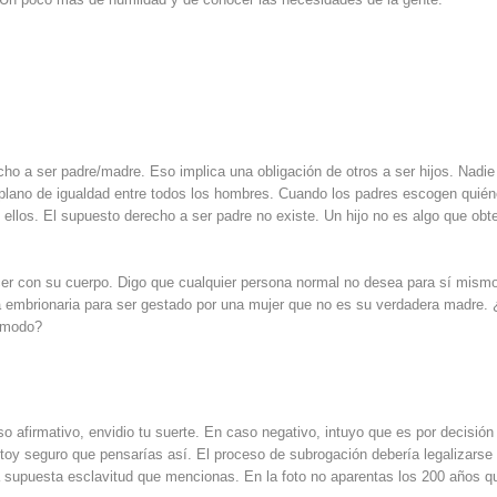
ho a ser padre/madre. Eso implica una obligación de otros a ser hijos. Nadie
plano de igualdad entre todos los hombres. Cuando los padres escogen quié
 ellos. El supuesto derecho a ser padre no existe. Un hijo no es algo que ob
hacer con su cuerpo. Digo que cualquier persona normal no desea para sí mism
a embrionaria para ser gestado por una mujer que no es su verdadera madre.
e modo?
o afirmativo, envidio tu suerte. En caso negativo, intuyo que es por decisión
estoy seguro que pensarías así. El proceso de subrogación debería legalizarse
sa supuesta esclavitud que mencionas. En la foto no aparentas los 200 años q