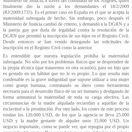
Ministerio de Justicia, a través del consulado de los Ángeles, quien
finalmente dio la razón a los demandantes el 18/2/2009
(RJ/2009\1735). Es el primer caso en España en el que se acepta la
maternidad subrogada de hecho. Sin embargo, poco después el
Ministerio de Justicia cambió de criterio, y demandó a la DGRN y a
la pareja gay por duda de legalidad contra la resolución de la
DGRN que permitió la inscripción de sus hijos en el Registro Civil.
Desde entonces se han venido denegando las solicitudes de
inscripción en el Registro Civil como la anterior.
Es entendible que nuestra legislación prohíba la maternidad
subrogada. No sólo por los problemas físicos que se desprenden de
la propia técnica (que trataremos en otra ocasión), para un hijo que
es gestado en un hábitat que no le es propio. Lo que resulta más
condenable es la grave indignidad que supone utilizar a una mujer
como granja humana, contratando su útero como herramienta
necesaria para el desarrollo físico de un ser humano y desligando de
forma antinatural la maternidad de toda su carga afectiva. Las
circunstancias de la madre alquilada recuerdan a aquellas de la
esclavitud o la prostitución. Por otro lado, los costes de este proceso
rondan los 120.000 USD, de los que la agencia se lleva 25.000
USD y la madre gestante de alquiler unos 35.000 USD. Un
negocio importante, como se puede ver, que repugna por el propio