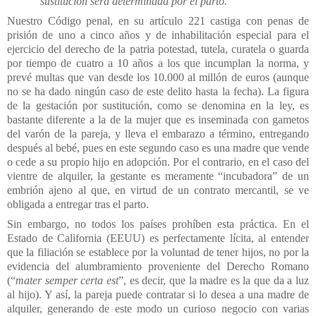
sustitución será determinada por el parto.”
Nuestro Código penal, en su artículo 221 castiga con penas de
prisión de uno a cinco años y de inhabilitación especial para el
ejercicio del derecho de la patria potestad, tutela, curatela o guarda
por tiempo de cuatro a 10 años a los que incumplan la norma, y
prevé multas que van desde los 10.000 al millón de euros (aunque
no se ha dado ningún caso de este delito hasta la fecha). La figura
de la gestación por sustitución, como se denomina en la ley, es
bastante diferente a la de la mujer que es inseminada con gametos
del varón de la pareja, y lleva el embarazo a término, entregando
después al bebé, pues en este segundo caso es una madre que vende
o cede a su propio hijo en adopción. Por el contrario, en el caso del
vientre de alquiler, la gestante es meramente “incubadora” de un
embrión ajeno al que, en virtud de un contrato mercantil, se ve
obligada a entregar tras el parto.
Sin embargo, no todos los países prohíben esta práctica. En el
Estado de California (EEUU) es perfectamente lícita, al entender
que la filiación se establece por la voluntad de tener hijos, no por la
evidencia del alumbramiento proveniente del Derecho Romano
(“
mater semper certa est
”, es decir, que la madre es la que da a luz
al hijo). Y así, la pareja puede contratar si lo desea a una madre de
alquiler, generando de este modo un curioso negocio con varias