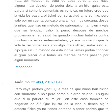
trata del metodo, se trata de cada persona que hace
alguna mala desicion de poder dejar a un hijo, quiza esta
pareja si como lo comentais es veridica, en futuro creo que
la vida les pasara el ticket por su actitud ante su hijo, pero
vale por mi cuenta conozco una amiga muy cercana, desde
la niñez que hizo un metodo de subrogacion tambien y vale
que su felicidad valio la pena, despues de muchos
problemas en su salud ha ganado muchas batallas contra
muchas de estas enfermedades, ya era momento que la
vida le recompensara con algo maravilloso, entre esto su
hijo que sin un metodo de esta indole jamas podria conocer
el gran placer que todas las madres hemos pasado por
algun momento.
Responder
Anónimo
22 abril, 2016 11:47
Pero vaya padres ¿no? Que más dá que niños han nicido
con síndrome o no? pero como pudieron dejarlo? Es igual
que si lo pariera su mujer... en este caso también se
negarian de él? Que injusta es la vida si tienes algún
defecto físico ya no tienes derecho a tener padres que te