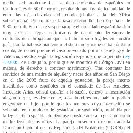
medida del problema: La tasa de nacimientos de españoles en
California es de 50,01 por mil, resultando una tasa de fecundidad de
entre las más elevadas del mundo (similar a la del Africa
subsahariana). Por contraste, la tasa de fecundidad en España es de
9,80 por mil. Esto hace sospechar que el consulado español ha sido
muy laxo en aceptar certificados de nacimiento derivados de
contratos de subrogación que no habrían sido legales en nuestro
país. Podría haberse mantenido el statu quo y nadie se habría dado
cuenta, de no ser porque el caso provocado por una pareja gay de
Valencia, casados según la legislación española que lo permite (
ley
13/2005
, de 1 de julio, por la que se modifica el Código Civil en
materia de derecho a contraer matrimonio). Tras contratar los
servicios de una madre de alquiler y nacer dos niños en San Diego
en el año 2008 fruto de aquella gestación, la pareja intentó
inscribirlos como españoles en el consulado de Los Ángeles.
Inocencio Arias, cónsul español a la sazón, denegó la inscripción
alegando que, evidentemente, dos hombres no habían podido
engendrar un hijo, por lo que los menores cuya inscripción se
solicitaba eran producto de gestación por sustitución, prohibida por
la legislación española, debiéndose considerarse a la gestante como
madre legal de los niños. La pareja presentó un recurso ante la
Dirección General de los Registros y del Notariado (DGRN) del