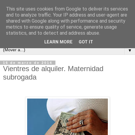
This site uses cookies from Google to deliver its services
and to analyze traffic. Your IP address and user-agent are
shared with Google along with performance and security
metrics to ensure quality of service, generate usage
statistics, and to detect and address abuse.
LEARN MORE
GOT IT
▼
16 de marzo de 2014
Vientres de alquiler. Maternidad
subrogada