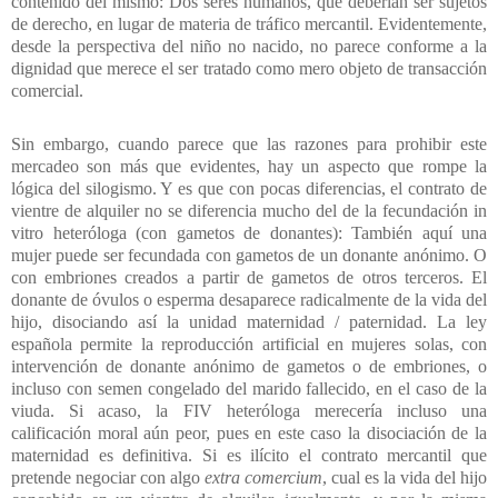
contenido del mismo: Dos seres humanos, que deberían ser sujetos
de derecho, en lugar de materia de tráfico mercantil. Evidentemente,
desde la perspectiva del niño no nacido, no parece conforme a la
dignidad que merece el ser tratado como mero objeto de transacción
comercial.
Sin embargo, cuando parece que las razones para prohibir este
mercadeo son más que evidentes, hay un aspecto que rompe la
lógica del silogismo. Y es que con pocas diferencias, el contrato de
vientre de alquiler no se diferencia mucho del de la fecundación in
vitro heteróloga (con gametos de donantes): También aquí una
mujer puede ser fecundada con gametos de un donante anónimo. O
con embriones creados a partir de gametos de otros terceros. El
donante de óvulos o esperma desaparece radicalmente de la vida del
hijo, disociando así la unidad maternidad / paternidad. La ley
española permite la reproducción artificial en mujeres solas, con
intervención de donante anónimo de gametos o de embriones, o
incluso con semen congelado del marido fallecido, en el caso de la
viuda. Si acaso, la FIV heteróloga merecería incluso una
calificación moral aún peor, pues en este caso la disociación de la
maternidad es definitiva. Si es ilícito el contrato mercantil que
pretende negociar con algo
extra comercium
, cual es la vida del hijo