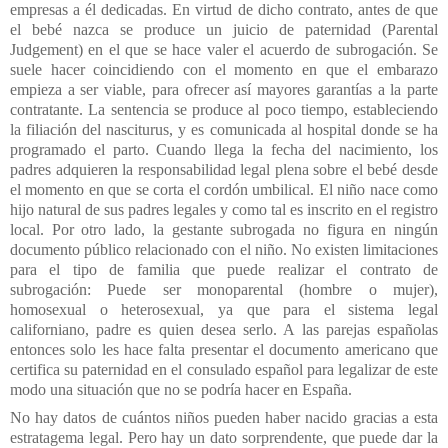
empresas a él dedicadas. En virtud de dicho contrato, antes de que
el bebé nazca se produce un juicio de paternidad (Parental
Judgement) en el que se hace valer el acuerdo de subrogación. Se
suele hacer coincidiendo con el momento en que el embarazo
empieza a ser viable, para ofrecer así mayores garantías a la parte
contratante. La sentencia se produce al poco tiempo, estableciendo
la filiación del nasciturus, y es comunicada al hospital donde se ha
programado el parto. Cuando llega la fecha del nacimiento, los
padres adquieren la responsabilidad legal plena sobre el bebé desde
el momento en que se corta el cordón umbilical. El niño nace como
hijo natural de sus padres legales y como tal es inscrito en el registro
local. Por otro lado, la gestante subrogada no figura en ningún
documento público relacionado con el niño. No existen limitaciones
para el tipo de familia que puede realizar el contrato de
subrogación: Puede ser monoparental (hombre o mujer),
homosexual o heterosexual, ya que para el sistema legal
californiano, padre es quien desea serlo. A las parejas españolas
entonces solo les hace falta presentar el documento americano que
certifica su paternidad en el consulado español para legalizar de este
modo una situación que no se podría hacer en España.
No hay datos de cuántos niños pueden haber nacido gracias a esta
estratagema legal. Pero hay un dato sorprendente, que puede dar la