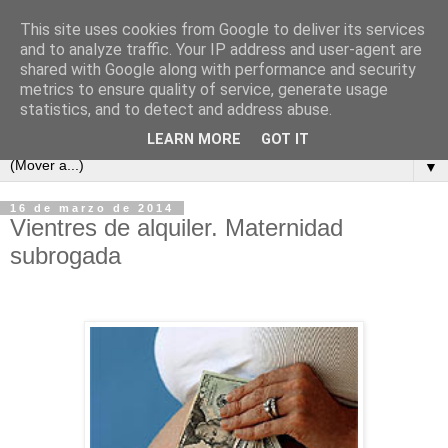
This site uses cookies from Google to deliver its services
and to analyze traffic. Your IP address and user-agent are
shared with Google along with performance and security
metrics to ensure quality of service, generate usage
statistics, and to detect and address abuse.
LEARN MORE
GOT IT
▼
16 de marzo de 2014
Vientres de alquiler. Maternidad
subrogada