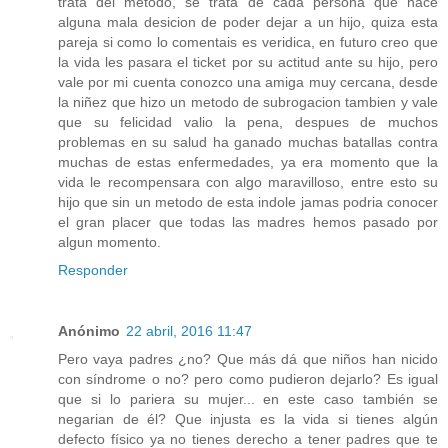
trata del metodo, se trata de cada persona que hace
alguna mala desicion de poder dejar a un hijo, quiza esta
pareja si como lo comentais es veridica, en futuro creo que
la vida les pasara el ticket por su actitud ante su hijo, pero
vale por mi cuenta conozco una amiga muy cercana, desde
la niñez que hizo un metodo de subrogacion tambien y vale
que su felicidad valio la pena, despues de muchos
problemas en su salud ha ganado muchas batallas contra
muchas de estas enfermedades, ya era momento que la
vida le recompensara con algo maravilloso, entre esto su
hijo que sin un metodo de esta indole jamas podria conocer
el gran placer que todas las madres hemos pasado por
algun momento.
Responder
Anónimo
22 abril, 2016 11:47
Pero vaya padres ¿no? Que más dá que niños han nicido
con síndrome o no? pero como pudieron dejarlo? Es igual
que si lo pariera su mujer... en este caso también se
negarian de él? Que injusta es la vida si tienes algún
defecto físico ya no tienes derecho a tener padres que te