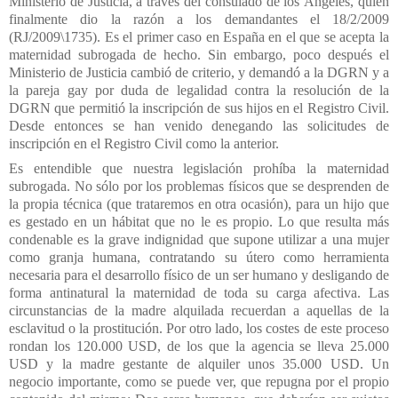
Ministerio de Justicia, a través del consulado de los Ángeles, quien
finalmente dio la razón a los demandantes el 18/2/2009
(RJ/2009\1735). Es el primer caso en España en el que se acepta la
maternidad subrogada de hecho. Sin embargo, poco después el
Ministerio de Justicia cambió de criterio, y demandó a la DGRN y a
la pareja gay por duda de legalidad contra la resolución de la
DGRN que permitió la inscripción de sus hijos en el Registro Civil.
Desde entonces se han venido denegando las solicitudes de
inscripción en el Registro Civil como la anterior.
Es entendible que nuestra legislación prohíba la maternidad
subrogada. No sólo por los problemas físicos que se desprenden de
la propia técnica (que trataremos en otra ocasión), para un hijo que
es gestado en un hábitat que no le es propio. Lo que resulta más
condenable es la grave indignidad que supone utilizar a una mujer
como granja humana, contratando su útero como herramienta
necesaria para el desarrollo físico de un ser humano y desligando de
forma antinatural la maternidad de toda su carga afectiva. Las
circunstancias de la madre alquilada recuerdan a aquellas de la
esclavitud o la prostitución. Por otro lado, los costes de este proceso
rondan los 120.000 USD, de los que la agencia se lleva 25.000
USD y la madre gestante de alquiler unos 35.000 USD. Un
negocio importante, como se puede ver, que repugna por el propio