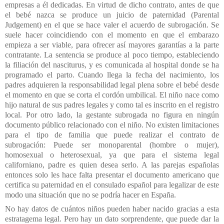
empresas a él dedicadas. En virtud de dicho contrato, antes de que
el bebé nazca se produce un juicio de paternidad (Parental
Judgement) en el que se hace valer el acuerdo de subrogación. Se
suele hacer coincidiendo con el momento en que el embarazo
empieza a ser viable, para ofrecer así mayores garantías a la parte
contratante. La sentencia se produce al poco tiempo, estableciendo
la filiación del nasciturus, y es comunicada al hospital donde se ha
programado el parto. Cuando llega la fecha del nacimiento, los
padres adquieren la responsabilidad legal plena sobre el bebé desde
el momento en que se corta el cordón umbilical. El niño nace como
hijo natural de sus padres legales y como tal es inscrito en el registro
local. Por otro lado, la gestante subrogada no figura en ningún
documento público relacionado con el niño. No existen limitaciones
para el tipo de familia que puede realizar el contrato de
subrogación: Puede ser monoparental (hombre o mujer),
homosexual o heterosexual, ya que para el sistema legal
californiano, padre es quien desea serlo. A las parejas españolas
entonces solo les hace falta presentar el documento americano que
certifica su paternidad en el consulado español para legalizar de este
modo una situación que no se podría hacer en España.
No hay datos de cuántos niños pueden haber nacido gracias a esta
estratagema legal. Pero hay un dato sorprendente, que puede dar la