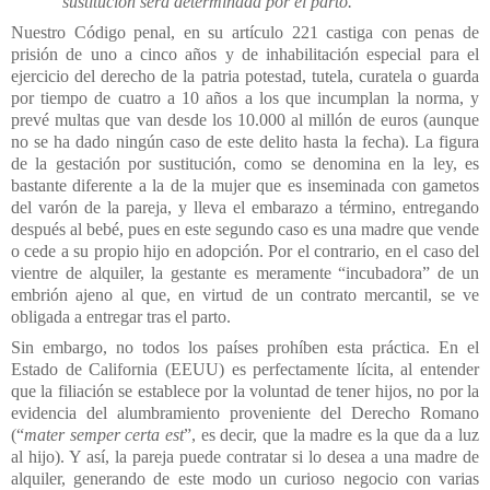
sustitución será determinada por el parto.”
Nuestro Código penal, en su artículo 221 castiga con penas de
prisión de uno a cinco años y de inhabilitación especial para el
ejercicio del derecho de la patria potestad, tutela, curatela o guarda
por tiempo de cuatro a 10 años a los que incumplan la norma, y
prevé multas que van desde los 10.000 al millón de euros (aunque
no se ha dado ningún caso de este delito hasta la fecha). La figura
de la gestación por sustitución, como se denomina en la ley, es
bastante diferente a la de la mujer que es inseminada con gametos
del varón de la pareja, y lleva el embarazo a término, entregando
después al bebé, pues en este segundo caso es una madre que vende
o cede a su propio hijo en adopción. Por el contrario, en el caso del
vientre de alquiler, la gestante es meramente “incubadora” de un
embrión ajeno al que, en virtud de un contrato mercantil, se ve
obligada a entregar tras el parto.
Sin embargo, no todos los países prohíben esta práctica. En el
Estado de California (EEUU) es perfectamente lícita, al entender
que la filiación se establece por la voluntad de tener hijos, no por la
evidencia del alumbramiento proveniente del Derecho Romano
(“
mater semper certa est
”, es decir, que la madre es la que da a luz
al hijo). Y así, la pareja puede contratar si lo desea a una madre de
alquiler, generando de este modo un curioso negocio con varias