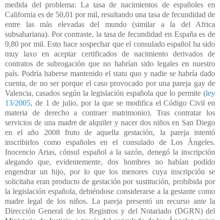
medida del problema: La tasa de nacimientos de españoles en
California es de 50,01 por mil, resultando una tasa de fecundidad de
entre las más elevadas del mundo (similar a la del Africa
subsahariana). Por contraste, la tasa de fecundidad en España es de
9,80 por mil. Esto hace sospechar que el consulado español ha sido
muy laxo en aceptar certificados de nacimiento derivados de
contratos de subrogación que no habrían sido legales en nuestro
país. Podría haberse mantenido el statu quo y nadie se habría dado
cuenta, de no ser porque el caso provocado por una pareja gay de
Valencia, casados según la legislación española que lo permite (
ley
13/2005
, de 1 de julio, por la que se modifica el Código Civil en
materia de derecho a contraer matrimonio). Tras contratar los
servicios de una madre de alquiler y nacer dos niños en San Diego
en el año 2008 fruto de aquella gestación, la pareja intentó
inscribirlos como españoles en el consulado de Los Ángeles.
Inocencio Arias, cónsul español a la sazón, denegó la inscripción
alegando que, evidentemente, dos hombres no habían podido
engendrar un hijo, por lo que los menores cuya inscripción se
solicitaba eran producto de gestación por sustitución, prohibida por
la legislación española, debiéndose considerarse a la gestante como
madre legal de los niños. La pareja presentó un recurso ante la
Dirección General de los Registros y del Notariado (DGRN) del