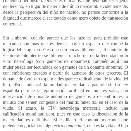
contenido del mismo: Dos seres humanos, que deberían ser sujetos
de derecho, en lugar de materia de tráfico mercantil. Evidentemente,
desde la perspectiva del niño no nacido, no parece conforme a la
dignidad que merece el ser tratado como mero objeto de transacción
comercial.
Sin embargo, cuando parece que las razones para prohibir este
mercadeo son más que evidentes, hay un aspecto que rompe la
lógica del silogismo. Y es que con pocas diferencias, el contrato de
vientre de alquiler no se diferencia mucho del de la fecundación in
vitro heteróloga (con gametos de donantes): También aquí una
mujer puede ser fecundada con gametos de un donante anónimo. O
con embriones creados a partir de gametos de otros terceros. El
donante de óvulos o esperma desaparece radicalmente de la vida del
hijo, disociando así la unidad maternidad / paternidad. La ley
española permite la reproducción artificial en mujeres solas, con
intervención de donante anónimo de gametos o de embriones, o
incluso con semen congelado del marido fallecido, en el caso de la
viuda. Si acaso, la FIV heteróloga merecería incluso una
calificación moral aún peor, pues en este caso la disociación de la
maternidad es definitiva. Si es ilícito el contrato mercantil que
pretende negociar con algo
extra comercium
, cual es la vida del hijo