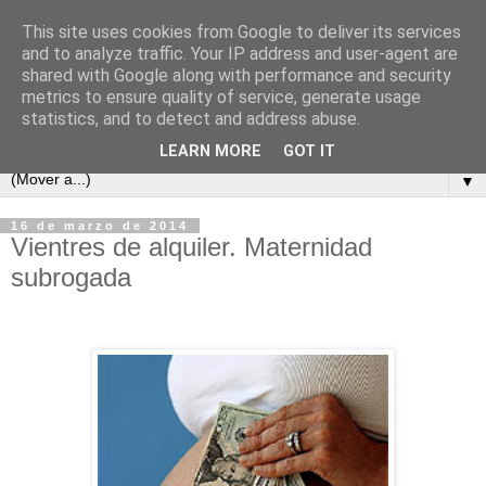
This site uses cookies from Google to deliver its services
and to analyze traffic. Your IP address and user-agent are
shared with Google along with performance and security
metrics to ensure quality of service, generate usage
statistics, and to detect and address abuse.
LEARN MORE
GOT IT
▼
16 de marzo de 2014
Vientres de alquiler. Maternidad
subrogada