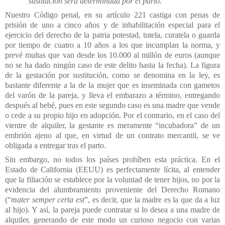
sustitución será determinada por el parto.”
Nuestro Código penal, en su artículo 221 castiga con penas de
prisión de uno a cinco años y de inhabilitación especial para el
ejercicio del derecho de la patria potestad, tutela, curatela o guarda
por tiempo de cuatro a 10 años a los que incumplan la norma, y
prevé multas que van desde los 10.000 al millón de euros (aunque
no se ha dado ningún caso de este delito hasta la fecha). La figura
de la gestación por sustitución, como se denomina en la ley, es
bastante diferente a la de la mujer que es inseminada con gametos
del varón de la pareja, y lleva el embarazo a término, entregando
después al bebé, pues en este segundo caso es una madre que vende
o cede a su propio hijo en adopción. Por el contrario, en el caso del
vientre de alquiler, la gestante es meramente “incubadora” de un
embrión ajeno al que, en virtud de un contrato mercantil, se ve
obligada a entregar tras el parto.
Sin embargo, no todos los países prohíben esta práctica. En el
Estado de California (EEUU) es perfectamente lícita, al entender
que la filiación se establece por la voluntad de tener hijos, no por la
evidencia del alumbramiento proveniente del Derecho Romano
(“
mater semper certa est
”, es decir, que la madre es la que da a luz
al hijo). Y así, la pareja puede contratar si lo desea a una madre de
alquiler, generando de este modo un curioso negocio con varias