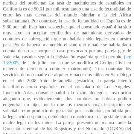
medida del problema: La tasa de nacimientos de españoles en
California es de 50,01 por mil, resultando una tasa de fecundidad de
entre las más elevadas del mundo (similar a la del Africa
subsahariana). Por contraste, la tasa de fecundidad en España es de
9,80 por mil. Esto hace sospechar que el consulado español ha sido
muy laxo en aceptar certificados de nacimiento derivados de
contratos de subrogación que no habrían sido legales en nuestro
país. Podría haberse mantenido el statu quo y nadie se habría dado
cuenta, de no ser porque el caso provocado por una pareja gay de
Valencia, casados según la legislación española que lo permite (
ley
13/2005
, de 1 de julio, por la que se modifica el Código Civil en
materia de derecho a contraer matrimonio). Tras contratar los
servicios de una madre de alquiler y nacer dos niños en San Diego
en el año 2008 fruto de aquella gestación, la pareja intentó
inscribirlos como españoles en el consulado de Los Ángeles.
Inocencio Arias, cónsul español a la sazón, denegó la inscripción
alegando que, evidentemente, dos hombres no habían podido
engendrar un hijo, por lo que los menores cuya inscripción se
solicitaba eran producto de gestación por sustitución, prohibida por
la legislación española, debiéndose considerarse a la gestante como
madre legal de los niños. La pareja presentó un recurso ante la
Dirección General de los Registros y del Notariado (DGRN) del