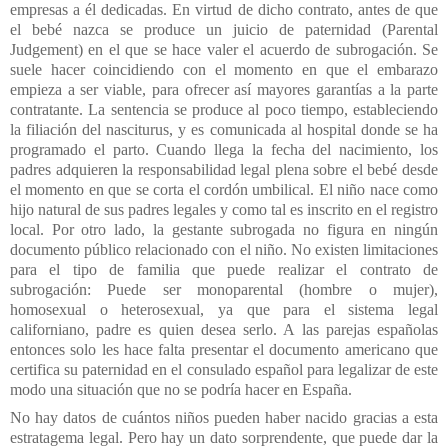
empresas a él dedicadas. En virtud de dicho contrato, antes de que
el bebé nazca se produce un juicio de paternidad (Parental
Judgement) en el que se hace valer el acuerdo de subrogación. Se
suele hacer coincidiendo con el momento en que el embarazo
empieza a ser viable, para ofrecer así mayores garantías a la parte
contratante. La sentencia se produce al poco tiempo, estableciendo
la filiación del nasciturus, y es comunicada al hospital donde se ha
programado el parto. Cuando llega la fecha del nacimiento, los
padres adquieren la responsabilidad legal plena sobre el bebé desde
el momento en que se corta el cordón umbilical. El niño nace como
hijo natural de sus padres legales y como tal es inscrito en el registro
local. Por otro lado, la gestante subrogada no figura en ningún
documento público relacionado con el niño. No existen limitaciones
para el tipo de familia que puede realizar el contrato de
subrogación: Puede ser monoparental (hombre o mujer),
homosexual o heterosexual, ya que para el sistema legal
californiano, padre es quien desea serlo. A las parejas españolas
entonces solo les hace falta presentar el documento americano que
certifica su paternidad en el consulado español para legalizar de este
modo una situación que no se podría hacer en España.
No hay datos de cuántos niños pueden haber nacido gracias a esta
estratagema legal. Pero hay un dato sorprendente, que puede dar la