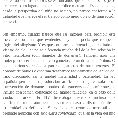
contenido del mismo: Dos seres humanos, que deberían ser sujetos
de derecho, en lugar de materia de tráfico mercantil. Evidentemente,
desde la perspectiva del niño no nacido, no parece conforme a la
dignidad que merece el ser tratado como mero objeto de transacción
comercial.
Sin embargo, cuando parece que las razones para prohibir este
mercadeo son más que evidentes, hay un aspecto que rompe la
lógica del silogismo. Y es que con pocas diferencias, el contrato de
vientre de alquiler no se diferencia mucho del de la fecundación in
vitro heteróloga (con gametos de donantes): También aquí una
mujer puede ser fecundada con gametos de un donante anónimo. O
con embriones creados a partir de gametos de otros terceros. El
donante de óvulos o esperma desaparece radicalmente de la vida del
hijo, disociando así la unidad maternidad / paternidad. La ley
española permite la reproducción artificial en mujeres solas, con
intervención de donante anónimo de gametos o de embriones, o
incluso con semen congelado del marido fallecido, en el caso de la
viuda. Si acaso, la FIV heteróloga merecería incluso una
calificación moral aún peor, pues en este caso la disociación de la
maternidad es definitiva. Si es ilícito el contrato mercantil que
pretende negociar con algo
extra comercium
, cual es la vida del hijo