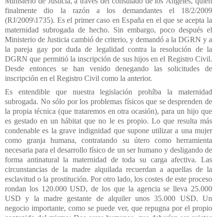
Ministerio de Justicia, a través del consulado de los Ángeles, quien
finalmente dio la razón a los demandantes el 18/2/2009
(RJ/2009\1735). Es el primer caso en España en el que se acepta la
maternidad subrogada de hecho. Sin embargo, poco después el
Ministerio de Justicia cambió de criterio, y demandó a la DGRN y a
la pareja gay por duda de legalidad contra la resolución de la
DGRN que permitió la inscripción de sus hijos en el Registro Civil.
Desde entonces se han venido denegando las solicitudes de
inscripción en el Registro Civil como la anterior.
Es entendible que nuestra legislación prohíba la maternidad
subrogada. No sólo por los problemas físicos que se desprenden de
la propia técnica (que trataremos en otra ocasión), para un hijo que
es gestado en un hábitat que no le es propio. Lo que resulta más
condenable es la grave indignidad que supone utilizar a una mujer
como granja humana, contratando su útero como herramienta
necesaria para el desarrollo físico de un ser humano y desligando de
forma antinatural la maternidad de toda su carga afectiva. Las
circunstancias de la madre alquilada recuerdan a aquellas de la
esclavitud o la prostitución. Por otro lado, los costes de este proceso
rondan los 120.000 USD, de los que la agencia se lleva 25.000
USD y la madre gestante de alquiler unos 35.000 USD. Un
negocio importante, como se puede ver, que repugna por el propio