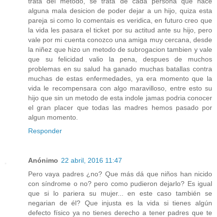
trata del metodo, se trata de cada persona que hace
alguna mala desicion de poder dejar a un hijo, quiza esta
pareja si como lo comentais es veridica, en futuro creo que
la vida les pasara el ticket por su actitud ante su hijo, pero
vale por mi cuenta conozco una amiga muy cercana, desde
la niñez que hizo un metodo de subrogacion tambien y vale
que su felicidad valio la pena, despues de muchos
problemas en su salud ha ganado muchas batallas contra
muchas de estas enfermedades, ya era momento que la
vida le recompensara con algo maravilloso, entre esto su
hijo que sin un metodo de esta indole jamas podria conocer
el gran placer que todas las madres hemos pasado por
algun momento.
Responder
Anónimo
22 abril, 2016 11:47
Pero vaya padres ¿no? Que más dá que niños han nicido
con síndrome o no? pero como pudieron dejarlo? Es igual
que si lo pariera su mujer... en este caso también se
negarian de él? Que injusta es la vida si tienes algún
defecto físico ya no tienes derecho a tener padres que te