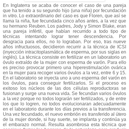
En Inglaterra se acaba de conocer el caso de una pareja
que ha tenido a su segundo hijo (una niña) por fecundación
in vitro. Lo extraordinario del caso es que Floren, que así se
llama la niña, fue fecundada cinco años antes, a la vez que
su hermano Reuben. Los padres, Jody y Simon Blake, eran
una pareja infértil, que habían recurrido a todo tipo de
técnicas intentando lograr tener descendencia. Por
desgracia para ellos, no lo lograban. Por eso, tras nueve
años infructuosos, decidieron recurrir a la técnica de ICSI
(inyección intracitoplasmática de esperma, por sus siglas en
inglés). La técnica consiste en fertilizar en un laboratorio un
óvulo extraído de la mujer con esperma de varón. Para ello
es preciso provocar primero una hiperestimulación ovárica
en la mujer para recoger varios óvulos a la vez, entre 6 y 15.
En el laboratorio se inyecta uno a uno esperma del varón en
los óvulos, para conseguir fertilizarlos. Si el proceso es
exitoso los núcleos de las dos células reproductoras se
fusionan y surge una nueva vida. Se fecundan varios óvulos
a la vez porque no todos lograrán ser fertilizados, y de entre
los que lo logren, no todos evolucionaran adecuadamente
en el laboratorio durante los días previos a la transferencia.
Una vez fecundado, el nuevo embrión es transferido al útero
de la mujer donde, si hay suerte, se implanta y continúa ya
el embarazo normal. Resulta asombrosa esta técnica que