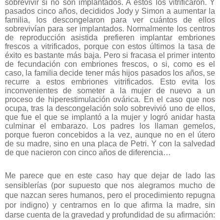
sobrevivir si no son implantados. A estos los vitrificaron. Y
pasados cinco años, decididos Jody y Simon a aumentar la
familia, los descongelaron para ver cuántos de ellos
sobrevivían para ser implantados. Normalmente los centros
de reproducción asistida prefieren implantar embriones
frescos a vitrificados, porque con estos últimos la tasa de
éxito es bastante más baja. Pero si fracasa el primer intento
de fecundación con embriones frescos, o si, como es el
caso, la familia decide tener más hijos pasados los años, se
recurre a estos embriones vitrificados. Esto evita los
inconvenientes de someter a la mujer de nuevo a un
proceso de hiperestimulación ovárica. En el caso que nos
ocupa, tras la descongelación solo sobrevivió uno de ellos,
que fue el que se implantó a la mujer y logró anidar hasta
culminar el embarazo. Los padres los llaman gemelos,
porque fueron concebidos a la vez, aunque no en el útero
de su madre, sino en una placa de Petri. Y con la salvedad
de que nacieron con cinco años de diferencia…
Me parece que en este caso hay que dejar de lado las
sensiblerías (por supuesto que nos alegramos mucho de
que nazcan seres humanos, pero el procedimiento repugna
por indigno) y centrarnos en lo que afirma la madre, sin
darse cuenta de la gravedad y profundidad de su afirmación: