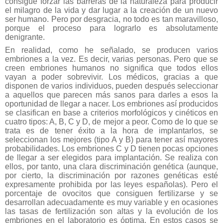
consigue forzar las barreras de la naturaleza para producir
el milagro de la vida y dar lugar a la creación de un nuevo
ser humano. Pero por desgracia, no todo es tan maravilloso,
porque el proceso para lograrlo es absolutamente
denigrante.
En realidad, como he señalado, se producen varios
embriones a la vez. Es decir, varias personas. Pero que se
creen embriones humanos no significa que todos ellos
vayan a poder sobrevivir. Los médicos, gracias a que
disponen de varios individuos, pueden después seleccionar
a aquellos que parecen más sanos para darles a esos la
oportunidad de llegar a nacer. Los embriones así producidos
se clasifican en base a criterios morfológicos y cinéticos en
cuatro tipos: A, B, C y D, de mejor a peor. Como de lo que se
trata es de tener éxito a la hora de implantarlos, se
seleccionan los mejores (tipo A y B) para tener así mayores
probabilidades. Los embriones C y D tienen pocas opciones
de llegar a ser elegidos para implantación. Se realiza con
ellos, por tanto, una clara discriminación genética (aunque,
por cierto, la discriminación por razones genéticas esté
expresamente prohibida por las leyes españolas). Pero el
porcentaje de ovocitos que consiguen fertilizarse y se
desarrollan adecuadamente es muy variable y en ocasiones
las tasas de fertilización son altas y la evolución de los
embriones en el laboratorio es óptima. En estos casos se