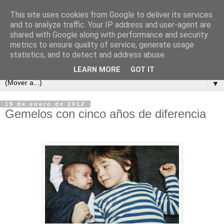
This site uses cookies from Google to deliver its services
and to analyze traffic. Your IP address and user-agent are
shared with Google along with performance and security
metrics to ensure quality of service, generate usage
statistics, and to detect and address abuse.
LEARN MORE
GOT IT
▼
19 de enero de 2012
Gemelos con cinco años de diferencia