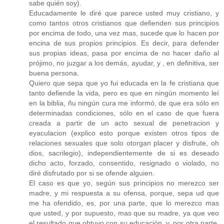
sabe quién soy).
Educadamente le diré que parece usted muy cristiano, y
como tantos otros cristianos que defienden sus principios
por encima de todo, una vez mas, sucede que lo hacen por
encina de sus propios principios. Es decir, para defender
sus propias ideas, pasa por encima de no hacer daño al
prójimo, no juzgar a los demás, ayudar, y , en definitiva, ser
buena persona.
Quiero que sepa que yo fui educada en la fe cristiana que
tanto defiende la vida, pero es que en ningún momento leí
en la biblia, ñu ningún cura me informó, de que era sólo en
determinadas condiciones, sólo en el caso de que fuera
creada a partir de un acto sexual de penetracion y
eyaculacion (explico esto porque existen otros tipos de
relaciones sexuales que solo otorgan placer y disfrute, oh
dios, sacrilegio), independientemente de si es deseado
dicho acto, forzado, consentido, resignado o violado, no
diré disfrutado por si se ofende alguien.
El caso es que yo, según sus principios no merezco ser
madre, y mi respuesta a su ofensa, porque, sepa ud que
me ha ofendido, es, por una parte, que lo merezco mas
que usted, y por supuesto, mas que su madre, ya que veo
el resultado que obtuvo con su educación, y, por otra parte,