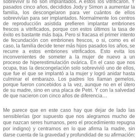
sobrevivir si no son implantados. A estos los vitrificaron. Y
pasados cinco años, decididos Jody y Simon a aumentar la
familia, los descongelaron para ver cuántos de ellos
sobrevivían para ser implantados. Normalmente los centros
de reproducción asistida prefieren implantar embriones
frescos a vitrificados, porque con estos últimos la tasa de
éxito es bastante más baja. Pero si fracasa el primer intento
de fecundación con embriones frescos, o si, como es el
caso, la familia decide tener más hijos pasados los años, se
recurre a estos embriones vitrificados. Esto evita los
inconvenientes de someter a la mujer de nuevo a un
proceso de hiperestimulación ovárica. En el caso que nos
ocupa, tras la descongelación solo sobrevivió uno de ellos,
que fue el que se implantó a la mujer y logró anidar hasta
culminar el embarazo. Los padres los llaman gemelos,
porque fueron concebidos a la vez, aunque no en el útero
de su madre, sino en una placa de Petri. Y con la salvedad
de que nacieron con cinco años de diferencia…
Me parece que en este caso hay que dejar de lado las
sensiblerías (por supuesto que nos alegramos mucho de
que nazcan seres humanos, pero el procedimiento repugna
por indigno) y centrarnos en lo que afirma la madre, sin
darse cuenta de la gravedad y profundidad de su afirmación: