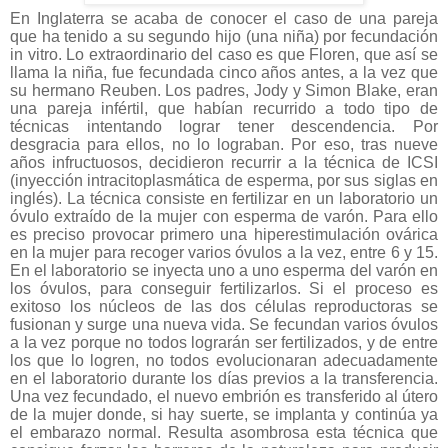
En Inglaterra se acaba de conocer el caso de una pareja
que ha tenido a su segundo hijo (una niña) por fecundación
in vitro. Lo extraordinario del caso es que Floren, que así se
llama la niña, fue fecundada cinco años antes, a la vez que
su hermano Reuben. Los padres, Jody y Simon Blake, eran
una pareja infértil, que habían recurrido a todo tipo de
técnicas intentando lograr tener descendencia. Por
desgracia para ellos, no lo lograban. Por eso, tras nueve
años infructuosos, decidieron recurrir a la técnica de ICSI
(inyección intracitoplasmática de esperma, por sus siglas en
inglés). La técnica consiste en fertilizar en un laboratorio un
óvulo extraído de la mujer con esperma de varón. Para ello
es preciso provocar primero una hiperestimulación ovárica
en la mujer para recoger varios óvulos a la vez, entre 6 y 15.
En el laboratorio se inyecta uno a uno esperma del varón en
los óvulos, para conseguir fertilizarlos. Si el proceso es
exitoso los núcleos de las dos células reproductoras se
fusionan y surge una nueva vida. Se fecundan varios óvulos
a la vez porque no todos lograrán ser fertilizados, y de entre
los que lo logren, no todos evolucionaran adecuadamente
en el laboratorio durante los días previos a la transferencia.
Una vez fecundado, el nuevo embrión es transferido al útero
de la mujer donde, si hay suerte, se implanta y continúa ya
el embarazo normal. Resulta asombrosa esta técnica que