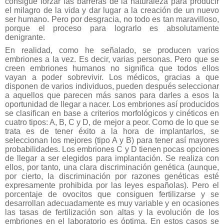
consigue forzar las barreras de la naturaleza para producir
el milagro de la vida y dar lugar a la creación de un nuevo
ser humano. Pero por desgracia, no todo es tan maravilloso,
porque el proceso para lograrlo es absolutamente
denigrante.
En realidad, como he señalado, se producen varios
embriones a la vez. Es decir, varias personas. Pero que se
creen embriones humanos no significa que todos ellos
vayan a poder sobrevivir. Los médicos, gracias a que
disponen de varios individuos, pueden después seleccionar
a aquellos que parecen más sanos para darles a esos la
oportunidad de llegar a nacer. Los embriones así producidos
se clasifican en base a criterios morfológicos y cinéticos en
cuatro tipos: A, B, C y D, de mejor a peor. Como de lo que se
trata es de tener éxito a la hora de implantarlos, se
seleccionan los mejores (tipo A y B) para tener así mayores
probabilidades. Los embriones C y D tienen pocas opciones
de llegar a ser elegidos para implantación. Se realiza con
ellos, por tanto, una clara discriminación genética (aunque,
por cierto, la discriminación por razones genéticas esté
expresamente prohibida por las leyes españolas). Pero el
porcentaje de ovocitos que consiguen fertilizarse y se
desarrollan adecuadamente es muy variable y en ocasiones
las tasas de fertilización son altas y la evolución de los
embriones en el laboratorio es óptima. En estos casos se