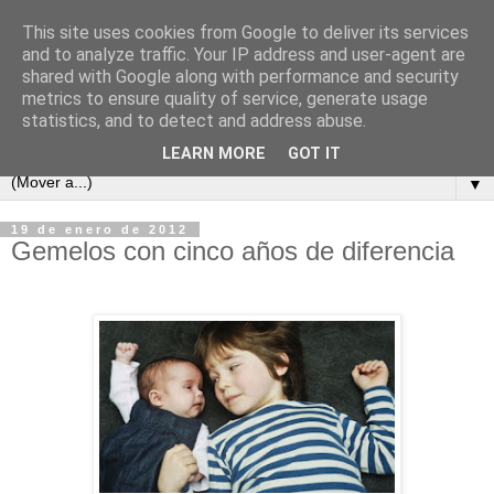
This site uses cookies from Google to deliver its services
and to analyze traffic. Your IP address and user-agent are
shared with Google along with performance and security
metrics to ensure quality of service, generate usage
statistics, and to detect and address abuse.
LEARN MORE
GOT IT
▼
19 de enero de 2012
Gemelos con cinco años de diferencia