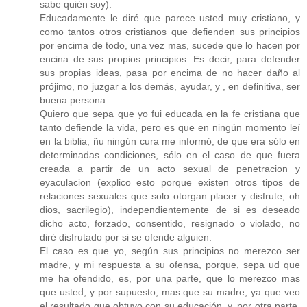
sabe quién soy).
Educadamente le diré que parece usted muy cristiano, y
como tantos otros cristianos que defienden sus principios
por encima de todo, una vez mas, sucede que lo hacen por
encina de sus propios principios. Es decir, para defender
sus propias ideas, pasa por encima de no hacer daño al
prójimo, no juzgar a los demás, ayudar, y , en definitiva, ser
buena persona.
Quiero que sepa que yo fui educada en la fe cristiana que
tanto defiende la vida, pero es que en ningún momento leí
en la biblia, ñu ningún cura me informó, de que era sólo en
determinadas condiciones, sólo en el caso de que fuera
creada a partir de un acto sexual de penetracion y
eyaculacion (explico esto porque existen otros tipos de
relaciones sexuales que solo otorgan placer y disfrute, oh
dios, sacrilegio), independientemente de si es deseado
dicho acto, forzado, consentido, resignado o violado, no
diré disfrutado por si se ofende alguien.
El caso es que yo, según sus principios no merezco ser
madre, y mi respuesta a su ofensa, porque, sepa ud que
me ha ofendido, es, por una parte, que lo merezco mas
que usted, y por supuesto, mas que su madre, ya que veo
el resultado que obtuvo con su educación, y, por otra parte,