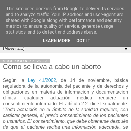
This site uses cookies from Google to deliver its services
and to analyze traffic. Your IP address and user-agent are
shared with Google along with performance and security
metrics to ensure quality of service, generate usage
statistics, and to detect and address abuse.
LEARN MORE
GOT IT
▼
4 de enero de 2010
Cómo se lleva a cabo un aborto
Según la
Ley 41/2002
, de 14 de noviembre, básica
reguladora de la autonomía del paciente y de derechos y
obligaciones en materia de información y documentación
clínica, cualquier actuación médica requiere un
consentimiento informado. El artículo 2.2. dice textualmente:
"
Toda actuación en el ámbito de la sanidad requiere, con
carácter general, el previo consentimiento de los pacientes
o usuarios. El consentimiento, que debe obtenerse después
de que el paciente reciba una información adecuada, se