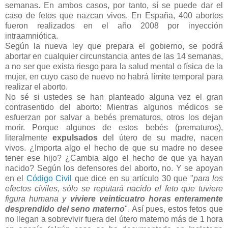
semanas. En ambos casos, por tanto, sí se puede dar el
caso de fetos que nazcan vivos. En España, 400 abortos
fueron realizados en el año 2008 por inyección
intraamniótica.
Según la nueva ley que prepara el gobierno, se podrá
abortar en cualquier circunstancia antes de las 14 semanas,
a no ser que exista riesgo para la salud mental o física de la
mujer, en cuyo caso de nuevo no habrá límite temporal para
realizar el aborto.
No sé si ustedes se han planteado alguna vez el gran
contrasentido del aborto: Mientras algunos médicos se
esfuerzan por salvar a bebés prematuros, otros los dejan
morir. Porque algunos de estos bebés (prematuros),
literalmente
expulsados
del útero de su madre, nacen
vivos. ¿Importa algo el hecho de que su madre no desee
tener ese hijo? ¿Cambia algo el hecho de que ya hayan
nacido? Según los defensores del aborto, no. Y se apoyan
en el
Código Civil
que dice en su artículo 30 que "
para los
efectos civiles, sólo se reputará nacido el feto que tuviere
figura humana y
viviere veinticuatro horas enteramente
desprendido del seno materno
". Así pues, estos fetos que
no llegan a sobrevivir fuera del útero materno más de 1 hora