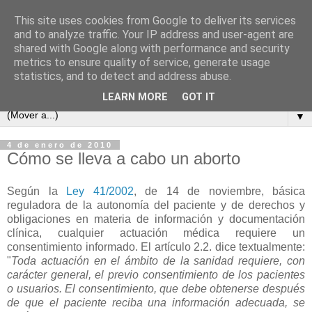
This site uses cookies from Google to deliver its services
and to analyze traffic. Your IP address and user-agent are
shared with Google along with performance and security
metrics to ensure quality of service, generate usage
statistics, and to detect and address abuse.
LEARN MORE
GOT IT
▼
4 de enero de 2010
Cómo se lleva a cabo un aborto
Según la
Ley 41/2002
, de 14 de noviembre, básica
reguladora de la autonomía del paciente y de derechos y
obligaciones en materia de información y documentación
clínica, cualquier actuación médica requiere un
consentimiento informado. El artículo 2.2. dice textualmente:
"
Toda actuación en el ámbito de la sanidad requiere, con
carácter general, el previo consentimiento de los pacientes
o usuarios. El consentimiento, que debe obtenerse después
de que el paciente reciba una información adecuada, se