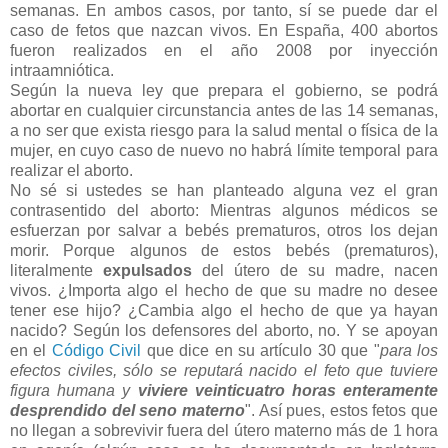
semanas. En ambos casos, por tanto, sí se puede dar el
caso de fetos que nazcan vivos. En España, 400 abortos
fueron realizados en el año 2008 por inyección
intraamniótica.
Según la nueva ley que prepara el gobierno, se podrá
abortar en cualquier circunstancia antes de las 14 semanas,
a no ser que exista riesgo para la salud mental o física de la
mujer, en cuyo caso de nuevo no habrá límite temporal para
realizar el aborto.
No sé si ustedes se han planteado alguna vez el gran
contrasentido del aborto: Mientras algunos médicos se
esfuerzan por salvar a bebés prematuros, otros los dejan
morir. Porque algunos de estos bebés (prematuros),
literalmente
expulsados
del útero de su madre, nacen
vivos. ¿Importa algo el hecho de que su madre no desee
tener ese hijo? ¿Cambia algo el hecho de que ya hayan
nacido? Según los defensores del aborto, no. Y se apoyan
en el
Código Civil
que dice en su artículo 30 que "
para los
efectos civiles, sólo se reputará nacido el feto que tuviere
figura humana y
viviere veinticuatro horas enteramente
desprendido del seno materno
". Así pues, estos fetos que
no llegan a sobrevivir fuera del útero materno más de 1 hora