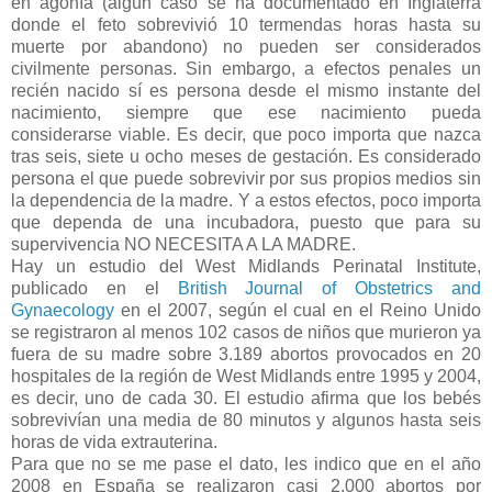
en agonía (algún caso se ha documentado en Inglaterra
donde el feto sobrevivió 10 termendas horas hasta su
muerte por abandono) no pueden ser considerados
civilmente personas. Sin embargo, a efectos penales un
recién nacido sí es persona desde el mismo instante del
nacimiento, siempre que ese nacimiento pueda
considerarse viable. Es decir, que poco importa que nazca
tras seis, siete u ocho meses de gestación. Es considerado
persona el que puede sobrevivir por sus propios medios sin
la dependencia de la madre. Y a estos efectos, poco importa
que dependa de una incubadora, puesto que para su
supervivencia NO NECESITA A LA MADRE.
Hay un estudio del West Midlands Perinatal Institute,
publicado en el
British Journal of Obstetrics and
Gynaecology
en el 2007, según el cual en el Reino Unido
se registraron al menos 102 casos de niños que murieron ya
fuera de su madre sobre 3.189 abortos provocados en 20
hospitales de la región de West Midlands entre 1995 y 2004,
es decir, uno de cada 30. El estudio afirma que los bebés
sobrevivían una media de 80 minutos y algunos hasta seis
horas de vida extrauterina.
Para que no se me pase el dato, les indico que en el año
2008 en España se realizaron casi 2.000 abortos por