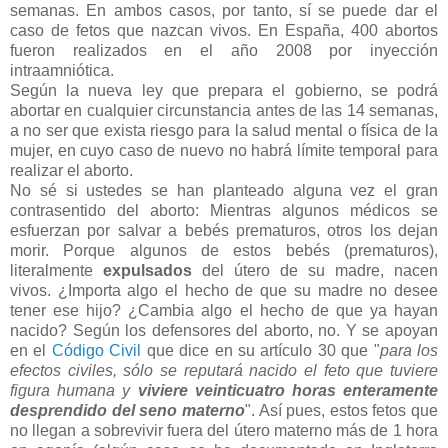
semanas. En ambos casos, por tanto, sí se puede dar el
caso de fetos que nazcan vivos. En España, 400 abortos
fueron realizados en el año 2008 por inyección
intraamniótica.
Según la nueva ley que prepara el gobierno, se podrá
abortar en cualquier circunstancia antes de las 14 semanas,
a no ser que exista riesgo para la salud mental o física de la
mujer, en cuyo caso de nuevo no habrá límite temporal para
realizar el aborto.
No sé si ustedes se han planteado alguna vez el gran
contrasentido del aborto: Mientras algunos médicos se
esfuerzan por salvar a bebés prematuros, otros los dejan
morir. Porque algunos de estos bebés (prematuros),
literalmente
expulsados
del útero de su madre, nacen
vivos. ¿Importa algo el hecho de que su madre no desee
tener ese hijo? ¿Cambia algo el hecho de que ya hayan
nacido? Según los defensores del aborto, no. Y se apoyan
en el
Código Civil
que dice en su artículo 30 que "
para los
efectos civiles, sólo se reputará nacido el feto que tuviere
figura humana y
viviere veinticuatro horas enteramente
desprendido del seno materno
". Así pues, estos fetos que
no llegan a sobrevivir fuera del útero materno más de 1 hora