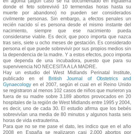
en agonía (algún caso se ha documentado en Inglaterra
donde el feto sobrevivió 10 termendas horas hasta su
muerte por abandono) no pueden ser considerados
civilmente personas. Sin embargo, a efectos penales un
recién nacido sí es persona desde el mismo instante del
nacimiento, siempre que ese nacimiento pueda
considerarse viable. Es decir, que poco importa que nazca
tras seis, siete u ocho meses de gestación. Es considerado
persona el que puede sobrevivir por sus propios medios sin
la dependencia de la madre. Y a estos efectos, poco importa
que dependa de una incubadora, puesto que para su
supervivencia NO NECESITA A LA MADRE.
Hay un estudio del West Midlands Perinatal Institute,
publicado en el
British Journal of Obstetrics and
Gynaecology
en el 2007, según el cual en el Reino Unido
se registraron al menos 102 casos de niños que murieron ya
fuera de su madre sobre 3.189 abortos provocados en 20
hospitales de la región de West Midlands entre 1995 y 2004,
es decir, uno de cada 30. El estudio afirma que los bebés
sobrevivían una media de 80 minutos y algunos hasta seis
horas de vida extrauterina.
Para que no se me pase el dato, les indico que en el año
2008 en España se realizaron casi 2.000 abortos por