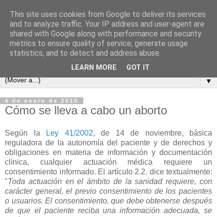
This site uses cookies from Google to deliver its services
and to analyze traffic. Your IP address and user-agent are
shared with Google along with performance and security
metrics to ensure quality of service, generate usage
statistics, and to detect and address abuse.
LEARN MORE
GOT IT
▼
4 de enero de 2010
Cómo se lleva a cabo un aborto
Según la
Ley 41/2002
, de 14 de noviembre, básica
reguladora de la autonomía del paciente y de derechos y
obligaciones en materia de información y documentación
clínica, cualquier actuación médica requiere un
consentimiento informado. El artículo 2.2. dice textualmente:
"
Toda actuación en el ámbito de la sanidad requiere, con
carácter general, el previo consentimiento de los pacientes
o usuarios. El consentimiento, que debe obtenerse después
de que el paciente reciba una información adecuada, se