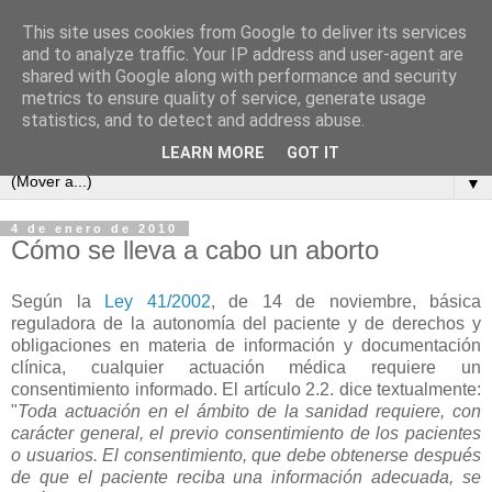
This site uses cookies from Google to deliver its services
and to analyze traffic. Your IP address and user-agent are
shared with Google along with performance and security
metrics to ensure quality of service, generate usage
statistics, and to detect and address abuse.
LEARN MORE
GOT IT
▼
4 de enero de 2010
Cómo se lleva a cabo un aborto
Según la
Ley 41/2002
, de 14 de noviembre, básica
reguladora de la autonomía del paciente y de derechos y
obligaciones en materia de información y documentación
clínica, cualquier actuación médica requiere un
consentimiento informado. El artículo 2.2. dice textualmente:
"
Toda actuación en el ámbito de la sanidad requiere, con
carácter general, el previo consentimiento de los pacientes
o usuarios. El consentimiento, que debe obtenerse después
de que el paciente reciba una información adecuada, se