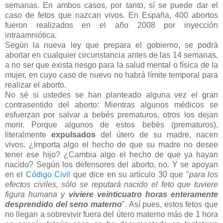
semanas. En ambos casos, por tanto, sí se puede dar el
caso de fetos que nazcan vivos. En España, 400 abortos
fueron realizados en el año 2008 por inyección
intraamniótica.
Según la nueva ley que prepara el gobierno, se podrá
abortar en cualquier circunstancia antes de las 14 semanas,
a no ser que exista riesgo para la salud mental o física de la
mujer, en cuyo caso de nuevo no habrá límite temporal para
realizar el aborto.
No sé si ustedes se han planteado alguna vez el gran
contrasentido del aborto: Mientras algunos médicos se
esfuerzan por salvar a bebés prematuros, otros los dejan
morir. Porque algunos de estos bebés (prematuros),
literalmente
expulsados
del útero de su madre, nacen
vivos. ¿Importa algo el hecho de que su madre no desee
tener ese hijo? ¿Cambia algo el hecho de que ya hayan
nacido? Según los defensores del aborto, no. Y se apoyan
en el
Código Civil
que dice en su artículo 30 que "
para los
efectos civiles, sólo se reputará nacido el feto que tuviere
figura humana y
viviere veinticuatro horas enteramente
desprendido del seno materno
". Así pues, estos fetos que
no llegan a sobrevivir fuera del útero materno más de 1 hora