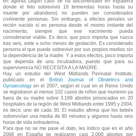
en agonía (algún caso se ha documentado en Inglaterra
donde el feto sobrevivió 10 termendas horas hasta su
muerte por abandono) no pueden ser considerados
civilmente personas. Sin embargo, a efectos penales un
recién nacido sí es persona desde el mismo instante del
nacimiento, siempre que ese nacimiento pueda
considerarse viable. Es decir, que poco importa que nazca
tras seis, siete u ocho meses de gestación. Es considerado
persona el que puede sobrevivir por sus propios medios sin
la dependencia de la madre. Y a estos efectos, poco importa
que dependa de una incubadora, puesto que para su
supervivencia NO NECESITA A LA MADRE.
Hay un estudio del West Midlands Perinatal Institute,
publicado en el
British Journal of Obstetrics and
Gynaecology
en el 2007, según el cual en el Reino Unido
se registraron al menos 102 casos de niños que murieron ya
fuera de su madre sobre 3.189 abortos provocados en 20
hospitales de la región de West Midlands entre 1995 y 2004,
es decir, uno de cada 30. El estudio afirma que los bebés
sobrevivían una media de 80 minutos y algunos hasta seis
horas de vida extrauterina.
Para que no se me pase el dato, les indico que en el año
2008 en España se realizaron casi 2.000 abortos por