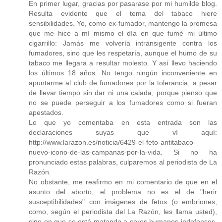
En primer lugar, gracias por pasarase por mi humilde blog.
Resulta evidente que el tema del tabaco hiere
sensibilidades. Yo, como ex-fumador, mantengo la promesa
que me hice a mí mismo el día en que fumé mi último
cigarrillo: Jamás me volvería intransigente contra los
fumadores, sino que les respetaría, aunque el humo de su
tabaco me llegara a resultar molesto. Y así llevo haciendo
los últimos 18 años. No tengo ningún inconveniente en
apuntarme al club de fumadores por la tolerancia, a pesar
de llevar tiempo sin dar ni una calada, porque pienso que
no se puede perseguir a los fumadores como si fueran
apestados.
Lo que yo comentaba en esta entrada son las
declaraciones suyas que ví aquí:
http://www.larazon.es/noticia/6429-el-feto-antitabaco-
nuevo-icono-de-las-campanas-por-la-vida. Si no ha
pronunciado estas palabras, culparemos al periodista de La
Razón.
No obstante, me reafirmo en mi comentario de que en el
asunto del aborto, el problema no es el de "herir
susceptibilidades" con imágenes de fetos (o embriones,
como, según el periodista del La Razón, les llama usted),
sino en que se está matando a seres humanos indefensos.