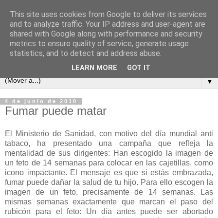
This site uses cookies from Google to deliver its services
and to analyze traffic. Your IP address and user-agent are
shared with Google along with performance and security
metrics to ensure quality of service, generate usage
statistics, and to detect and address abuse.
LEARN MORE
GOT IT
▼
4 de junio de 2010
Fumar puede matar
El Ministerio de Sanidad, con motivo del día mundial anti
tabaco, ha presentado una campaña que refleja la
mentalidad de sus dirigentes: Han escogido la imagen de
un feto de 14 semanas para colocar en las cajetillas, como
icono impactante. El mensaje es que si estás embrazada,
fumar puede dañar la salud de tu hijo. Para ello escogen la
imagen de un feto, precisamente de 14 semanas. Las
mismas semanas exactamente que marcan el paso del
rubicón para el feto: Un día antes puede ser abortado