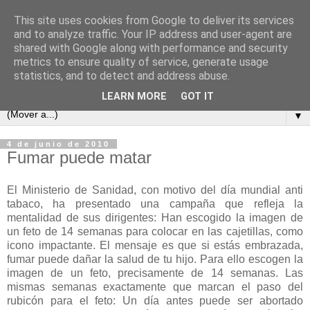
This site uses cookies from Google to deliver its services
and to analyze traffic. Your IP address and user-agent are
shared with Google along with performance and security
metrics to ensure quality of service, generate usage
statistics, and to detect and address abuse.
LEARN MORE
GOT IT
▼
4 de junio de 2010
Fumar puede matar
El Ministerio de Sanidad, con motivo del día mundial anti
tabaco, ha presentado una campaña que refleja la
mentalidad de sus dirigentes: Han escogido la imagen de
un feto de 14 semanas para colocar en las cajetillas, como
icono impactante. El mensaje es que si estás embrazada,
fumar puede dañar la salud de tu hijo. Para ello escogen la
imagen de un feto, precisamente de 14 semanas. Las
mismas semanas exactamente que marcan el paso del
rubicón para el feto: Un día antes puede ser abortado