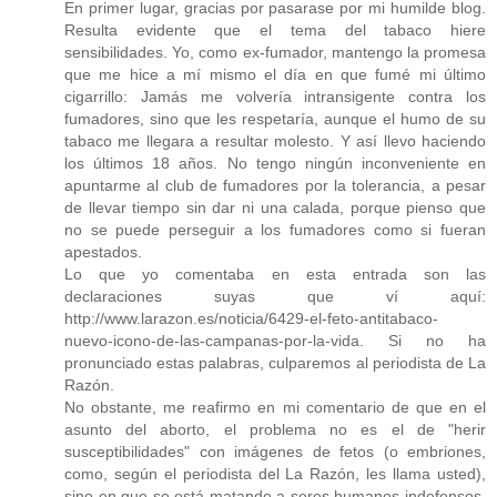
En primer lugar, gracias por pasarase por mi humilde blog.
Resulta evidente que el tema del tabaco hiere
sensibilidades. Yo, como ex-fumador, mantengo la promesa
que me hice a mí mismo el día en que fumé mi último
cigarrillo: Jamás me volvería intransigente contra los
fumadores, sino que les respetaría, aunque el humo de su
tabaco me llegara a resultar molesto. Y así llevo haciendo
los últimos 18 años. No tengo ningún inconveniente en
apuntarme al club de fumadores por la tolerancia, a pesar
de llevar tiempo sin dar ni una calada, porque pienso que
no se puede perseguir a los fumadores como si fueran
apestados.
Lo que yo comentaba en esta entrada son las
declaraciones suyas que ví aquí:
http://www.larazon.es/noticia/6429-el-feto-antitabaco-
nuevo-icono-de-las-campanas-por-la-vida. Si no ha
pronunciado estas palabras, culparemos al periodista de La
Razón.
No obstante, me reafirmo en mi comentario de que en el
asunto del aborto, el problema no es el de "herir
susceptibilidades" con imágenes de fetos (o embriones,
como, según el periodista del La Razón, les llama usted),
sino en que se está matando a seres humanos indefensos.