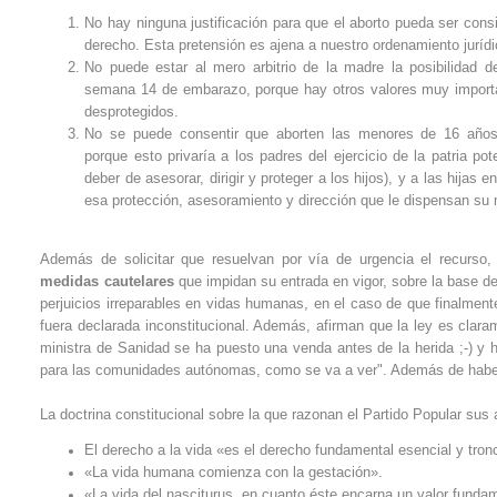
No hay ninguna justificación para que el aborto pueda ser cons
derecho. Esta pretensión es ajena a nuestro ordenamiento jurídi
No puede estar al mero arbitrio de la madre la posibilidad d
semana 14 de embarazo, porque hay otros valores muy importa
desprotegidos.
No se puede consentir que aborten las menores de 16 años 
porque esto privaría a los padres del ejercicio de la patria po
deber de asesorar, dirigir y proteger a los hijos), y a las hijas 
esa protección, asesoramiento y dirección que le dispensan su
Además de solicitar que resuelvan por vía de urgencia el recurso, v
medidas cautelares
que impidan su entrada en vigor, sobre la base de
perjuicios irreparables en vidas humanas, en el caso de que finalmen
fuera declarada inconstitucional. Además, afirman que la ley es claram
ministra de Sanidad se ha puesto una venda antes de la herida ;-) y h
para las comunidades autónomas, como se va a ver". Además de haber te
La doctrina constitucional sobre la que razonan el Partido Popular sus
El derecho a la vida «es el derecho fundamental esencial y tronc
«La vida humana comienza con la gestación».
«La vida del nasciturus, en cuanto éste encarna un valor fundame