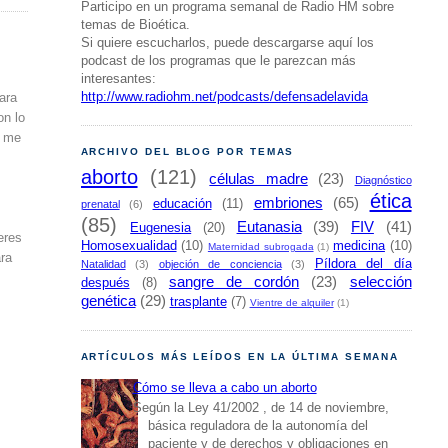
Participo en un programa semanal de Radio HM sobre
temas de Bioética.
Si quiere escucharlos, puede descargarse aquí los
podcast de los programas que le parezcan más
interesantes:
http://www.radiohm.net/podcasts/defensadelavida
ara
on lo
y me
ARCHIVO DEL BLOG POR TEMAS
aborto
(121)
células madre
(23)
Diagnóstico
ética
embriones
(65)
educación
(11)
prenatal
(6)
(85)
Eutanasia
(39)
FIV
(41)
Eugenesia
(20)
eres
Homosexualidad
(10)
medicina
(10)
Maternidad subrogada
(1)
ara
Píldora del día
Natalidad
(3)
objeción de conciencia
(3)
sangre de cordón
(23)
selección
después
(8)
genética
(29)
trasplante
(7)
Vientre de alquiler
(1)
ARTÍCULOS MÁS LEÍDOS EN LA ÚLTIMA SEMANA
Cómo se lleva a cabo un aborto
Según la Ley 41/2002 , de 14 de noviembre,
básica reguladora de la autonomía del
paciente y de derechos y obligaciones en