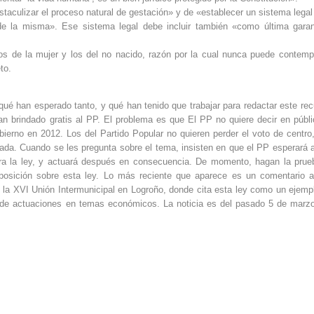
staculizar el proceso natural de gestación» y de «establecer un sistema legal
de la misma». Ese sistema legal debe incluir también «como última garan
hos de la mujer y los del no nacido, razón por la cual nunca puede contemp
to.
ué han esperado tanto, y qué han tenido que trabajar para redactar este rec
n brindado gratis al PP. El problema es que El PP no quiere decir en públi
bierno en 2012. Los del Partido Popular no quieren perder el voto de centro
lada. Cuando se les pregunta sobre el tema, insisten en que el PP esperará 
ntra la ley, y actuará después en consecuencia. De momento, hagan la prue
oposición sobre esta ley. Lo más reciente que aparece es un comentario 
 la XVI Unión Intermunicipal en Logroño, donde cita esta ley como un ejemp
os de actuaciones en temas económicos. La noticia es del pasado 5 de marz