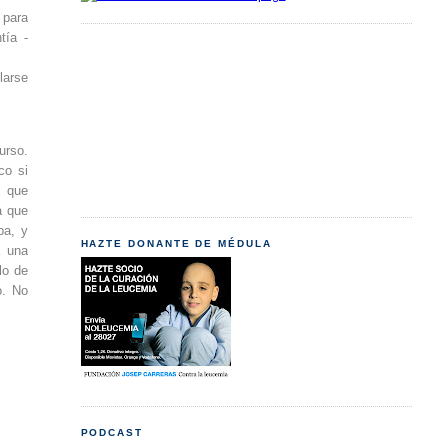
 para
tía -
larse
urso.
co si
, que
a que
ba, y
HAZTE DONANTE DE MÉDULA
a una
lo de
o. No
PODCAST