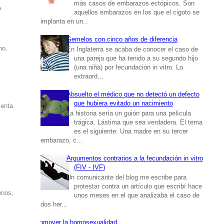
más casos de embarazos ectópicos. Son
o
aquellos embarazos en los que el cigoto se
implanta en un...
Gemelos con cinco años de diferencia
no.
En Inglaterra se acaba de conocer el caso de
una pareja que ha tenido a su segundo hijo
(una niña) por fecundación in vitro. Lo
extraord...
Absuelto el médico que no detectó un defecto
que hubiera evitado un nacimiento
senta
La historia sería un guión para una película
trágica. Lástima que sea verdadera. El tema
es el siguiente: Una madre en su tercer
embarazo, c...
Argumentos contrarios a la fecundación in vitro
(FIV - IVF)
Un comunicante del blog me escribe para
protestar contra un artículo que escribí hace
enos,
unos meses en el que analizaba el caso de
dos her...
Promover la homosexualidad