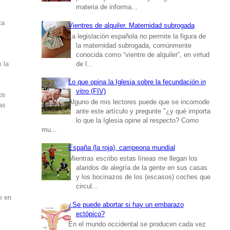
materia de informa...
ta
Vientres de alquiler. Maternidad subrogada
La legislación española no permite la figura de
la maternidad subrogada, comúnmente
conocida como “vientre de alquiler”, en virtud
de l...
 la
Lo que opina la Iglesia sobre la fecundación in
vitro (FIV)
os
Alguno de mis lectores puede que se incomode
as
ante este artículo y pregunte "¿y qué importa
lo que la Iglesia opine al respecto? Como
mu...
España (la roja), campeona mundial
Mientras escribo estas líneas me llegan los
alaridos de alegría de la gente en sus casas
y los bocinazos de los (escasos) coches que
circul...
e en
¿Se puede abortar si hay un embarazo
ectópico?
En el mundo occidental se producen cada vez