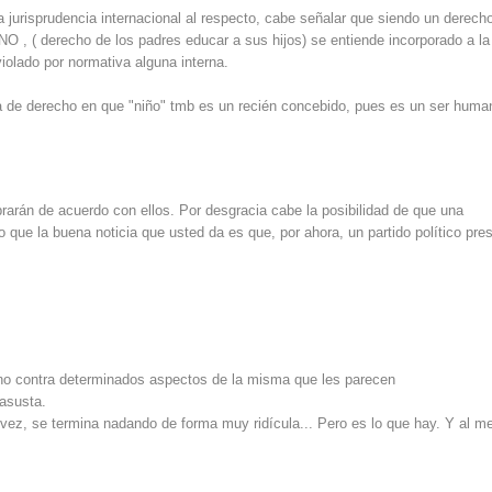
 jurisprudencia internacional al respecto, cabe señalar que siendo un derech
 , ( derecho de los padres educar a sus hijos) se entiende incorporado a la
iolado por normativa alguna interna.
ia de derecho en que "niño" tmb es un recién concebido, pues es un ser huma
brarán de acuerdo con ellos. Por desgracia cabe la posibilidad de que una
o que la buena noticia que usted da es que, por ahora, un partido político pre
sino contra determinados aspectos de la misma que les parecen
 asusta.
 vez, se termina nadando de forma muy ridícula... Pero es lo que hay. Y al m