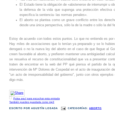
El Estado tiene la obligación de «abstenerse de interrumpir u ob
la defensa de la vida que suponga una protección efectiva 
especifica la sentencia- las normas penales».
El aborto se plantea como un grave conflicto entre los derec
desde una única perspectiva, sólo la de la madre o sólo la del fe
Estoy de acuerdo con todos estos puntos. Lo que no entiendo es por q
Hay miles de asociaciones que lo tenían ya preparado y se lo hubiera
derogará o no la nueva ley del aborto en el caso de que llegue al Go
creen favorable al aborto, y prefieren mantener una ambigüedad calcu
se resuelva el recurso de constitucionalidad que va a presentar co
traten de encontrar en la web del PP qué piensa el partido de la 
intervención de Mª Dolores de Cospedal en el acto de inauguración de
"un acto de irresponsabilidad del gobierno", junto con otros ejempl
digo más.
Pulsa aquí para escuchar esta entrada
También puedes guardarla como mp3
ESCRITO POR
AGUSTÍN LOSADA
CATEGORÍAS:
ABORTO