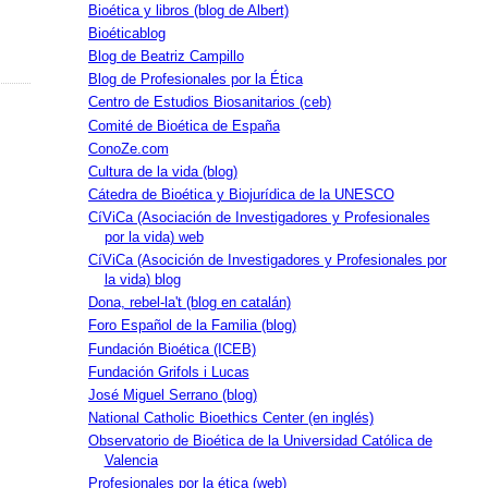
Bioética y libros (blog de Albert)
Bioéticablog
Blog de Beatriz Campillo
Blog de Profesionales por la Ética
Centro de Estudios Biosanitarios (ceb)
Comité de Bioética de España
ConoZe.com
Cultura de la vida (blog)
Cátedra de Bioética y Biojurídica de la UNESCO
CíViCa (Asociación de Investigadores y Profesionales
por la vida) web
CíViCa (Asocición de Investigadores y Profesionales por
la vida) blog
Dona, rebel-la't (blog en catalán)
Foro Español de la Familia (blog)
Fundación Bioética (ICEB)
Fundación Grifols i Lucas
José Miguel Serrano (blog)
National Catholic Bioethics Center (en inglés)
Observatorio de Bioética de la Universidad Católica de
Valencia
Profesionales por la ética (web)