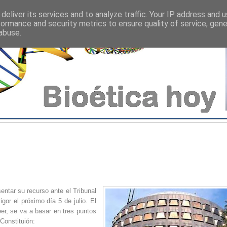
deliver its services and to analyze traffic. Your IP address and 
formance and security metrics to ensure quality of service, gen
abuse.
entar su recurso ante el Tribunal
gor el próximo día 5 de julio. El
eer, se va a basar en tres puntos
Constituión: