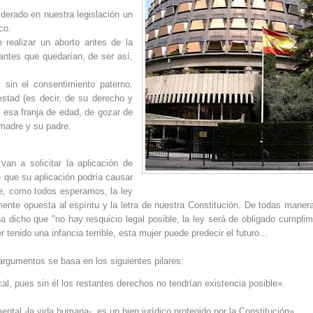
iderado en nuestra legislación un
co.
e realizar un aborto antes de la
ntes que quedarían, de ser así,
sin el consentimiento paterno,
testad (es decir, de su derecho y
en esa franja de edad, de gozar de
 madre y su padre.
an a solicitar la aplicación de
 que su aplicación podría causar
te, como todos esperamos, la ley
ente opuesta al espíritu y la letra de nuestra Constitución. De todas manera
a dicho que "no hay resquicio legal posible, la ley será de obligado cumplim
nido una infancia terrible, esta mujer puede predecir el futuro...
 argumentos se basa en los siguientes pilares:
al, pues sin él los restantes derechos no tendrían existencia posible».
ntal -la vida humana-, es un bien jurídico protegido por la Constitución».