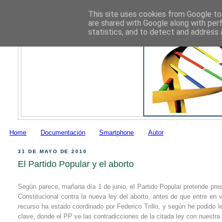
This site uses cookies from Google to 
are shared with Google along with per
statistics, and to detect and address 
Home
Documentación
Smartphone
Autor
31 DE MAYO DE 2010
El Partido Popular y el aborto
Según parece, mañana día 1 de junio, el Partido Popular pretende pres
Constitucional contra la nueva ley del aborto, antes de que entre en vi
recurso ha estado coordinado por Federico Trillo, y según he podido l
clave, donde el PP ve las contradicciones de la citada ley con nuestra 