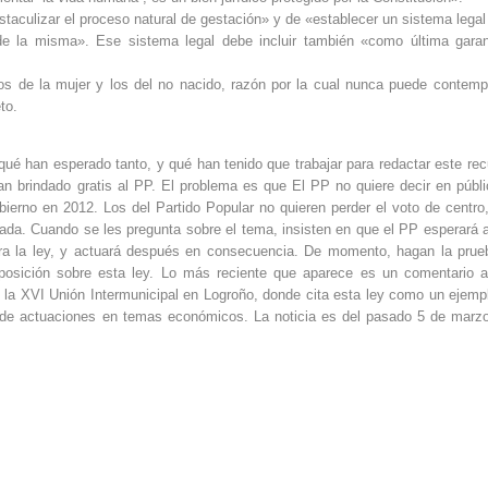
staculizar el proceso natural de gestación» y de «establecer un sistema legal
de la misma». Ese sistema legal debe incluir también «como última garan
hos de la mujer y los del no nacido, razón por la cual nunca puede contemp
to.
ué han esperado tanto, y qué han tenido que trabajar para redactar este rec
n brindado gratis al PP. El problema es que El PP no quiere decir en públi
bierno en 2012. Los del Partido Popular no quieren perder el voto de centro
lada. Cuando se les pregunta sobre el tema, insisten en que el PP esperará 
ntra la ley, y actuará después en consecuencia. De momento, hagan la prue
oposición sobre esta ley. Lo más reciente que aparece es un comentario 
 la XVI Unión Intermunicipal en Logroño, donde cita esta ley como un ejemp
os de actuaciones en temas económicos. La noticia es del pasado 5 de marz