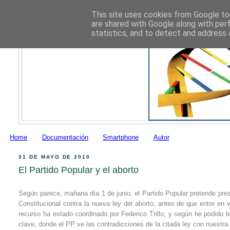
This site uses cookies from Google to 
are shared with Google along with per
statistics, and to detect and address 
Home
Documentación
Smartphone
Autor
31 DE MAYO DE 2010
El Partido Popular y el aborto
Según parece, mañana día 1 de junio, el Partido Popular pretende pres
Constitucional contra la nueva ley del aborto, antes de que entre en vi
recurso ha estado coordinado por Federico Trillo, y según he podido l
clave, donde el PP ve las contradicciones de la citada ley con nuestra 