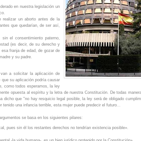
iderado en nuestra legislación un
co.
e realizar un aborto antes de la
ntes que quedarían, de ser así,
sin el consentimiento paterno,
testad (es decir, de su derecho y
en esa franja de edad, de gozar de
 madre y su padre.
an a solicitar la aplicación de
 que su aplicación podría causar
te, como todos esperamos, la ley
ente opuesta al espíritu y la letra de nuestra Constitución. De todas manera
a dicho que "no hay resquicio legal posible, la ley será de obligado cumplim
nido una infancia terrible, esta mujer puede predecir el futuro...
 argumentos se basa en los siguientes pilares:
al, pues sin él los restantes derechos no tendrían existencia posible».
ntal -la vida humana-, es un bien jurídico protegido por la Constitución».