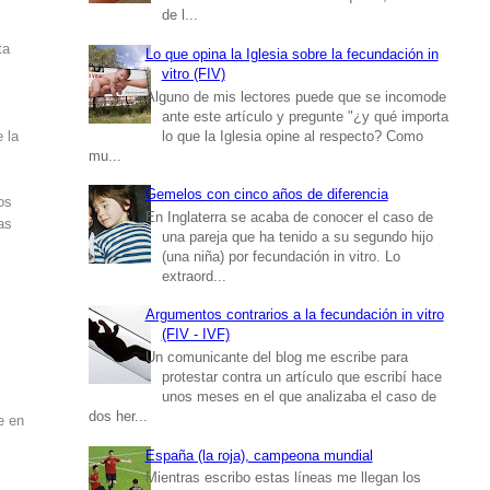
de l...
ta
Lo que opina la Iglesia sobre la fecundación in
vitro (FIV)
Alguno de mis lectores puede que se incomode
ante este artículo y pregunte "¿y qué importa
lo que la Iglesia opine al respecto? Como
 la
mu...
Gemelos con cinco años de diferencia
os
En Inglaterra se acaba de conocer el caso de
as
una pareja que ha tenido a su segundo hijo
(una niña) por fecundación in vitro. Lo
extraord...
Argumentos contrarios a la fecundación in vitro
(FIV - IVF)
Un comunicante del blog me escribe para
protestar contra un artículo que escribí hace
unos meses en el que analizaba el caso de
dos her...
e en
España (la roja), campeona mundial
Mientras escribo estas líneas me llegan los