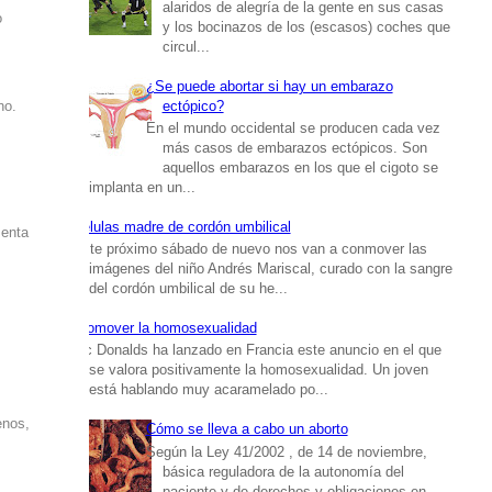
alaridos de alegría de la gente en sus casas
o
y los bocinazos de los (escasos) coches que
circul...
¿Se puede abortar si hay un embarazo
ectópico?
no.
En el mundo occidental se producen cada vez
más casos de embarazos ectópicos. Son
aquellos embarazos en los que el cigoto se
implanta en un...
Células madre de cordón umbilical
senta
Este próximo sábado de nuevo nos van a conmover las
imágenes del niño Andrés Mariscal, curado con la sangre
del cordón umbilical de su he...
Promover la homosexualidad
Mc Donalds ha lanzado en Francia este anuncio en el que
se valora positivamente la homosexualidad. Un joven
está hablando muy acaramelado po...
enos,
Cómo se lleva a cabo un aborto
Según la Ley 41/2002 , de 14 de noviembre,
básica reguladora de la autonomía del
paciente y de derechos y obligaciones en