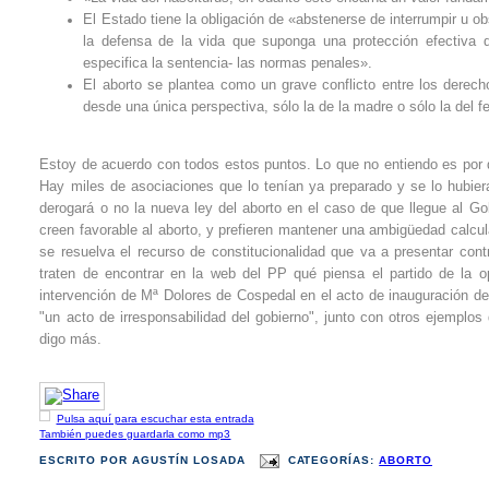
El Estado tiene la obligación de «abstenerse de interrumpir u ob
la defensa de la vida que suponga una protección efectiva 
especifica la sentencia- las normas penales».
El aborto se plantea como un grave conflicto entre los derec
desde una única perspectiva, sólo la de la madre o sólo la del fe
Estoy de acuerdo con todos estos puntos. Lo que no entiendo es por q
Hay miles de asociaciones que lo tenían ya preparado y se lo hubiera
derogará o no la nueva ley del aborto en el caso de que llegue al Go
creen favorable al aborto, y prefieren mantener una ambigüedad calcu
se resuelva el recurso de constitucionalidad que va a presentar co
traten de encontrar en la web del PP qué piensa el partido de la 
intervención de Mª Dolores de Cospedal en el acto de inauguración de
"un acto de irresponsabilidad del gobierno", junto con otros ejempl
digo más.
Pulsa aquí para escuchar esta entrada
También puedes guardarla como mp3
ESCRITO POR
AGUSTÍN LOSADA
CATEGORÍAS:
ABORTO