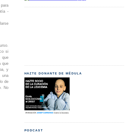
 para
tía -
larse
urso.
co si
, que
a que
ba, y
HAZTE DONANTE DE MÉDULA
a una
lo de
o. No
PODCAST