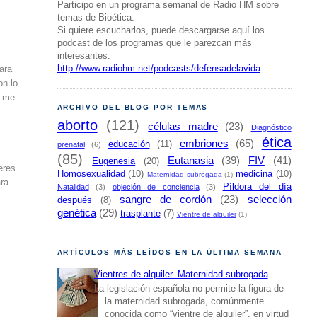
Participo en un programa semanal de Radio HM sobre
temas de Bioética.
Si quiere escucharlos, puede descargarse aquí los
podcast de los programas que le parezcan más
interesantes:
http://www.radiohm.net/podcasts/defensadelavida
ara
on lo
y me
ARCHIVO DEL BLOG POR TEMAS
aborto
(121)
células madre
(23)
Diagnóstico
ética
embriones
(65)
educación
(11)
prenatal
(6)
(85)
Eutanasia
(39)
FIV
(41)
Eugenesia
(20)
eres
Homosexualidad
(10)
medicina
(10)
Maternidad subrogada
(1)
ara
Píldora del día
Natalidad
(3)
objeción de conciencia
(3)
sangre de cordón
(23)
selección
después
(8)
genética
(29)
trasplante
(7)
Vientre de alquiler
(1)
ARTÍCULOS MÁS LEÍDOS EN LA ÚLTIMA SEMANA
Vientres de alquiler. Maternidad subrogada
La legislación española no permite la figura de
la maternidad subrogada, comúnmente
conocida como “vientre de alquiler”, en virtud