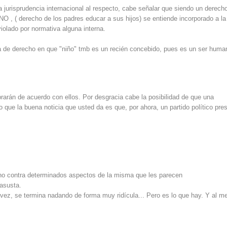
 jurisprudencia internacional al respecto, cabe señalar que siendo un derech
 , ( derecho de los padres educar a sus hijos) se entiende incorporado a la
iolado por normativa alguna interna.
ia de derecho en que "niño" tmb es un recién concebido, pues es un ser huma
brarán de acuerdo con ellos. Por desgracia cabe la posibilidad de que una
o que la buena noticia que usted da es que, por ahora, un partido político pre
sino contra determinados aspectos de la misma que les parecen
 asusta.
 vez, se termina nadando de forma muy ridícula... Pero es lo que hay. Y al m