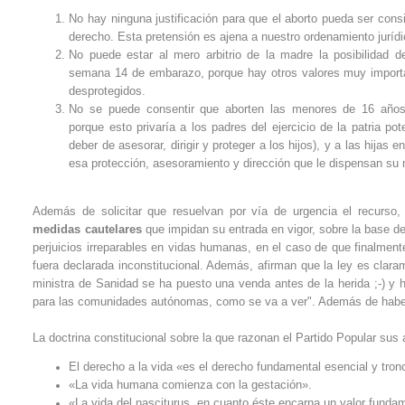
No hay ninguna justificación para que el aborto pueda ser cons
derecho. Esta pretensión es ajena a nuestro ordenamiento jurídi
No puede estar al mero arbitrio de la madre la posibilidad d
semana 14 de embarazo, porque hay otros valores muy importa
desprotegidos.
No se puede consentir que aborten las menores de 16 años 
porque esto privaría a los padres del ejercicio de la patria po
deber de asesorar, dirigir y proteger a los hijos), y a las hijas 
esa protección, asesoramiento y dirección que le dispensan su
Además de solicitar que resuelvan por vía de urgencia el recurso, v
medidas cautelares
que impidan su entrada en vigor, sobre la base de
perjuicios irreparables en vidas humanas, en el caso de que finalmen
fuera declarada inconstitucional. Además, afirman que la ley es claram
ministra de Sanidad se ha puesto una venda antes de la herida ;-) y h
para las comunidades autónomas, como se va a ver". Además de haber te
La doctrina constitucional sobre la que razonan el Partido Popular sus
El derecho a la vida «es el derecho fundamental esencial y tronc
«La vida humana comienza con la gestación».
«La vida del nasciturus, en cuanto éste encarna un valor fundame