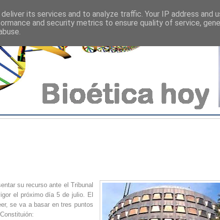
deliver its services and to analyze traffic. Your IP address and 
formance and security metrics to ensure quality of service, gen
abuse.
entar su recurso ante el Tribunal
gor el próximo día 5 de julio. El
eer, se va a basar en tres puntos
Constituión: