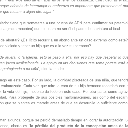
mi hija. Nos falló de entrada, no le tenemos confianza. Con nosotras el hos
Porque además de interrumpir el embarazo es importante que preserven el mat
 que recurrir a algún otro lugar
.”
iolador tiene que someterse a una prueba de ADN para confirmar su paternid
na gracia macabra) que resultara no ser él el padre de la criatura al final…
 de abortar? ¿Es lícito recurrir a un aborto ante un caso extremo como este
ido violada y tener un hijo que es a la vez su hermano?
 afuera, o la Iglesia, esto le pasó a ella, por eso hay que respetar lo que
an joven desilusionarla. La apoyo en las decisiones que toma porque está 
a protegiendo a mi niña
”, dice la madre.
uego en este caso. Por un lado, la dignidad pisoteada de una niña, que tendr
do embarazada. Cada vez que mire la cara de su hijo-hermano recordará con h
la vida del hijo, inocente de todo en este caso. Por otra parte, como agrav
idad. Para protegerle de sus posibles malformaciones, así como del escarn
ión que se plantea es matarle antes de que se desarrolle lo suficiente como
n algunos, porque se perdió demasiado tiempo en lograr la autorización jud
ando, aborto es “
la pérdida del producto de la concepción antes de l