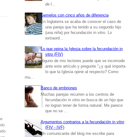
de l...
Gemelos con cinco años de diferencia
En Inglaterra se acaba de conocer el caso de
una pareja que ha tenido a su segundo hijo
(una niña) por fecundación in vitro. Lo
extraord...
Lo que opina la Iglesia sobre la fecundación in
vitro (FIV)
Alguno de mis lectores puede que se incomode
ante este artículo y pregunte "¿y qué importa
lo que la Iglesia opine al respecto? Como
mu...
Banco de embriones
Muchas parejas recurren a los centros de
fecundación in vitro en busca de un hijo que
no logran tener de forma natural. Me parece
que no se ...
de
Argumentos contrarios a la fecundación in vitro
odo.
(FIV - IVF)
ado.
Un comunicante del blog me escribe para