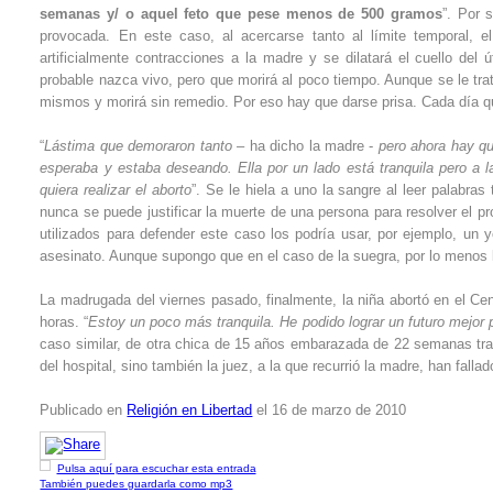
semanas y/ o aquel feto que pese menos de 500 gramos
”. Por 
provocada. En este caso, al acercarse tanto al límite temporal, e
artificialmente contracciones a la madre y se dilatará el cuello de
probable nazca vivo, pero que morirá al poco tiempo. Aunque se le tr
mismos y morirá sin remedio. Por eso hay que darse prisa. Cada día 
“
Lástima que demoraron tanto
– ha dicho la madre -
pero ahora hay que
esperaba y estaba deseando. Ella por un lado está tranquila pero a l
quiera realizar el aborto
”. Se le hiela a uno la sangre al leer palabra
nunca se puede justificar la muerte de una persona para resolver el
utilizados para defender este caso los podría usar, por ejemplo, un y
asesinato. Aunque supongo que en el caso de la suegra, por lo menos lo 
La madrugada del viernes pasado, finalmente, la niña abortó en el Cent
horas. “
Estoy un poco más tranquila. He podido lograr un futuro mejor p
caso similar, de otra chica de 15 años embarazada de 22 semanas tras
del hospital, sino también la juez, a la que recurrió la madre, han fal
Publicado en
Religión en Libertad
el 16 de marzo de 2010
Pulsa aquí para escuchar esta entrada
También puedes guardarla como mp3