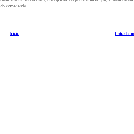
 este artículo en concreto, creo que expongo claramente que, a pesar de ser
nado cometiendo.
Inicio
Entrada an