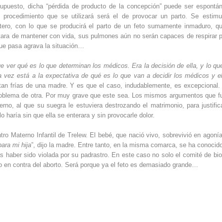
supuesto, dicha “pérdida de producto de la concepción” puede ser espontá
l procedimiento que se utilizará será el de provocar un parto. Se estimu
l útero, con lo que se producirá el parto de un feto sumamente inmaduro, q
atara de mantener con vida, sus pulmones aún no serán capaces de respirar p
que pasa agrava la situación…
 ver qué es lo que determinan los médicos. Era la decisión de ella, y lo que
a vez está a la expectativa de qué es lo que van a decidir los médicos y e
s tan frías de una madre. Y es que el caso, indudablemente, es excepcional.
 problema de otra. Por muy grave que este sea. Los mismos argumentos que f
erno, al que su suegra le estuviera destrozando el matrimonio, para justific
haría sin que ella se enterara y sin provocarle dolor.
ro Materno Infantil de Trelew. El bebé, que nació vivo, sobrevivió en agonía
ara mi hija
”, dijo la madre. Entre tanto, en la misma comarca, se ha conocido
 haber sido violada por su padrastro. En este caso no solo el comité de bio
lado en contra del aborto. Será porque ya el feto es demasiado grande…