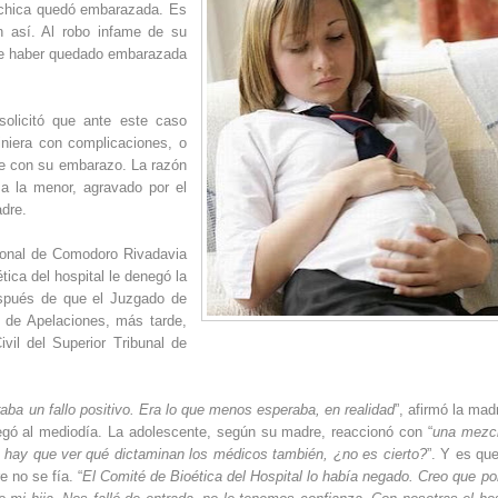
a chica quedó embarazada. Es
ón así. Al robo infame de su
d de haber quedado embarazada
solicitó que ante este caso
iniera con complicaciones, o
nte con su embarazo. La razón
a la menor, agravado por el
adre.
gional de Comodoro Rivadavia
ética del hospital le denegó la
Después de que el Juzgado de
 de Apelaciones, más tarde,
vil del Superior Tribunal de
ba un fallo positivo. Era lo que menos esperaba, en realidad
”, afirmó la mad
 llegó al mediodía. La adolescente, según su madre, reaccionó con “
una mezc
 hay que ver qué dictaminan los médicos también, ¿no es cierto?
”. Y es que
e no se fía. “
El Comité de Bioética del Hospital lo había negado. Creo que po