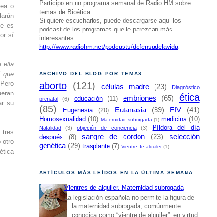
Participo en un programa semanal de Radio HM sobre
nea o
temas de Bioética.
larán
Si quiere escucharlos, puede descargarse aquí los
ue es
podcast de los programas que le parezcan más
or sí
interesantes:
http://www.radiohm.net/podcasts/defensadelavida
 ella
l que
ARCHIVO DEL BLOG POR TEMAS
 Pero
aborto
(121)
células madre
(23)
Diagnóstico
ueran
ética
embriones
(65)
educación
(11)
prenatal
(6)
ar su
(85)
Eutanasia
(39)
FIV
(41)
Eugenesia
(20)
Homosexualidad
(10)
medicina
(10)
Maternidad subrogada
(1)
Píldora del día
Natalidad
(3)
objeción de conciencia
(3)
 tres
sangre de cordón
(23)
selección
después
(8)
 otro
genética
(29)
trasplante
(7)
Vientre de alquiler
(1)
ética
ARTÍCULOS MÁS LEÍDOS EN LA ÚLTIMA SEMANA
Vientres de alquiler. Maternidad subrogada
La legislación española no permite la figura de
la maternidad subrogada, comúnmente
conocida como “vientre de alquiler”, en virtud