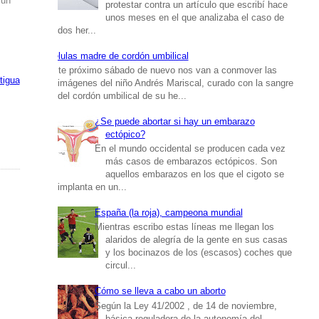
 un
protestar contra un artículo que escribí hace
unos meses en el que analizaba el caso de
dos her...
Células madre de cordón umbilical
Este próximo sábado de nuevo nos van a conmover las
tigua
imágenes del niño Andrés Mariscal, curado con la sangre
del cordón umbilical de su he...
¿Se puede abortar si hay un embarazo
ectópico?
En el mundo occidental se producen cada vez
más casos de embarazos ectópicos. Son
aquellos embarazos en los que el cigoto se
implanta en un...
España (la roja), campeona mundial
Mientras escribo estas líneas me llegan los
alaridos de alegría de la gente en sus casas
y los bocinazos de los (escasos) coches que
circul...
Cómo se lleva a cabo un aborto
Según la Ley 41/2002 , de 14 de noviembre,
básica reguladora de la autonomía del