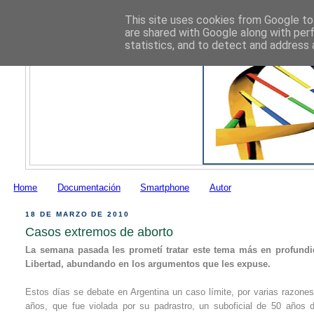
This site uses cookies from Google to 
are shared with Google along with per
statistics, and to detect and address 
Home
Documentación
Smartphone
Autor
18 DE MARZO DE 2010
Casos extremos de aborto
La semana pasada les prometí tratar este tema más en profundid
Libertad, abundando en los argumentos que les expuse.
Estos días se debate en Argentina un caso límite, por varias razones
años, que fue violada por su padrastro, un suboficial de 50 años 