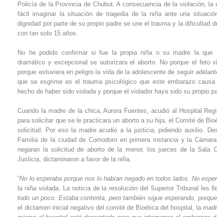
Policía de la Provincia de Chubut. A consecuencia de la violación, l
fácil imaginar la situación de tragedia de la niña ante una situaci
dignidad por parte de su propio padre se une el trauma y la dificulta
con tan solo 15 años.
No he podido confirmar si fue la propia niña o su madre la que 
dramático y excepcional se autorizara el aborto. No porque el feto v
porque estuviera en peligro la vida de la adolescente de seguir adela
que se esgrime es el trauma psicológico que este embarazo causa 
hecho de haber sido violada y porque el violador haya sido su propio p
Cuando la madre de la chica, Aurora Fuentes, acudió al Hospital Re
para solicitar que se le practicara un aborto a su hija, el Comité de Bio
solicitud. Por eso la madre acudió a la justicia, pidiendo auxilio. 
Familia de la ciudad de Comodoro en primera instancia y la Cámara
negaran la solicitud de aborto de la menor, los jueces de la Sala Ci
Justicia, dictaminaron a favor de la niña.
“
No lo esperaba porque nos lo habían negado en todos lados. No espera
la niña violada. La noticia de la resolución del Superior Tribunal les
todo un poco. Estaba contenta, pero también sigue esperando, porque
el dictamen inicial negativo del comité de Bioética del hospital, la madr