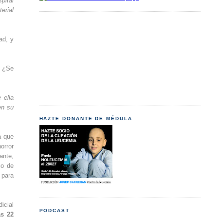
pital
erial
ad, y
? ¿Se
 ella
en su
HAZTE DONANTE DE MÉDULA
á que
orror
ante,
io de
 para
icial
PODCAST
as 22