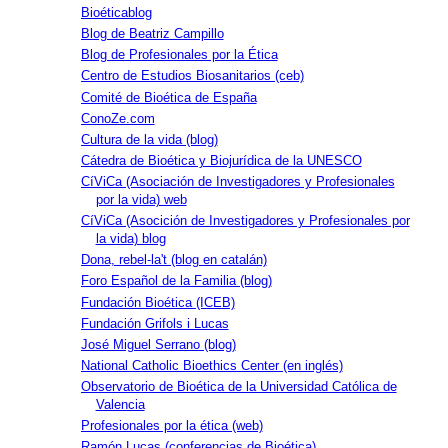
Bioéticablog
Blog de Beatriz Campillo
Blog de Profesionales por la Ética
Centro de Estudios Biosanitarios (ceb)
Comité de Bioética de España
ConoZe.com
Cultura de la vida (blog)
Cátedra de Bioética y Biojurídica de la UNESCO
CíViCa (Asociación de Investigadores y Profesionales
por la vida) web
CíViCa (Asocición de Investigadores y Profesionales por
la vida) blog
Dona, rebel-la't (blog en catalán)
Foro Español de la Familia (blog)
Fundación Bioética (ICEB)
Fundación Grifols i Lucas
José Miguel Serrano (blog)
National Catholic Bioethics Center (en inglés)
Observatorio de Bioética de la Universidad Católica de
Valencia
Profesionales por la ética (web)
Ramón Lucas (conferencias de Bioética)