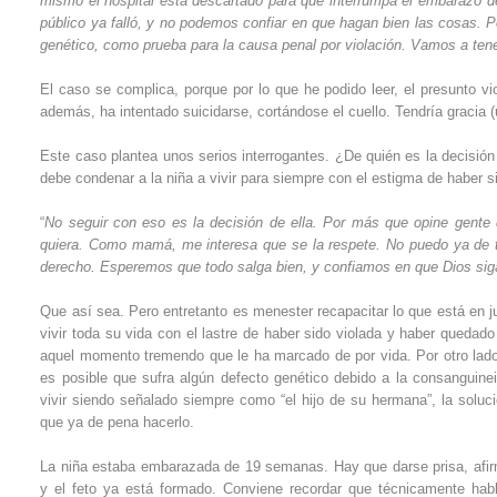
mismo el hospital está descartado para que interrumpa el embarazo de 
público ya falló, y no podemos confiar en que hagan bien las cosas. 
genético, como prueba para la causa penal por violación. Vamos a tener
El caso se complica, porque por lo que he podido leer, el presunto v
además, ha intentado suicidarse, cortándose el cuello. Tendría gracia (u
Este caso plantea unos serios interrogantes. ¿De quién es la decisión
debe condenar a la niña a vivir para siempre con el estigma de haber s
“
No seguir con eso es la decisión de ella. Por más que opine gente de
quiera. Como mamá, me interesa que se la respete. No puedo ya de t
derecho. Esperemos que todo salga bien, y confiamos en que Dios sig
Que así sea. Pero entretanto es menester recapacitar lo que está en j
vivir toda su vida con el lastre de haber sido violada y haber queda
aquel momento tremendo que le ha marcado de por vida. Por otro lado, 
es posible que sufra algún defecto genético debido a la consanguine
vivir siendo señalado siempre como “el hijo de su hermana”, la soluc
que ya de pena hacerlo.
La niña estaba embarazada de 19 semanas. Hay que darse prisa, afirma
y el feto ya está formado. Conviene recordar que técnicamente habl