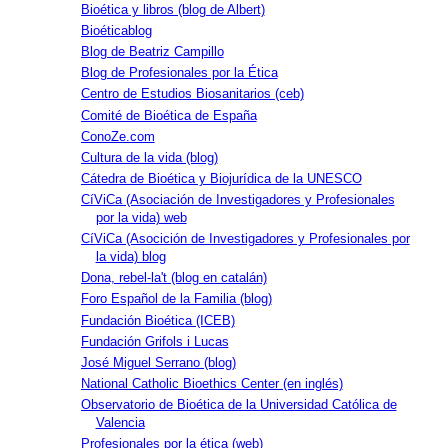
Bioética y libros (blog de Albert)
Bioéticablog
Blog de Beatriz Campillo
Blog de Profesionales por la Ética
Centro de Estudios Biosanitarios (ceb)
Comité de Bioética de España
ConoZe.com
Cultura de la vida (blog)
Cátedra de Bioética y Biojurídica de la UNESCO
CíViCa (Asociación de Investigadores y Profesionales
por la vida) web
CíViCa (Asocición de Investigadores y Profesionales por
la vida) blog
Dona, rebel-la't (blog en catalán)
Foro Español de la Familia (blog)
Fundación Bioética (ICEB)
Fundación Grifols i Lucas
José Miguel Serrano (blog)
National Catholic Bioethics Center (en inglés)
Observatorio de Bioética de la Universidad Católica de
Valencia
Profesionales por la ética (web)