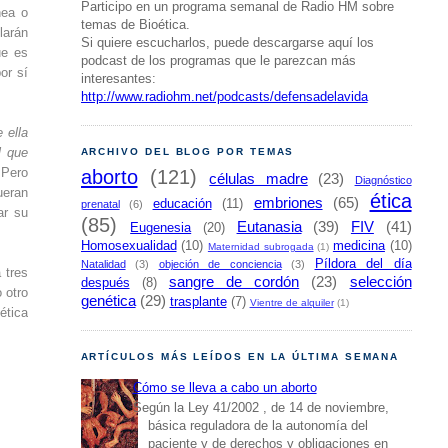
Participo en un programa semanal de Radio HM sobre
nea o
temas de Bioética.
larán
Si quiere escucharlos, puede descargarse aquí los
ue es
podcast de los programas que le parezcan más
or sí
interesantes:
http://www.radiohm.net/podcasts/defensadelavida
 ella
l que
ARCHIVO DEL BLOG POR TEMAS
 Pero
aborto
(121)
células madre
(23)
Diagnóstico
ueran
ética
embriones
(65)
educación
(11)
prenatal
(6)
ar su
(85)
Eutanasia
(39)
FIV
(41)
Eugenesia
(20)
Homosexualidad
(10)
medicina
(10)
Maternidad subrogada
(1)
Píldora del día
Natalidad
(3)
objeción de conciencia
(3)
 tres
sangre de cordón
(23)
selección
después
(8)
 otro
genética
(29)
trasplante
(7)
Vientre de alquiler
(1)
ética
ARTÍCULOS MÁS LEÍDOS EN LA ÚLTIMA SEMANA
Cómo se lleva a cabo un aborto
Según la Ley 41/2002 , de 14 de noviembre,
básica reguladora de la autonomía del
paciente y de derechos y obligaciones en