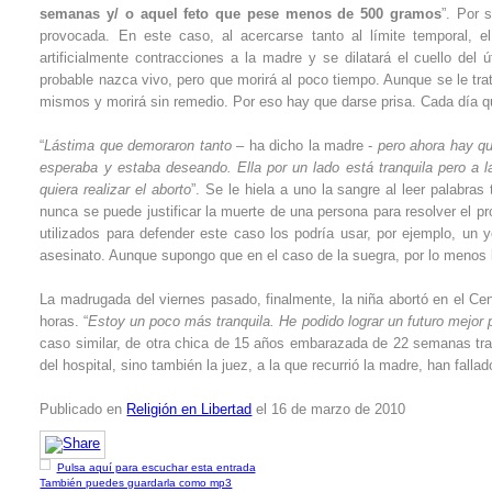
semanas y/ o aquel feto que pese menos de 500 gramos
”. Por 
provocada. En este caso, al acercarse tanto al límite temporal, e
artificialmente contracciones a la madre y se dilatará el cuello de
probable nazca vivo, pero que morirá al poco tiempo. Aunque se le tr
mismos y morirá sin remedio. Por eso hay que darse prisa. Cada día 
“
Lástima que demoraron tanto
– ha dicho la madre -
pero ahora hay que
esperaba y estaba deseando. Ella por un lado está tranquila pero a l
quiera realizar el aborto
”. Se le hiela a uno la sangre al leer palabra
nunca se puede justificar la muerte de una persona para resolver el
utilizados para defender este caso los podría usar, por ejemplo, un y
asesinato. Aunque supongo que en el caso de la suegra, por lo menos lo 
La madrugada del viernes pasado, finalmente, la niña abortó en el Cent
horas. “
Estoy un poco más tranquila. He podido lograr un futuro mejor p
caso similar, de otra chica de 15 años embarazada de 22 semanas tras
del hospital, sino también la juez, a la que recurrió la madre, han fal
Publicado en
Religión en Libertad
el 16 de marzo de 2010
Pulsa aquí para escuchar esta entrada
También puedes guardarla como mp3