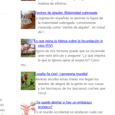
materia de informa...
Vientres de alquiler. Maternidad subrogada
La legislación española no permite la figura de
la maternidad subrogada, comúnmente
conocida como “vientre de alquiler”, en virtud
de l...
Lo que opina la Iglesia sobre la fecundación in
vitro (FIV)
Alguno de mis lectores puede que se incomode
ante este artículo y pregunte "¿y qué importa
lo que la Iglesia opine al respecto? Como
mu...
España (la roja), campeona mundial
Mientras escribo estas líneas me llegan los
alaridos de alegría de la gente en sus casas
y los bocinazos de los (escasos) coches que
circul...
de
¿Se puede abortar si hay un embarazo
odo.
ectópico?
ado.
En el mundo occidental se producen cada vez