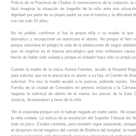
Policía de la Provincia de Chubut. A consecuencia de la violación, l
fácil imaginar la situación de tragedia de la niña ante una situaci
dignidad por parte de su propio padre se une el trauma y la dificulta
con tan solo 15 años.
No he podido confirmar si fue la propia niña o su madre la que 
dramático y excepcional se autorizara el aborto. No porque el feto v
porque estuviera en peligro la vida de la adolescente de seguir adela
que se esgrime es el trauma psicológico que este embarazo causa 
hecho de haber sido violada y porque el violador haya sido su propio p
Cuando la madre de la chica, Aurora Fuentes, acudió al Hospital Re
para solicitar que se le practicara un aborto a su hija, el Comité de Bio
solicitud. Por eso la madre acudió a la justicia, pidiendo auxilio. 
Familia de la ciudad de Comodoro en primera instancia y la Cámara
negaran la solicitud de aborto de la menor, los jueces de la Sala Ci
Justicia, dictaminaron a favor de la niña.
“
No lo esperaba porque nos lo habían negado en todos lados. No espera
la niña violada. La noticia de la resolución del Superior Tribunal les
todo un poco. Estaba contenta, pero también sigue esperando, porque
el dictamen inicial negativo del comité de Bioética del hospital, la madr