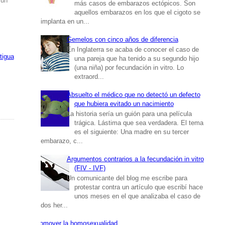
 un
más casos de embarazos ectópicos. Son
aquellos embarazos en los que el cigoto se
implanta en un...
Gemelos con cinco años de diferencia
En Inglaterra se acaba de conocer el caso de
tigua
una pareja que ha tenido a su segundo hijo
(una niña) por fecundación in vitro. Lo
extraord...
Absuelto el médico que no detectó un defecto
que hubiera evitado un nacimiento
La historia sería un guión para una película
trágica. Lástima que sea verdadera. El tema
es el siguiente: Una madre en su tercer
embarazo, c...
Argumentos contrarios a la fecundación in vitro
(FIV - IVF)
Un comunicante del blog me escribe para
protestar contra un artículo que escribí hace
unos meses en el que analizaba el caso de
dos her...
Promover la homosexualidad