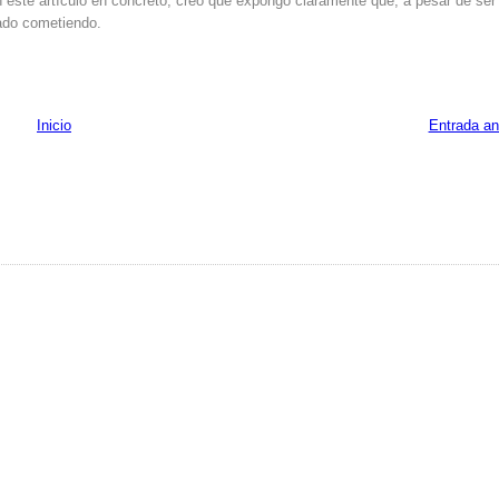
 este artículo en concreto, creo que expongo claramente que, a pesar de ser
nado cometiendo.
Inicio
Entrada an