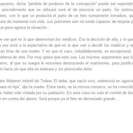
supuesto, dicha “pérdida de producto de la concepción” puede ser espontá
l procedimiento que se utilizará será el de provocar un parto. Se estimu
l útero, con lo que se producirá el parto de un feto sumamente inmaduro, q
atara de mantener con vida, sus pulmones aún no serán capaces de respirar p
que pasa agrava la situación…
 ver qué es lo que determinan los médicos. Era la decisión de ella, y lo que
a vez está a la expectativa de qué es lo que van a decidir los médicos y e
s tan frías de una madre. Y es que el caso, indudablemente, es excepcional.
 problema de otra. Por muy grave que este sea. Los mismos argumentos que f
erno, al que su suegra le estuviera destrozando el matrimonio, para justific
haría sin que ella se enterara y sin provocarle dolor.
ro Materno Infantil de Trelew. El bebé, que nació vivo, sobrevivió en agonía
ara mi hija
”, dijo la madre. Entre tanto, en la misma comarca, se ha conocido
 haber sido violada por su padrastro. En este caso no solo el comité de bio
lado en contra del aborto. Será porque ya el feto es demasiado grande…