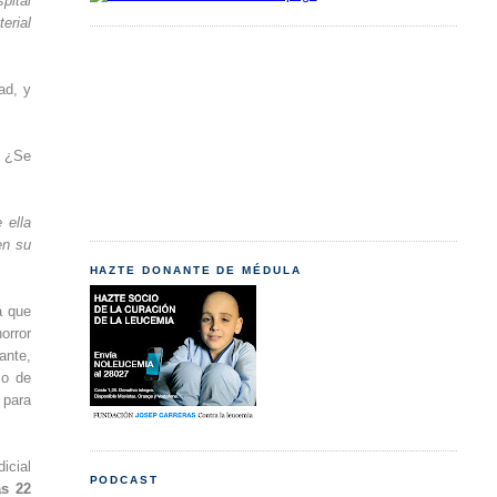
pital
erial
ad, y
? ¿Se
 ella
en su
HAZTE DONANTE DE MÉDULA
á que
orror
ante,
io de
 para
icial
PODCAST
as 22