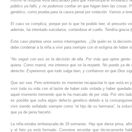
mismo el hospital está descartado para que interrumpa el embarazo de 
público ya falló, y no podemos confiar en que hagan bien las cosas. 
genético, como prueba para la causa penal por violación. Vamos a tener
El caso se complica, porque por lo que he podido leer, el presunto v
además, ha intentado suicidarse, cortándose el cuello. Tendría gracia (u
Este caso plantea unos serios interrogantes. ¿De quién es la decisión
debe condenar a la niña a vivir para siempre con el estigma de haber s
“
No seguir con eso es la decisión de ella. Por más que opine gente de
quiera. Como mamá, me interesa que se la respete. No puedo ya de t
derecho. Esperemos que todo salga bien, y confiamos en que Dios sig
Que así sea. Pero entretanto es menester recapacitar lo que está en j
vivir toda su vida con el lastre de haber sido violada y haber queda
aquel momento tremendo que le ha marcado de por vida. Por otro lado, 
es posible que sufra algún defecto genético debido a la consanguine
vivir siendo señalado siempre como “el hijo de su hermana”, la soluc
que ya de pena hacerlo.
La niña estaba embarazada de 19 semanas. Hay que darse prisa, afirma
y el feto ya está formado. Conviene recordar que técnicamente habl