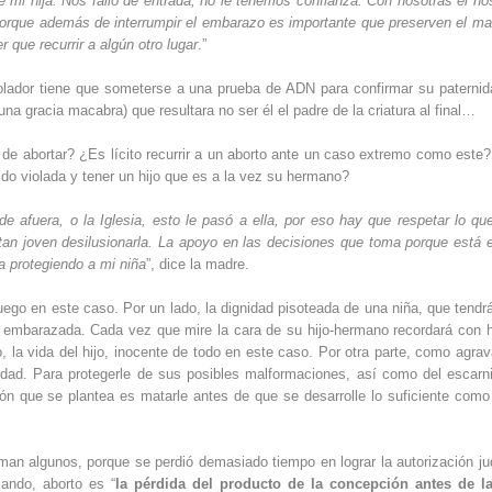
mi hija. Nos falló de entrada, no le tenemos confianza. Con nosotras el hos
Porque además de interrumpir el embarazo es importante que preserven el mat
 que recurrir a algún otro lugar
.”
iolador tiene que someterse a una prueba de ADN para confirmar su paternid
na gracia macabra) que resultara no ser él el padre de la criatura al final…
 de abortar? ¿Es lícito recurrir a un aborto ante un caso extremo como este
ido violada y tener un hijo que es a la vez su hermano?
 afuera, o la Iglesia, esto le pasó a ella, por eso hay que respetar lo que
an joven desilusionarla. La apoyo en las decisiones que toma porque está 
a protegiendo a mi niña
”, dice la madre.
uego en este caso. Por un lado, la dignidad pisoteada de una niña, que tendr
do embarazada. Cada vez que mire la cara de su hijo-hermano recordará con h
la vida del hijo, inocente de todo en este caso. Por otra parte, como agrav
idad. Para protegerle de sus posibles malformaciones, así como del escarn
ión que se plantea es matarle antes de que se desarrolle lo suficiente como
n algunos, porque se perdió demasiado tiempo en lograr la autorización jud
ando, aborto es “
la pérdida del producto de la concepción antes de l