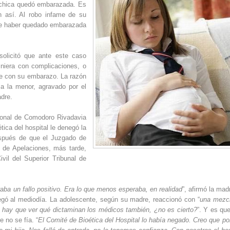
a chica quedó embarazada. Es
ón así. Al robo infame de su
d de haber quedado embarazada
solicitó que ante este caso
iniera con complicaciones, o
nte con su embarazo. La razón
a la menor, agravado por el
adre.
gional de Comodoro Rivadavia
ética del hospital le denegó la
Después de que el Juzgado de
 de Apelaciones, más tarde,
vil del Superior Tribunal de
ba un fallo positivo. Era lo que menos esperaba, en realidad
”, afirmó la mad
 llegó al mediodía. La adolescente, según su madre, reaccionó con “
una mezc
 hay que ver qué dictaminan los médicos también, ¿no es cierto?
”. Y es que
e no se fía. “
El Comité de Bioética del Hospital lo había negado. Creo que po