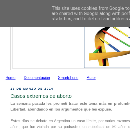
This site uses cookies from Google to 
are shared with Google along with per
statistics, and to detect and address 
Home
Documentación
Smartphone
Autor
18 DE MARZO DE 2010
Casos extremos de aborto
La semana pasada les prometí tratar este tema más en profundid
Libertad, abundando en los argumentos que les expuse.
Estos días se debate en Argentina un caso límite, por varias razones
años, que fue violada por su padrastro, un suboficial de 50 años 