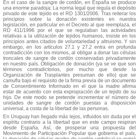
En el caso de la sangre de cordón, en España se produce
una enorme paradoja: La norma legal que regula el depósito
privado de este tejido es el RD 1301/2006. Tras reiterar los
principios sobre la donación existentes en nuestra
legislación, en particular en el Decreto al que reemplaza, el
RD 411/1996 por el que se regulaban las actividades
relativas a la utilización de tejidos humanos, insiste en los
principios antes citados de voluntariedad y altruismo. Y sin
embargo, en los artículos 27.1 y 27.2 entra en profunda
contradicción con los mismos, al obligar a donar las células
troncales de sangre de cordón conservadas privadamente
en nuestro país. Obligación de donación (ya se ve que son
términos contradictorios, por mucho que desde la
Organización de Trasplantes presuman de ello) que se
camufla bajo el requisito de la firma previa de un documento
de Consentimiento Informado en el que la madre afirma
estar de acuerdo con esta expropiación de un tejido de su
hijo. De este modo se pretende incrementar el número de
unidades de sangre de cordón puestas a disposición
universal, a costa de la libertad de las personas.
En Uruguay han llegado más lejos, influidos sin duda por el
espíritu contrario a la libertad que en este campo respiran
desde España. Así, de prosperar una propuesta del
Movimiento de Participación Popular que gobierna el país,
la donación de células madre de cordón umbilical se regirá