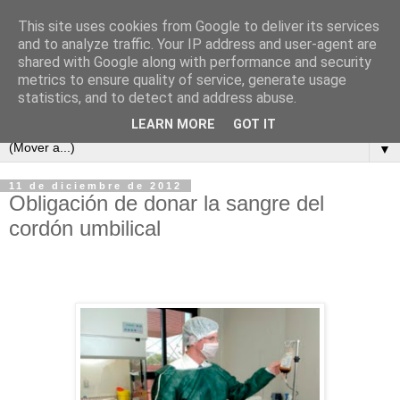
This site uses cookies from Google to deliver its services
and to analyze traffic. Your IP address and user-agent are
shared with Google along with performance and security
metrics to ensure quality of service, generate usage
statistics, and to detect and address abuse.
LEARN MORE
GOT IT
▼
11 de diciembre de 2012
Obligación de donar la sangre del
cordón umbilical