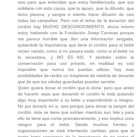
sino para que entendais que estoy familiarizada, que soy
solidaria con esta causa, que la apoyo, que la difundo, que
dono plasma, y sangre e intento hacer difusión de casi
todas las campañas. Pero con el tema de la donación del
cordón hay MUCHO DESCONOCIMIENTO, ahora mismo
estoy hablando con la Fundación Josep Carreras porque
me parece horrible que den una información sesgada,
quitandole la importancia que tiene el cordón para el bebé
recien nacido, como si no pasara nada, como si el bebé no
lo necesitara, y NO ES ASI. Y también sobre la
conservación para uso privado, en realidad es casi
imposible que nunca las puedas utilizar, hay mas
posibilidades de recibir un trasplante de médula de donante
que de que tus células guardadas puedan servirte.
Quien quiera donar el cordón que lo done, pero que antes
de hacerlo sepa que donando el cordón le está quitando
algo muy importante a su bebe y exponiéndolo a riesgos.
No por donarlo en si, sino porque para donar la sangre del
cordón, ésta se tiene que extraer mientras aun late y para
ello se tiene que cortar prematuramente, y eso implica unos
riesgos para el bebé. Desde muchos frentes y
organizaciones se está intentando cambiar, para que la
gente tome conciencia de la importancia de no cortar el