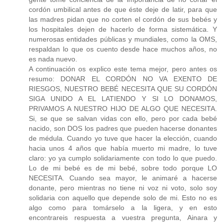
cordón umbilical antes de que éste deje de latir, para que
las madres pidan que no corten el cordón de sus bebés y
los hospitales dejen de hacerlo de forma sistemática. Y
numerosas entidades públicas y mundiales, como la OMS,
respaldan lo que os cuento desde hace muchos años, no
es nada nuevo.
A continuación os explico este tema mejor, pero antes os
resumo: DONAR EL CORDÓN NO VA EXENTO DE
RIESGOS, NUESTRO BEBÉ NECESITA QUE SU CORDÓN
SIGA UNIDO A EL LATIENDO Y SI LO DONAMOS,
PRIVAMOS A NUESTRO HIJO DE ALGO QUE NECESITA.
Si, se que se salvan vidas con ello, pero por cada bebé
nacido, son DOS los padres que pueden hacerse donantes
de médula. Cuando yo tuve que hacer la elección, cuando
hacia unos 4 años que había muerto mi madre, lo tuve
claro: yo ya cumplo solidariamente con todo lo que puedo.
Lo de mi bebé es de mi bebé, sobre todo porque LO
NECESITA. Cuando sea mayor, le animaré a hacerse
donante, pero mientras no tiene ni voz ni voto, solo soy
solidaria con aquello que depende solo de mi. Esto no es
algo como para tomárselo a la ligera, y en esto
encontrareis respuesta a vuestra pregunta, Ainara y