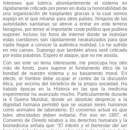
intereses que lubrica abundantemente el sistema es
rápidamente criticado por poner en duda la honorabilidad de
una organización de trasplantes gracias a la cual somos
espejo en el que mirarse para otros países. Ninguna de las
autoridades sanitarias se atreve a entrar en este terreno
farragoso, por temor al importante coste político que pudiera
suponer. Incluso los foros de internet donde se insinúan
estas cuestiones son rápidamente neutralizados para que
nadie llegue a conocer la auténtica realidad. Lo he sufrido
en mis carnes. Supongo que también ahora seré criticado
por estas palabras. Espero el ataque, que no me asusta.
Con ser este un tema interesante, me preocupa hoy otro
más de fondo, pues supone el fundamento ético de la
bondad de nuestro sistema y su basamento moral. En
efecto, el hombre debe ocupar el centro de la discusión
ética, por encima del beneficio de la propia sociedad. Ha
habido épocas en la Historia en las que la medicina
experimental ha avanzado mucho. Particularmente durante
la II Guerra Mundial, donde un absoluto desprecio a la
dignidad humana permitió que se usaran seres humanos
como animales de laboratorio. El consenso actual es que
tales atrocidades deben evitarse. Por eso en 1997, el
Convenio de Oviedo
relativo a los derechos humanos y la
biomedicina
señala que:
“
El interés y el bienestar del ser