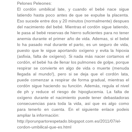
Pelones Peleones:
El cordón umbilical late, y cuando el bebé nace sigue
latiendo hasta poco antes de que se expulse la placenta.
Eso sucede entre dos y 20 minutos (normalmente) despues
del nacimiento del bebé. Mientras el cordón sigue latiendo,
le pasa al bebé reservas de hierro suficientes para no tener
anemia durante el primer año de vida. Ademas, si el bebé
lo ha pasado mal durante el parto, es un seguro de vida,
puesto que le sigue aportando oxígeno y evita la hipoxia
(asfixia, falta de oxígeno). Si nada más nacer cortamos el
cordón, el bebé ha de llenar los pulmones de golpe, porque
respirar se convierte en algo de vida o muerte (menuda
llegada al mundo!), pero si se deja que el cordón lata,
puede comenzar a respirar de forma gradual, mientras el
cordón sigue haciendo su función. Además, regula el nivel
de ph y reduce el riesgo de hipoglucemia. La falta de
oxígeno durante el nacimiento puede tener debastadoras
consecuencias para toda la vida, así que es algo como
para tenerlo en cuenta. En el siguiente enlace podeis
ampliar la información:
http://porunpartorespetado.blogspot.com.es/2011/07/el-
cordon-umbilical-que-es.html