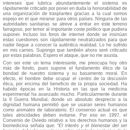
intereses que lubrica abundantemente el sistema es
rápidamente criticado por poner en duda la honorabilidad de
una organización de trasplantes gracias a la cual somos
espejo en el que mirarse para otros países. Ninguna de las
autoridades sanitarias se atreve a entrar en este terreno
farragoso, por temor al importante coste político que pudiera
suponer. Incluso los foros de internet donde se insinúan
estas cuestiones son rápidamente neutralizados para que
nadie llegue a conocer la auténtica realidad. Lo he sufrido
en mis carnes. Supongo que también ahora seré criticado
por estas palabras. Espero el ataque, que no me asusta.
Con ser este un tema interesante, me preocupa hoy otro
más de fondo, pues supone el fundamento ético de la
bondad de nuestro sistema y su basamento moral. En
efecto, el hombre debe ocupar el centro de la discusión
ética, por encima del beneficio de la propia sociedad. Ha
habido épocas en la Historia en las que la medicina
experimental ha avanzado mucho. Particularmente durante
la II Guerra Mundial, donde un absoluto desprecio a la
dignidad humana permitió que se usaran seres humanos
como animales de laboratorio. El consenso actual es que
tales atrocidades deben evitarse. Por eso en 1997, el
Convenio de Oviedo
relativo a los derechos humanos y la
biomedicina
señala que:
“
El interés y el bienestar del ser