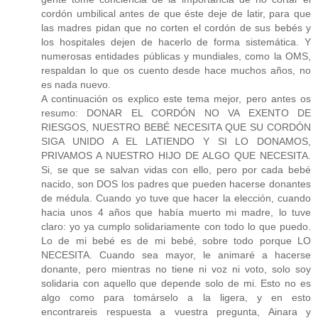
cordón umbilical antes de que éste deje de latir, para que
las madres pidan que no corten el cordón de sus bebés y
los hospitales dejen de hacerlo de forma sistemática. Y
numerosas entidades públicas y mundiales, como la OMS,
respaldan lo que os cuento desde hace muchos años, no
es nada nuevo.
A continuación os explico este tema mejor, pero antes os
resumo: DONAR EL CORDÓN NO VA EXENTO DE
RIESGOS, NUESTRO BEBÉ NECESITA QUE SU CORDÓN
SIGA UNIDO A EL LATIENDO Y SI LO DONAMOS,
PRIVAMOS A NUESTRO HIJO DE ALGO QUE NECESITA.
Si, se que se salvan vidas con ello, pero por cada bebé
nacido, son DOS los padres que pueden hacerse donantes
de médula. Cuando yo tuve que hacer la elección, cuando
hacia unos 4 años que había muerto mi madre, lo tuve
claro: yo ya cumplo solidariamente con todo lo que puedo.
Lo de mi bebé es de mi bebé, sobre todo porque LO
NECESITA. Cuando sea mayor, le animaré a hacerse
donante, pero mientras no tiene ni voz ni voto, solo soy
solidaria con aquello que depende solo de mi. Esto no es
algo como para tomárselo a la ligera, y en esto
encontrareis respuesta a vuestra pregunta, Ainara y