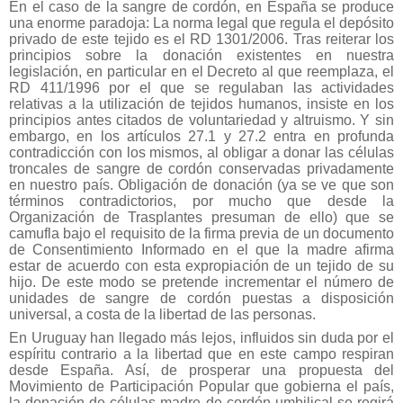
En el caso de la sangre de cordón, en España se produce
una enorme paradoja: La norma legal que regula el depósito
privado de este tejido es el RD 1301/2006. Tras reiterar los
principios sobre la donación existentes en nuestra
legislación, en particular en el Decreto al que reemplaza, el
RD 411/1996 por el que se regulaban las actividades
relativas a la utilización de tejidos humanos, insiste en los
principios antes citados de voluntariedad y altruismo. Y sin
embargo, en los artículos 27.1 y 27.2 entra en profunda
contradicción con los mismos, al obligar a donar las células
troncales de sangre de cordón conservadas privadamente
en nuestro país. Obligación de donación (ya se ve que son
términos contradictorios, por mucho que desde la
Organización de Trasplantes presuman de ello) que se
camufla bajo el requisito de la firma previa de un documento
de Consentimiento Informado en el que la madre afirma
estar de acuerdo con esta expropiación de un tejido de su
hijo. De este modo se pretende incrementar el número de
unidades de sangre de cordón puestas a disposición
universal, a costa de la libertad de las personas.
En Uruguay han llegado más lejos, influidos sin duda por el
espíritu contrario a la libertad que en este campo respiran
desde España. Así, de prosperar una propuesta del
Movimiento de Participación Popular que gobierna el país,
la donación de células madre de cordón umbilical se regirá