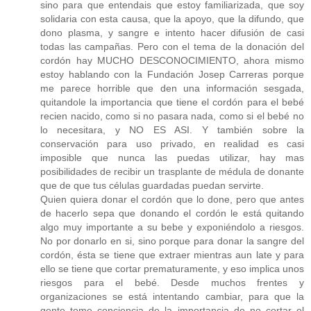
sino para que entendais que estoy familiarizada, que soy
solidaria con esta causa, que la apoyo, que la difundo, que
dono plasma, y sangre e intento hacer difusión de casi
todas las campañas. Pero con el tema de la donación del
cordón hay MUCHO DESCONOCIMIENTO, ahora mismo
estoy hablando con la Fundación Josep Carreras porque
me parece horrible que den una información sesgada,
quitandole la importancia que tiene el cordón para el bebé
recien nacido, como si no pasara nada, como si el bebé no
lo necesitara, y NO ES ASI. Y también sobre la
conservación para uso privado, en realidad es casi
imposible que nunca las puedas utilizar, hay mas
posibilidades de recibir un trasplante de médula de donante
que de que tus células guardadas puedan servirte.
Quien quiera donar el cordón que lo done, pero que antes
de hacerlo sepa que donando el cordón le está quitando
algo muy importante a su bebe y exponiéndolo a riesgos.
No por donarlo en si, sino porque para donar la sangre del
cordón, ésta se tiene que extraer mientras aun late y para
ello se tiene que cortar prematuramente, y eso implica unos
riesgos para el bebé. Desde muchos frentes y
organizaciones se está intentando cambiar, para que la
gente tome conciencia de la importancia de no cortar el