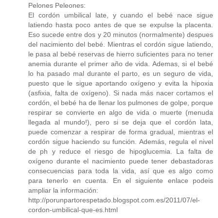
Pelones Peleones:
El cordón umbilical late, y cuando el bebé nace sigue
latiendo hasta poco antes de que se expulse la placenta.
Eso sucede entre dos y 20 minutos (normalmente) despues
del nacimiento del bebé. Mientras el cordón sigue latiendo,
le pasa al bebé reservas de hierro suficientes para no tener
anemia durante el primer año de vida. Ademas, si el bebé
lo ha pasado mal durante el parto, es un seguro de vida,
puesto que le sigue aportando oxígeno y evita la hipoxia
(asfixia, falta de oxígeno). Si nada más nacer cortamos el
cordón, el bebé ha de llenar los pulmones de golpe, porque
respirar se convierte en algo de vida o muerte (menuda
llegada al mundo!), pero si se deja que el cordón lata,
puede comenzar a respirar de forma gradual, mientras el
cordón sigue haciendo su función. Además, regula el nivel
de ph y reduce el riesgo de hipoglucemia. La falta de
oxígeno durante el nacimiento puede tener debastadoras
consecuencias para toda la vida, así que es algo como
para tenerlo en cuenta. En el siguiente enlace podeis
ampliar la información:
http://porunpartorespetado.blogspot.com.es/2011/07/el-
cordon-umbilical-que-es.html