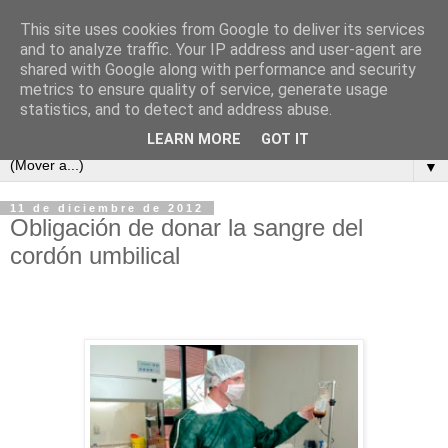
This site uses cookies from Google to deliver its services
and to analyze traffic. Your IP address and user-agent are
shared with Google along with performance and security
metrics to ensure quality of service, generate usage
statistics, and to detect and address abuse.
LEARN MORE
GOT IT
▼
11 de diciembre de 2012
Obligación de donar la sangre del
cordón umbilical