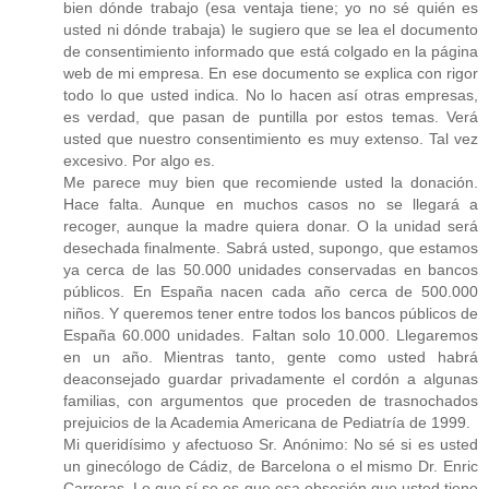
bien dónde trabajo (esa ventaja tiene; yo no sé quién es
usted ni dónde trabaja) le sugiero que se lea el documento
de consentimiento informado que está colgado en la página
web de mi empresa. En ese documento se explica con rigor
todo lo que usted indica. No lo hacen así otras empresas,
es verdad, que pasan de puntilla por estos temas. Verá
usted que nuestro consentimiento es muy extenso. Tal vez
excesivo. Por algo es.
Me parece muy bien que recomiende usted la donación.
Hace falta. Aunque en muchos casos no se llegará a
recoger, aunque la madre quiera donar. O la unidad será
desechada finalmente. Sabrá usted, supongo, que estamos
ya cerca de las 50.000 unidades conservadas en bancos
públicos. En España nacen cada año cerca de 500.000
niños. Y queremos tener entre todos los bancos públicos de
España 60.000 unidades. Faltan solo 10.000. Llegaremos
en un año. Mientras tanto, gente como usted habrá
deaconsejado guardar privadamente el cordón a algunas
familias, con argumentos que proceden de trasnochados
prejuicios de la Academia Americana de Pediatría de 1999.
Mi queridísimo y afectuoso Sr. Anónimo: No sé si es usted
un ginecólogo de Cádiz, de Barcelona o el mismo Dr. Enric
Carreras. Lo que sí se es que esa obsesión que usted tiene