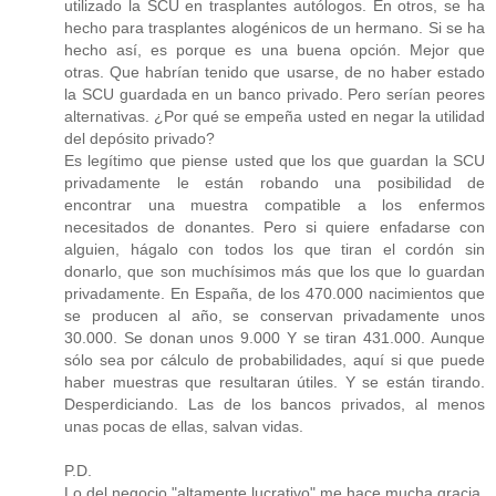
utilizado la SCU en trasplantes autólogos. En otros, se ha
hecho para trasplantes alogénicos de un hermano. Si se ha
hecho así, es porque es una buena opción. Mejor que
otras. Que habrían tenido que usarse, de no haber estado
la SCU guardada en un banco privado. Pero serían peores
alternativas. ¿Por qué se empeña usted en negar la utilidad
del depósito privado?
Es legítimo que piense usted que los que guardan la SCU
privadamente le están robando una posibilidad de
encontrar una muestra compatible a los enfermos
necesitados de donantes. Pero si quiere enfadarse con
alguien, hágalo con todos los que tiran el cordón sin
donarlo, que son muchísimos más que los que lo guardan
privadamente. En España, de los 470.000 nacimientos que
se producen al año, se conservan privadamente unos
30.000. Se donan unos 9.000 Y se tiran 431.000. Aunque
sólo sea por cálculo de probabilidades, aquí si que puede
haber muestras que resultaran útiles. Y se están tirando.
Desperdiciando. Las de los bancos privados, al menos
unas pocas de ellas, salvan vidas.
P.D.
Lo del negocio "altamente lucrativo" me hace mucha gracia.