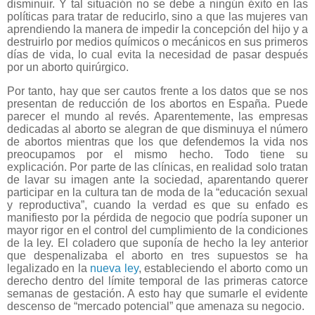
disminuir. Y tal situación no se debe a ningún éxito en las
políticas para tratar de reducirlo, sino a que las mujeres van
aprendiendo la manera de impedir la concepción del hijo y a
destruirlo por medios químicos o mecánicos en sus primeros
días de vida, lo cual evita la necesidad de pasar después
por un aborto quirúrgico.
Por tanto, hay que ser cautos frente a los datos que se nos
presentan de reducción de los abortos en España. Puede
parecer el mundo al revés. Aparentemente, las empresas
dedicadas al aborto se alegran de que disminuya el número
de abortos mientras que los que defendemos la vida nos
preocupamos por el mismo hecho. Todo tiene su
explicación. Por parte de las clínicas, en realidad solo tratan
de lavar su imagen ante la sociedad, aparentando querer
participar en la cultura tan de moda de la “educación sexual
y reproductiva”, cuando la verdad es que su enfado es
manifiesto por la pérdida de negocio que podría suponer un
mayor rigor en el control del cumplimiento de la condiciones
de la ley. El coladero que suponía de hecho la ley anterior
que despenalizaba el aborto en tres supuestos se ha
legalizado en la
nueva ley
, estableciendo el aborto como un
derecho dentro del límite temporal de las primeras catorce
semanas de gestación. A esto hay que sumarle el evidente
descenso de “mercado potencial” que amenaza su negocio.