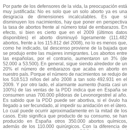
Por parte de los defensores de la vida, la preocupación está
muy justificada: No es solo que un solo aborto ya es una
desgracia de dimensiones incalculables. Es que si
disminuyen los nacimientos, hay que poner en perspectiva
la tasa de abortos frente al número total de embarazos. En
efecto, si bien es cierto que en el 2009 (últimos datos
disponibles) el aborto disminuyó ligeramente (111.482
abortos, frente a los 115.812 del 2008), no lo es menos que,
como he indicado, tal descenso proviene de la bajada que
se produjo entre las mujeres inmigrantes. Los abortos entre
las españolas, por el contrario, aumentaron un 3% (de
52.000 a 53.500). En general, sigue siendo alrededor de un
20% el número de embarazos que acaba en aborto en
nuestro país. Porque el número de nacimientos se redujo de
los 518.513 niños del año 2008 a tan solo 492.931 en el
2009. Y por otro lado, el alarmante aumento (hasta casi un
100%) de las ventas de la PDD indica que en España se
consumen unas 700.000 píldoras de Levonorgestrel al año.
Es sabido que la PDD puede ser abortiva, si el óvulo ha
llegado a ser fecundado, al impedir su anidación en el útero.
Lo cual puede ocurrir aproximadamente en la mitad de los
casos. Esto significa que producto de su consumo, se han
producido en España otros 350.000 abortos químicos,
además de los 110.000 quirúrgicos. Con la diferencia de