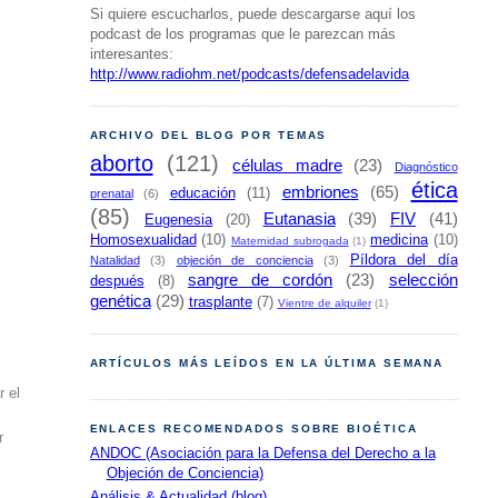
Si quiere escucharlos, puede descargarse aquí los
podcast de los programas que le parezcan más
interesantes:
http://www.radiohm.net/podcasts/defensadelavida
ARCHIVO DEL BLOG POR TEMAS
aborto
(121)
células madre
(23)
Diagnóstico
ética
embriones
(65)
educación
(11)
prenatal
(6)
(85)
Eutanasia
(39)
FIV
(41)
Eugenesia
(20)
Homosexualidad
(10)
medicina
(10)
Maternidad subrogada
(1)
Píldora del día
Natalidad
(3)
objeción de conciencia
(3)
sangre de cordón
(23)
selección
después
(8)
genética
(29)
trasplante
(7)
Vientre de alquiler
(1)
ARTÍCULOS MÁS LEÍDOS EN LA ÚLTIMA SEMANA
r el
ENLACES RECOMENDADOS SOBRE BIOÉTICA
r
ANDOC (Asociación para la Defensa del Derecho a la
Objeción de Conciencia)
Análisis & Actualidad (blog)