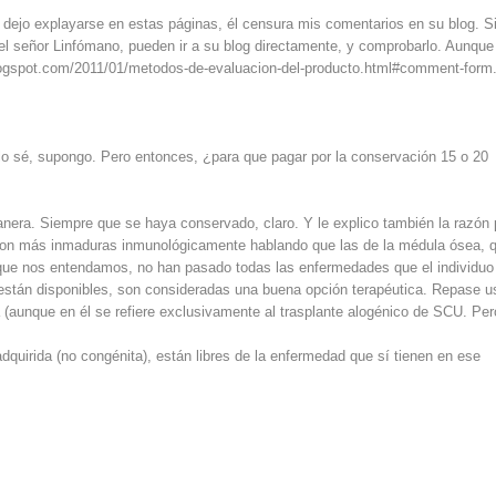
dejo explayarse en estas páginas, él censura mis comentarios en su blog. S
el señor Linfómano, pueden ir a su blog directamente, y comprobarlo. Aunque
.blogspot.com/2011/01/metodos-de-evaluacion-del-producto.html#comment-form
lo sé, supongo. Pero entonces, ¿para que pagar por la conservación 15 o 20
anera. Siempre que se haya conservado, claro. Y le explico también la razón 
son más inmaduras inmunológicamente hablando que las de la médula ósea, 
a que nos entendamos, no han pasado todas las enfermedades que el individuo
si están disponibles, son consideradas una buena opción terapéutica. Repase u
á (aunque en él se refiere exclusivamente al trasplante alogénico de SCU. Per
quirida (no congénita), están libres de la enfermedad que sí tienen en ese