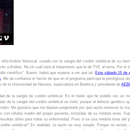
iño Andrés Mariscal, curado con la sangre del cordón umbilical de su her
o a Andrés. No sé cuál será el tratamiento que le de TVE al tema. Por el tra
llo científico". Bueno, habrá que esperar a ver qué tal.
Este sábado 15 de 
A
. Me da confianza el hecho de que en el programa participa la prestigiosa do
r de la Universidad de Navarra, especialista en Bioética y presidente de
AEB
idad de la sangre de cordón umbilical. En el trailer que he podido ver, un m
vado de la sangre del cordón umbilical es inútil, porque el defecto genético q
cordón. Me gustaría que me dejaran preguntarle por qué razón entonces la ma
an con células madre del propio paciente, extraídas de su médula ósea. Su
esultan útiles para tratar su enfermedad. Pues si se usa médula ósea del p
ordón umbilical? En realidad, la razón es muy simple: Porque no existe, 