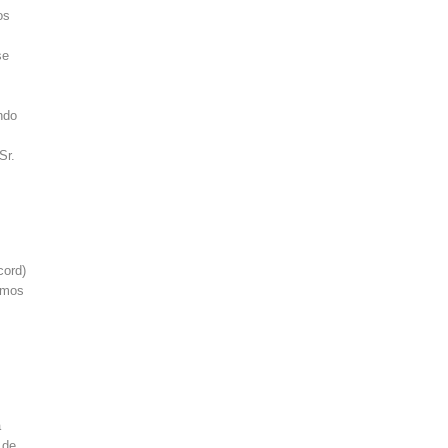
os
se
ndo
Sr.
cord)
timos
a
 de