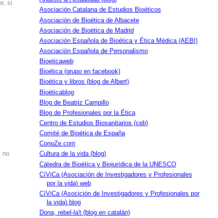
r, si
Asociación Catalana de Estudios Bioéticos
Asociación de Bioética de Albacete
Asociación de Bioética de Madrid
Asociación Española de Bioética y Ética Médica (AEBI)
Asociación Española de Personalismo
Bioeticaweb
Bioética (grupo en facebook)
Bioética y libros (blog de Albert)
Bioéticablog
Blog de Beatriz Campillo
Blog de Profesionales por la Ética
Centro de Estudios Biosanitarios (ceb)
Comité de Bioética de España
ConoZe.com
, no
Cultura de la vida (blog)
Cátedra de Bioética y Biojurídica de la UNESCO
CíViCa (Asociación de Investigadores y Profesionales
por la vida) web
CíViCa (Asocición de Investigadores y Profesionales por
la vida) blog
Dona, rebel-la't (blog en catalán)