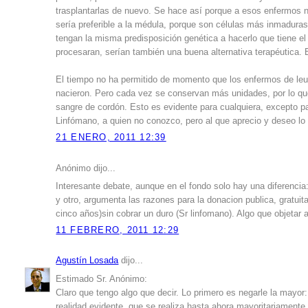
trasplantarlas de nuevo. Se hace así porque a esos enfermos n
sería preferible a la médula, porque son células más inmadur
tengan la misma predisposición genética a hacerlo que tiene el p
procesaran, serían también una buena alternativa terapéutica
El tiempo no ha permitido de momento que los enfermos de le
nacieron. Pero cada vez se conservan más unidades, por lo q
sangre de cordón. Esto es evidente para cualquiera, excepto pa
Linfómano, a quien no conozco, pero al que aprecio y deseo lo 
21 ENERO, 2011 12:39
Anónimo dijo...
Interesante debate, aunque en el fondo solo hay una diferenci
y otro, argumenta las razones para la donacion publica, gratui
cinco años)sin cobrar un duro (Sr linfomano). Algo que objetar 
11 FEBRERO, 2011 12:29
Agustín Losada
dijo...
Estimado Sr. Anónimo:
Claro que tengo algo que decir. Lo primero es negarle la mayor
realidad evidente, que se realiza hasta ahora mayoritariament