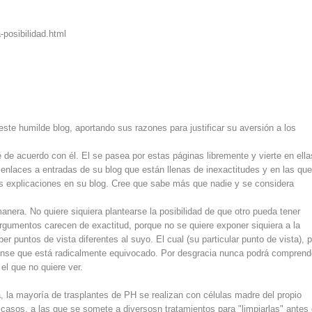
-posibilidad.html
ste humilde blog, aportando sus razones para justificar su aversión a los
 de acuerdo con él. El se pasea por estas páginas libremente y vierte en ella
a enlaces a entradas de su blog que están llenas de inexactitudes y en las qu
mis explicaciones en su blog. Cree que sabe más que nadie y se considera
nera. No quiere siquiera plantearse la posibilidad de que otro pueda tener
argumentos carecen de exactitud, porque no se quiere exponer siquiera a la
r puntos de vista diferentes al suyo. El cual (su particular punto de vista), 
iense que está radicalmente equivocado. Por desgracia nunca podrá comprend
el que no quiere ver.
a, la mayoría de trasplantes de PH se realizan con células madre del propio
casos, a las que se somete a diversosn tratamientos para "limpiarlas" antes