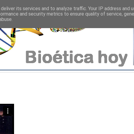
deliver its services and to analyze traffic. Your IP address and 
formance and security metrics to ensure quality of service, gen
abuse.