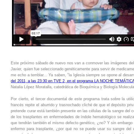
Este próximo sábado de nuevo nos van a conmover las imágenes del n
Javier, quien fue seleccionado genéticamente para servir de medicament
me echo a temblar... Ya saben, "la Iglesia siempre se opone al desarro
del 2011, a las 23:30 en TVE 2, en el programa LA NOCHE TEMÁTIC
Natalia López Moratalla, catedrática de Bioquímica y Biología Molecula
Por cierto, el tercer documental de este programa trata sobre la util
francés repite el aburrido y trasnochado cliché de que el depósito pri
pretende curar está también presente en las células de la sangre del 
de los trasplantes en enfermedades de índole hematológico se realiz
que tendrán también el mismo defecto genético, ¿no? Y sin embargo r
enfermo para trasplante, ¿por qué no se puede usar su sangre del c