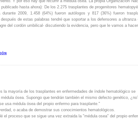
ento. Y por eso hay que recurrir a médula ósea. La propia Organización Nac
o publicado hasta ahora): De los 2.275 trasplantes de progenitores hematopyé
 durante 2009, 1.458 (64%) fueron autólogos y 817 (36%) fueron traspl
e después de estas palabras tendré que soportar a los defensores a ultranza 
gre del cordón umbilical- discutiendo la evidencia, pero que le vamos a hacer
DÓN
es la mayoría de los trasplantes en enfermedades de índole hematológico se
 su médula ósea. Supongo que tendrán también el mismo defecto genético, ¿no
 se usa médula ósea del propio enfermo para trasplante."
 verdad, o acaba de demostrar sus conocimientos hematológicos.
lé el proceso que se sigue una vez extraida la "médula osea" del propio enfe