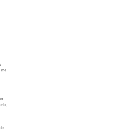
s
e me
por
erlo,
 de