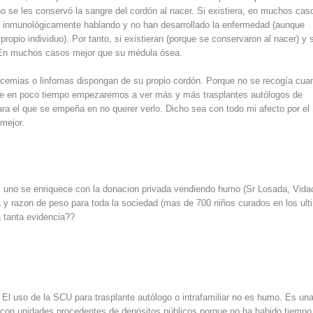
o se les conservó la sangre del cordón al nacer. Si existiera, en muchos cas
as inmunológicamente hablando y no han desarrollado la enfermedad (aunque
ropio individuo). Por tanto, si existieran (porque se conservaron al nacer) y 
. En muchos casos mejor que su médula ósea.
ucemias o linfomas dispongan de su propio cordón. Porque no se recogía cua
ue en poco tiempo empezaremos a ver más y más trasplantes autólogos de
ra el que se empeña en no querer verlo. Dicho sea con todo mi afecto por el 
mejor.
a: uno se enriquece con la donacion privada vendiendo humo (Sr Losada, Vida
ta y razon de peso para toda la sociedad (mas de 700 niños curados en los ul
a tanta evidencia??
: El uso de la SCU para trasplante autólogo o intrafamiliar no es humo. Es un
e con unidades procedentes de depósitos públicos porque no ha habido tiempo