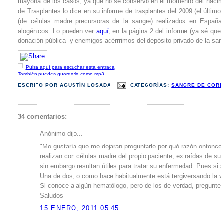
mayoría de los casos, ya que no se conservó en el momento del nacimi
de Trasplantes lo dice en su informe de trasplantes del 2009 (el últim
(de células madre precursoras de la sangre) realizados en España
alogénicos. Lo pueden ver
aquí
, en la página 2 del informe (ya sé qu
donación pública -y enemigos acérrrimos del depósito privado de la san
Pulsa aquí para escuchar esta entrada
También puedes guardarla como mp3
ESCRITO POR
AGUSTÍN LOSADA
CATEGORÍAS:
SANGRE DE COR
34 comentarios:
Anónimo dijo...
"Me gustaría que me dejaran preguntarle por qué razón entonc
realizan con células madre del propio paciente, extraídas de
sin embargo resultan útiles para tratar su enfermedad. Pues si
Una de dos, o como hace habitualmente está tergiversando la
Si conoce a algún hematólogo, pero de los de verdad, pregunte
Saludos
15 ENERO, 2011 05:45