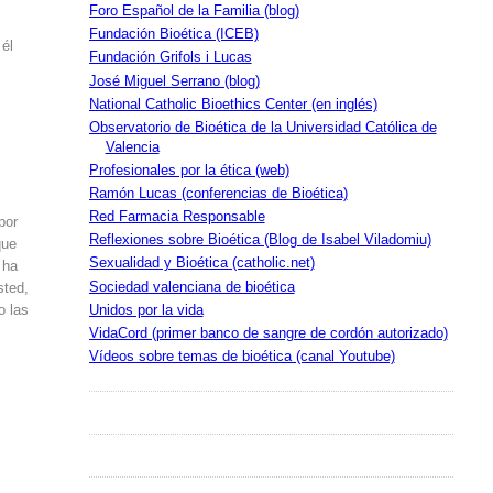
Foro Español de la Familia (blog)
i
Fundación Bioética (ICEB)
 él
Fundación Grifols i Lucas
.
José Miguel Serrano (blog)
National Catholic Bioethics Center (en inglés)
Observatorio de Bioética de la Universidad Católica de
Valencia
Profesionales por la ética (web)
Ramón Lucas (conferencias de Bioética)
Red Farmacia Responsable
por
Reflexiones sobre Bioética (Blog de Isabel Viladomiu)
que
Sexualidad y Bioética (catholic.net)
 ha
Sociedad valenciana de bioética
sted,
Unidos por la vida
o las
VidaCord (primer banco de sangre de cordón autorizado)
Vídeos sobre temas de bioética (canal Youtube)