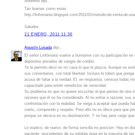
Anónimo dijo...
Tan buenas como estas:
http://linfomania.blogspot.com/2011/01/metodo-de-venta-de-una
Saludos.
21 ENERO, 2011 11:30
Agustín Losada
dijo...
El señor Linfómano vuelve a honrarme con su participación en e
depósitos privados de sangre de cordón.
Yo le permito decir en mi casa lo que le plazca. Aunque no esté
sus comentarios, con total libertad. Incluso le tolero que pong
acusa de faltar a la verdad. El, en respuesta, censura todas 
capacitado para emitir veredictos de veracidad.
Su problema es que no quiere escuchar al que piense de otra ma
razones que él no ha considerado. Al no entrar a razonar, sus 
confrontación con la realidad. Se niega a aceptar que pueda habe
cierto, comprendo y respeto. Pero ello no es óbice para que p
porque se obceca en su obstinanción. Y no hay peor ciego que 
Le explico, de nuevo, de forma sencilla mi posición: Hoy en dí
paciente, procedentes de su médula ósea en la mayoría de los 