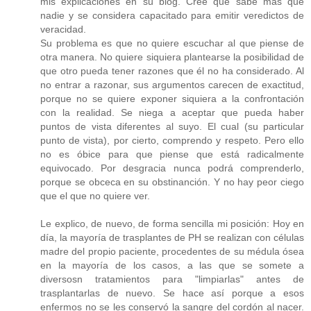
mis explicaciones en su blog. Cree que sabe más que
nadie y se considera capacitado para emitir veredictos de
veracidad.
Su problema es que no quiere escuchar al que piense de
otra manera. No quiere siquiera plantearse la posibilidad de
que otro pueda tener razones que él no ha considerado. Al
no entrar a razonar, sus argumentos carecen de exactitud,
porque no se quiere exponer siquiera a la confrontación
con la realidad. Se niega a aceptar que pueda haber
puntos de vista diferentes al suyo. El cual (su particular
punto de vista), por cierto, comprendo y respeto. Pero ello
no es óbice para que piense que está radicalmente
equivocado. Por desgracia nunca podrá comprenderlo,
porque se obceca en su obstinanción. Y no hay peor ciego
que el que no quiere ver.
Le explico, de nuevo, de forma sencilla mi posición: Hoy en
día, la mayoría de trasplantes de PH se realizan con células
madre del propio paciente, procedentes de su médula ósea
en la mayoría de los casos, a las que se somete a
diversosn tratamientos para "limpiarlas" antes de
trasplantarlas de nuevo. Se hace así porque a esos
enfermos no se les conservó la sangre del cordón al nacer.