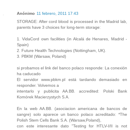
Anónimo
11 febrero, 2011 17:43
STORAGE: After cord blood is processed in the Madrid lab,
parents have 3 choices for long-term storage:
1. VidaCord own facilities (in Alcalá de Henares, Madrid -
Spain)
2. Future Health Technologies (Nottingham, UK).
3. PBKM (Warsaw, Poland)
si probamos el link del banco polaco responde: La conexión
ha caducado
El servidor www.pbkm.pl está tardando demasiado en
responder. Volvemos a
intentarlo y publicita AA.BB. accredited: Polski Bank
Komórek Macierzystych S.A.
En la web AA.BB. (asociacion americana de bancos de
sangre) solo aparece un banco polaco acreditado: *The
Polish Stem Cells Bank S.A. (Warsaw,Poland),
con este interesante dato "Testing for HTLV-I/II is not