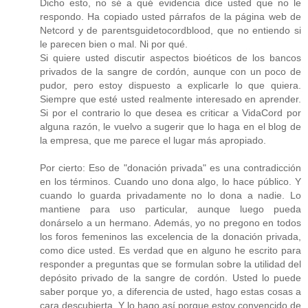
Dicho esto, no sé a qué evidencia dice usted que no le
respondo. Ha copiado usted párrafos de la página web de
Netcord y de parentsguidetocordblood, que no entiendo si
le parecen bien o mal. Ni por qué.
Si quiere usted discutir aspectos bioéticos de los bancos
privados de la sangre de cordón, aunque con un poco de
pudor, pero estoy dispuesto a explicarle lo que quiera.
Siempre que esté usted realmente interesado en aprender.
Si por el contrario lo que desea es criticar a VidaCord por
alguna razón, le vuelvo a sugerir que lo haga en el blog de
la empresa, que me parece el lugar más apropiado.
Por cierto: Eso de "donación privada" es una contradicción
en los términos. Cuando uno dona algo, lo hace público. Y
cuando lo guarda privadamente no lo dona a nadie. Lo
mantiene para uso particular, aunque luego pueda
donárselo a un hermano. Además, yo no pregono en todos
los foros femeninos las excelencia de la donación privada,
como dice usted. Es verdad que en alguno he escrito para
responder a preguntas que se formulan sobre la utilidad del
depósito privado de la sangre de cordón. Usted lo puede
saber porque yo, a diferencia de usted, hago estas cosas a
cara descubierta. Y lo hago así porque estoy convencido de