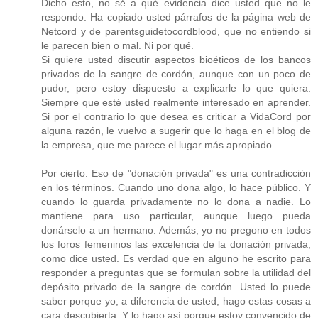
Dicho esto, no sé a qué evidencia dice usted que no le
respondo. Ha copiado usted párrafos de la página web de
Netcord y de parentsguidetocordblood, que no entiendo si
le parecen bien o mal. Ni por qué.
Si quiere usted discutir aspectos bioéticos de los bancos
privados de la sangre de cordón, aunque con un poco de
pudor, pero estoy dispuesto a explicarle lo que quiera.
Siempre que esté usted realmente interesado en aprender.
Si por el contrario lo que desea es criticar a VidaCord por
alguna razón, le vuelvo a sugerir que lo haga en el blog de
la empresa, que me parece el lugar más apropiado.
Por cierto: Eso de "donación privada" es una contradicción
en los términos. Cuando uno dona algo, lo hace público. Y
cuando lo guarda privadamente no lo dona a nadie. Lo
mantiene para uso particular, aunque luego pueda
donárselo a un hermano. Además, yo no pregono en todos
los foros femeninos las excelencia de la donación privada,
como dice usted. Es verdad que en alguno he escrito para
responder a preguntas que se formulan sobre la utilidad del
depósito privado de la sangre de cordón. Usted lo puede
saber porque yo, a diferencia de usted, hago estas cosas a
cara descubierta. Y lo hago así porque estoy convencido de