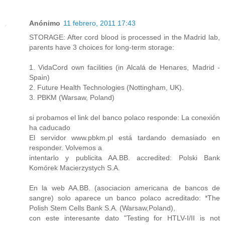
Anónimo
11 febrero, 2011 17:43
STORAGE: After cord blood is processed in the Madrid lab,
parents have 3 choices for long-term storage:
1. VidaCord own facilities (in Alcalá de Henares, Madrid -
Spain)
2. Future Health Technologies (Nottingham, UK).
3. PBKM (Warsaw, Poland)
si probamos el link del banco polaco responde: La conexión
ha caducado
El servidor www.pbkm.pl está tardando demasiado en
responder. Volvemos a
intentarlo y publicita AA.BB. accredited: Polski Bank
Komórek Macierzystych S.A.
En la web AA.BB. (asociacion americana de bancos de
sangre) solo aparece un banco polaco acreditado: *The
Polish Stem Cells Bank S.A. (Warsaw,Poland),
con este interesante dato "Testing for HTLV-I/II is not