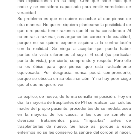
mis explicaciones en su blog. Cree que sabe más que
nadie y se considera capacitado para emitir veredictos de
veracidad.
Su problema es que no quiere escuchar al que piense de
otra manera. No quiere siquiera plantearse la posibilidad de
que otro pueda tener razones que él no ha considerado. Al
no entrar a razonar, sus argumentos carecen de exactitud,
porque no se quiere exponer siquiera a la confrontación
con la realidad. Se niega a aceptar que pueda haber
puntos de vista diferentes al suyo. El cual (su particular
punto de vista), por cierto, comprendo y respeto. Pero ello
no es óbice para que piense que está radicalmente
equivocado. Por desgracia nunca podrá comprenderlo,
porque se obceca en su obstinanción. Y no hay peor ciego
que el que no quiere ver.
Le explico, de nuevo, de forma sencilla mi posición: Hoy en
día, la mayoría de trasplantes de PH se realizan con células
madre del propio paciente, procedentes de su médula ósea
en la mayoría de los casos, a las que se somete a
diversosn tratamientos para "limpiarlas" antes de
trasplantarlas de nuevo. Se hace así porque a esos
enfermos no se les conservó la sangre del cordón al nacer.