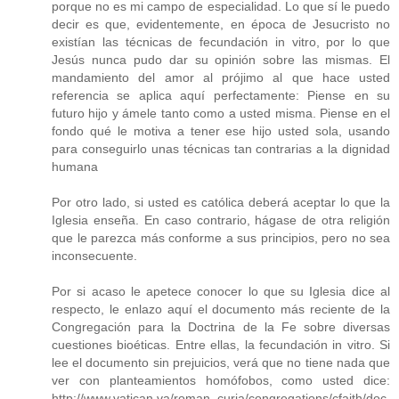
porque no es mi campo de especialidad. Lo que sí le puedo
decir es que, evidentemente, en época de Jesucristo no
existían las técnicas de fecundación in vitro, por lo que
Jesús nunca pudo dar su opinión sobre las mismas. El
mandamiento del amor al prójimo al que hace usted
referencia se aplica aquí perfectamente: Piense en su
futuro hijo y ámele tanto como a usted misma. Piense en el
fondo qué le motiva a tener ese hijo usted sola, usando
para conseguirlo unas técnicas tan contrarias a la dignidad
humana
Por otro lado, si usted es católica deberá aceptar lo que la
Iglesia enseña. En caso contrario, hágase de otra religión
que le parezca más conforme a sus principios, pero no sea
inconsecuente.
Por si acaso le apetece conocer lo que su Iglesia dice al
respecto, le enlazo aquí el documento más reciente de la
Congregación para la Doctrina de la Fe sobre diversas
cuestiones bioéticas. Entre ellas, la fecundación in vitro. Si
lee el documento sin prejuicios, verá que no tiene nada que
ver con planteamientos homófobos, como usted dice:
http://www.vatican.va/roman_curia/congregations/cfaith/doc