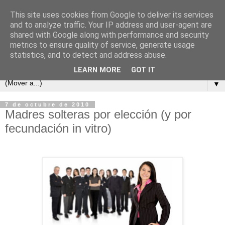
This site uses cookies from Google to deliver its services
and to analyze traffic. Your IP address and user-agent are
shared with Google along with performance and security
metrics to ensure quality of service, generate usage
statistics, and to detect and address abuse.
LEARN MORE
GOT IT
▼
7 de octubre de 2010
Madres solteras por elección (y por
fecundación in vitro)