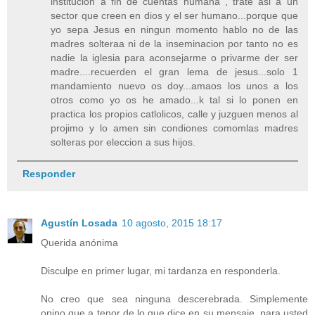
institucion a fin de cuentas humana , trate asi a un
sector que creen en dios y el ser humano...porque que
yo sepa Jesus en ningun momento hablo no de las
madres solteraa ni de la inseminacion por tanto no es
nadie la iglesia para aconsejarme o privarme der ser
madre....recuerden el gran lema de jesus...solo 1
mandamiento nuevo os doy...amaos los unos a los
otros como yo os he amado...k tal si lo ponen en
practica los propios catlolicos, calle y juzguen menos al
projimo y lo amen sin condiones comomlas madres
solteras por eleccion a sus hijos.
Responder
Agustín Losada
10 agosto, 2015 18:17
Querida anónima
Disculpe en primer lugar, mi tardanza en responderla.
No creo que sea ninguna descerebrada. Simplemente
opino que a tenor de lo que dice en su mensaje, para usted