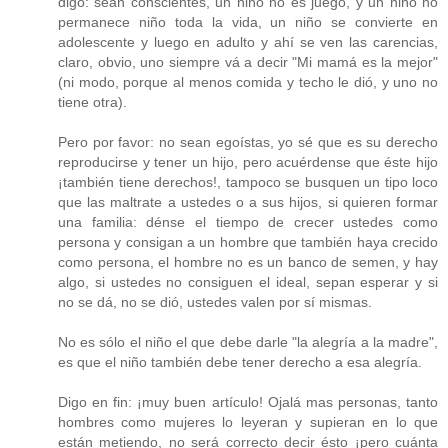
digo: sean conscientes, un niño no es juego, y un niño no
permanece niño toda la vida, un niño se convierte en
adolescente y luego en adulto y ahí se ven las carencias,
claro, obvio, uno siempre vá a decir "Mi mamá es la mejor"
(ni modo, porque al menos comida y techo le dió, y uno no
tiene otra).
Pero por favor: no sean egoístas, yo sé que es su derecho
reproducirse y tener un hijo, pero acuérdense que éste hijo
¡también tiene derechos!, tampoco se busquen un tipo loco
que las maltrate a ustedes o a sus hijos, si quieren formar
una familia: dénse el tiempo de crecer ustedes como
persona y consigan a un hombre que también haya crecido
como persona, el hombre no es un banco de semen, y hay
algo, si ustedes no consiguen el ideal, sepan esperar y si
no se dá, no se dió, ustedes valen por sí mismas.
No es sólo el niño el que debe darle "la alegría a la madre",
es que el niño también debe tener derecho a esa alegría.
Digo en fin: ¡muy buen artículo! Ojalá mas personas, tanto
hombres como mujeres lo leyeran y supieran en lo que
están metiendo, no será correcto decir ésto ¡pero cuánta