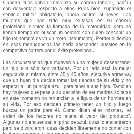
Cuando ellos daban comienzo su carrera laboral, partían
con desventaja respecto a ellas. Pues bien, suprimido el
servicio militar obligatorio, ahora ocurre al revés. Las
mujeres que han sido muy exitosas en su carrera
profesional sienten la llamada de la maternidad, pero no
tienen tiempo de buscar un hombre con quien concebir un
hijo (el hombre es ya un mero instrumento). Perder el tiempo
en esas menudencias las haría descender puestos en la
competitiva carrera por el éxito profesional.
Las circunstancias que mueven a una mujer a desear tener
un hijo ella sóla son variadas. Por un lado está la mujer
segura de sí misma, entre 35 y 45 años, ejecutiva agresiva,
que un buen día decide tomar las riendas de su vida y no
esperar a “un príncipe azul” para tener a sus hijos. También
hay mujeres que pese a su decisión de ser madres solteras
en este momento no renuncian a la figura de un hombre en
su vida. Por eso deciden primero tener un hijo y luego
buscar un padre para él. Como dicen ellas mismas, “el
orden de los factores no altera el valor del producto”.
Algunas no encuentran al príncipe azul, otras lo encontraron
pero se divorciaron, otras deciden libremente no contar con