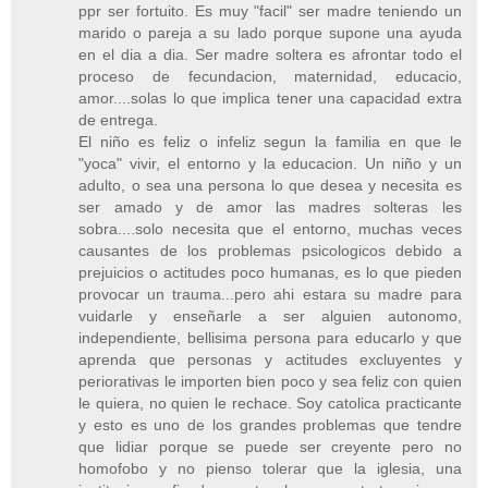
ppr ser fortuito. Es muy "facil" ser madre teniendo un
marido o pareja a su lado porque supone una ayuda
en el dia a dia. Ser madre soltera es afrontar todo el
proceso de fecundacion, maternidad, educacio,
amor....solas lo que implica tener una capacidad extra
de entrega.
El niño es feliz o infeliz segun la familia en que le
"yoca" vivir, el entorno y la educacion. Un niño y un
adulto, o sea una persona lo que desea y necesita es
ser amado y de amor las madres solteras les
sobra....solo necesita que el entorno, muchas veces
causantes de los problemas psicologicos debido a
prejuicios o actitudes poco humanas, es lo que pieden
provocar un trauma...pero ahi estara su madre para
vuidarle y enseñarle a ser alguien autonomo,
independiente, bellisima persona para educarlo y que
aprenda que personas y actitudes excluyentes y
periorativas le importen bien poco y sea feliz con quien
le quiera, no quien le rechace. Soy catolica practicante
y esto es uno de los grandes problemas que tendre
que lidiar porque se puede ser creyente pero no
homofobo y no pienso tolerar que la iglesia, una