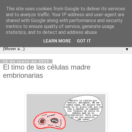
This site uses cookies from Google to deliver its services
and to analyze traffic. Your IP address and user-agent are
shared with Google along with performance and security
metrics to ensure quality of service, generate usage
statistics, and to detect and address abuse.
LEARN MORE
GOT IT
▼
15 de junio de 2010
El timo de las células madre
embrionarias