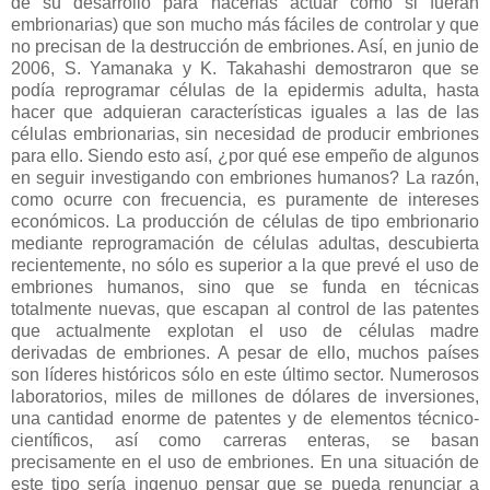
de su desarrollo para hacerlas actuar como si fueran
embrionarias) que son mucho más fáciles de controlar y que
no precisan de la destrucción de embriones. Así, en junio de
2006, S. Yamanaka y K. Takahashi demostraron que se
podía reprogramar células de la epidermis adulta, hasta
hacer que adquieran características iguales a las de las
células embrionarias, sin necesidad de producir embriones
para ello. Siendo esto así, ¿por qué ese empeño de algunos
en seguir investigando con embriones humanos? La razón,
como ocurre con frecuencia, es puramente de intereses
económicos. La producción de células de tipo embrionario
mediante reprogramación de células adultas, descubierta
recientemente, no sólo es superior a la que prevé el uso de
embriones humanos, sino que se funda en técnicas
totalmente nuevas, que escapan al control de las patentes
que actualmente explotan el uso de células madre
derivadas de embriones. A pesar de ello, muchos países
son líderes históricos sólo en este último sector. Numerosos
laboratorios, miles de millones de dólares de inversiones,
una cantidad enorme de patentes y de elementos técnico-
científicos, así como carreras enteras, se basan
precisamente en el uso de embriones. En una situación de
este tipo sería ingenuo pensar que se pueda renunciar a