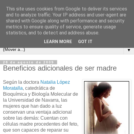
This site uses cookies from Google to deliver its services
and to analyze traffic. Your IP address and user-agent are
shared with Google along with performance and security
metrics to ensure quality of service, generate usage
statistics, and to detect and address abuse.
LEARN MORE
GOT IT
▼
28 de agosto de 2009
Beneficios adicionales de ser madre
Según la doctora
Natalia López
Moratalla
, catedrática de
Bioquímica y Biología Molecular de
la Universidad de Navarra, las
mujeres que han dado a luz
conservan una ventaja adicional
sobre las demás: Cuentan con
células madre procedentes del feto,
que son capaces de reparar su