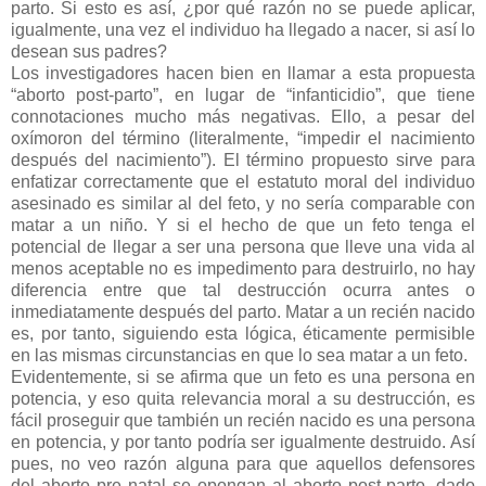
parto. Si esto es así, ¿por qué razón no se puede aplicar,
igualmente, una vez el individuo ha llegado a nacer, si así lo
desean sus padres?
Los investigadores hacen bien en llamar a esta propuesta
“aborto post-parto”, en lugar de “infanticidio”, que tiene
connotaciones mucho más negativas. Ello, a pesar del
oxímoron del término (literalmente, “impedir el nacimiento
después del nacimiento”). El término propuesto sirve para
enfatizar correctamente que el estatuto moral del individuo
asesinado es similar al del feto, y no sería comparable con
matar a un niño. Y si el hecho de que un feto tenga el
potencial de llegar a ser una persona que lleve una vida al
menos aceptable no es impedimento para destruirlo, no hay
diferencia entre que tal destrucción ocurra antes o
inmediatamente después del parto. Matar a un recién nacido
es, por tanto, siguiendo esta lógica, éticamente permisible
en las mismas circunstancias en que lo sea matar a un feto.
Evidentemente, si se afirma que un feto es una persona en
potencia, y eso quita relevancia moral a su destrucción, es
fácil proseguir que también un recién nacido es una persona
en potencia, y por tanto podría ser igualmente destruido. Así
pues, no veo razón alguna para que aquellos defensores
del aborto pre natal se opongan al aborto post-parto, dado