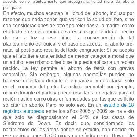
acuerdo con el planteamiento que propugna la licitud moral del aborto
post-parto.
En efecto, muchos aceptan la licitud del aborto, incluso por
razones que nada tienen que ver con la salud del feto, sino
con consideraciones de otro tipo referidas a la madre, como
el efecto en su economía o su estatus que tendrá el hecho
de dar a luz a ese niño. La consecuencia de tal
planteamiento es lógica, y el paso de aceptar el aborto pre-
natal al post-parto resulta del todo congruente: Si se acepta
que el feto tiene una entidad de menor categoría moral que
un adulto, ese mismo criterio se le puede aplicar a un recién
nacido. La ley permite el aborto de fetos con graves
anomalías. Sin embargo, algunas anomalías pueden no
haberse detectado durante el embarazo, y detectarse solo
en el momento del parto. La asfixia perinatal, por ejemplo,
ocurre durante el parto y puede resultar tan negativa para el
recién nacido como otras enfermedades por las que es lícito
solicitar un aborto. Pero no solo eso. En un
estudio de 18
registros europeos
entre los años 2005 y 2009 se ha visto
que solo se diagnosticaron el 64% de los casos de
Síndrome de Down. Es decir, que, considerando los
nacimientos de las áreas donde se estudió, han nacido en
ese periodo unos 1.700 niños con síndrome de Down. De