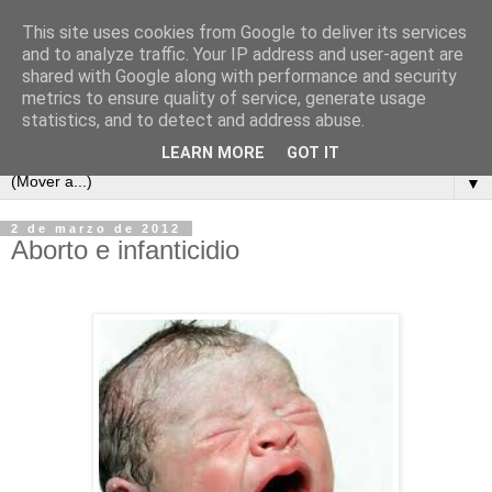
This site uses cookies from Google to deliver its services
and to analyze traffic. Your IP address and user-agent are
shared with Google along with performance and security
metrics to ensure quality of service, generate usage
statistics, and to detect and address abuse.
LEARN MORE
GOT IT
▼
2 de marzo de 2012
Aborto e infanticidio