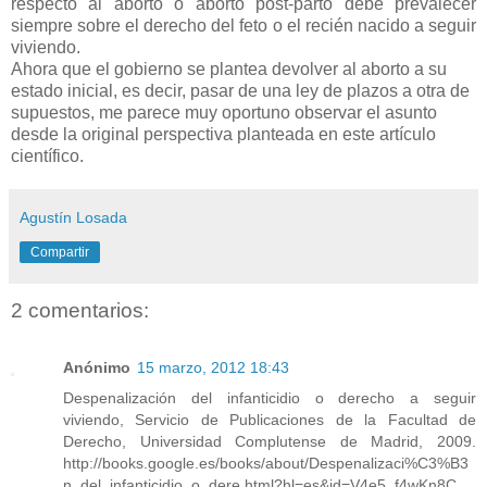
respecto al aborto o aborto post-parto debe prevalecer
siempre sobre el derecho del feto o el recién nacido a seguir
viviendo.
Ahora que el gobierno se plantea devolver al aborto a su
estado inicial, es decir, pasar de una ley de plazos a otra de
supuestos, me parece muy oportuno observar el asunto
desde la original perspectiva planteada en este artículo
científico.
Agustín Losada
Compartir
2 comentarios:
Anónimo
15 marzo, 2012 18:43
Despenalización del infanticidio o derecho a seguir
viviendo, Servicio de Publicaciones de la Facultad de
Derecho, Universidad Complutense de Madrid, 2009.
http://books.google.es/books/about/Despenalizaci%C3%B3
n_del_infanticidio_o_dere.html?hl=es&id=V4e5_f4wKn8C