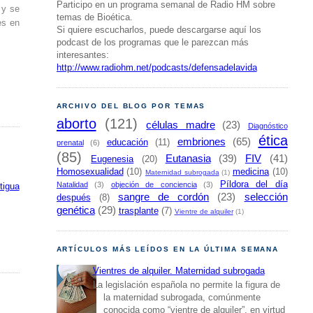
Participo en un programa semanal de Radio HM sobre
 y se
temas de Bioética.
es en
Si quiere escucharlos, puede descargarse aquí los
podcast de los programas que le parezcan más
interesantes:
http://www.radiohm.net/podcasts/defensadelavida
ARCHIVO DEL BLOG POR TEMAS
aborto
(121)
células madre
(23)
Diagnóstico
ética
embriones
(65)
educación
(11)
prenatal
(6)
(85)
Eutanasia
(39)
FIV
(41)
Eugenesia
(20)
Homosexualidad
(10)
medicina
(10)
Maternidad subrogada
(1)
Píldora del día
Natalidad
(3)
objeción de conciencia
(3)
tigua
sangre de cordón
(23)
selección
después
(8)
genética
(29)
trasplante
(7)
Vientre de alquiler
(1)
ARTÍCULOS MÁS LEÍDOS EN LA ÚLTIMA SEMANA
Vientres de alquiler. Maternidad subrogada
La legislación española no permite la figura de
la maternidad subrogada, comúnmente
conocida como “vientre de alquiler”, en virtud