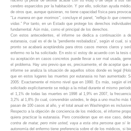
hacerlo (a pesar de desear acabar con su vida) o de dejar a sus fam
cerebro esparcidos por la habitación. Y por ello, solicitan ayuda méd
de otros que, aunque quisieran, no tiene capacidad física para provoc
"
La manera en que morimos"
, concluye el panel,
"refleja lo que cree
vidas
.” Por tanto, en un Estado que protege los derechos individual
fundamental. Aún más, como el principal de los derechos.
Con estos antecedentes, el informe se dedica a continuación a de
eutanasia, cual es el de la “pendiente resbaladiza”, según el cual, s
pronto se acabará aceptándola para otros casos menos claros y será 
enfermo no la ha solicitado. En esto sí estoy de acuerdo con la tesis
su aceptación en casos concretos puede llevar a ser mal usada, gen
el problema. Hay uno previo que es, precisamente, el de aceptar que 
informe se analiza la situación de aquellos sitios donde es legal (H
que en estos lugares las muertes por eutanasia no han aumentado: Se
2005: Exactamente el mismo nivel que en 1990. Es más, según el infor
solicitado explícitamente se redujo a la mitad durante el mismo períod
el 1,1% de todas las muertes en 1998 al 1,9% en 2007, la frecuencia 
3,2% al 1,8% (lo cual, convendrán ustedes, le deja a uno mucho más 
pasan de 100 casos al año, y el total anual en Washington es inclusiv
Respecto a la objeción de conciencia de los médicos, el informe prop
quiera practicar la eutanasia. Pero consideran que en ese caso, debe 
contra de matar, pero mire usted, vaya a esta otra persona que sí le
autonomía del enfermo tiene preferencia sobre el de los médicos, si 