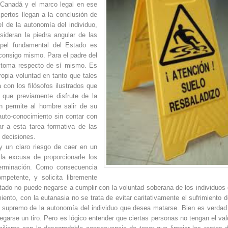
en Canadá y el marco legal en ese
xpertos llegan a la conclusión de
el de la autonomía del individuo,
sideran la piedra angular de las
apel fundamental del Estado es
 consigo mismo. Para el padre del
no toma respecto de sí mismo. Es
ropia voluntad en tanto que tales
 con los filósofos ilustrados que
que previamente disfrute de la
n permite al hombre salir de su
auto-conocimiento sin contar con
r a esta tarea formativa de las
s decisiones.
y un claro riesgo de caer en un
 la excusa de proporcionarle los
terminación. Como consecuencia
mpetente, y solicita libremente
tado no puede negarse a cumplir con la voluntad soberana de los individuos 
nto, con la eutanasia no se trata de evitar caritativamente el sufrimiento d
or supremo de la autonomía del individuo que desea matarse. Bien es verdad
garse un tiro. Pero es lógico entender que ciertas personas no tengan el val