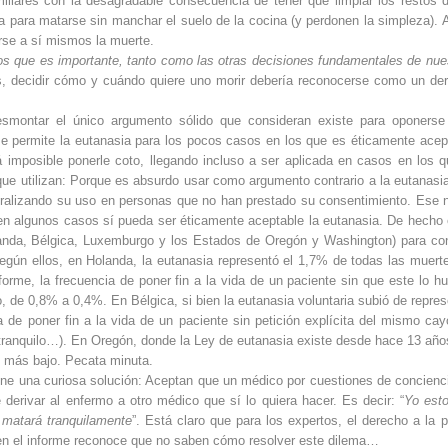
iliares con la desagradable consecuencia de tener que limpiar los restos 
ica para matarse sin manchar el suelo de la cocina (y perdonen la simpleza).
arse a sí mismos la muerte.
mos que es importante, tanto como las otras decisiones fundamentales de nue
es, decidir cómo y cuándo quiere uno morir debería reconocerse como un de
smontar el único argumento sólido que consideran existe para oponerse
i se permite la eutanasia para los pocos casos en los que es éticamente acep
imposible ponerle coto, llegando incluso a ser aplicada en casos en los q
 que utilizan: Porque es absurdo usar como argumento contrario a la eutanasi
eralizando su uso en personas que no han prestado su consentimiento. Ese 
en algunos casos sí pueda ser éticamente aceptable la eutanasia. De hecho 
olanda, Bélgica, Luxemburgo y los Estados de Oregón y Washington) para con
gún ellos, en Holanda, la eutanasia representó el 1,7% de todas las muert
me, la frecuencia de poner fin a la vida de un paciente sin que este lo hu
o, de 0,8% a 0,4%. En Bélgica, si bien la eutanasia voluntaria subió de repres
de poner fin a la vida de un paciente sin petición explícita del mismo cay
tranquilo…). En Oregón, donde la Ley de eutanasia existe desde hace 13 año
e más bajo. Pecata minuta.
one una curiosa solución: Aceptan que un médico por cuestiones de concienc
derivar al enfermo a otro médico que sí lo quiera hacer. Es decir: “
Yo est
 matará tranquilamente
”. Está claro que para los expertos, el derecho a la p
bien el informe reconoce que no saben cómo resolver este dilema…