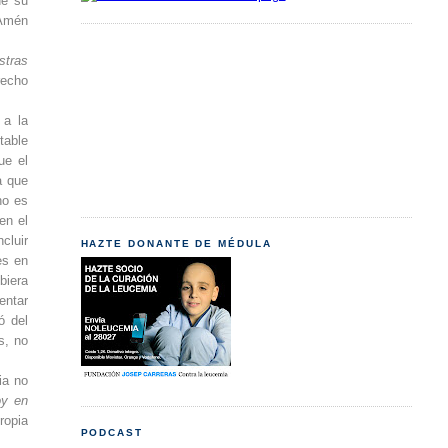
de su
 Amén
stras
recho
 a la
table
ue el
a que
no es
en el
cluir
HAZTE DONANTE DE MÉDULA
es en
biera
entar
ó del
s, no
ia no
oy en
ropia
PODCAST