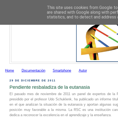
This site uses cookies from Google to 
are shared with Google along with per
statistics, and to detect and address 
Home
Documentación
Smartphone
Autor
29 DE DICIEMBRE DE 2011
Pendiente resbaladiza de la eutanasia
El pasado mes de noviembre de 2011 un panel de expertos de la 
presidido por el profesor Udo Schuklenk, ha publicado un informe titu
en el que analizan la situación de la eutanasia y aportan algunas su
posición muy favorable a la misma. La RSC es una institución ca
dedica a reconocer la excelencia en el aprendizaje y la enseñanza.