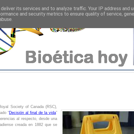
deliver its services and to analyze traffic. Your IP address and 
formance and security metrics to ensure quality of service, gen
abuse.
Royal Society of Canada (RSC),
lado “
Decisión al final de la vida
”
gerencias al respecto, desde una
nadiense creada en 1882 que se