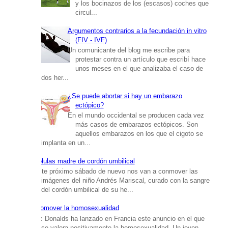
y los bocinazos de los (escasos) coches que
circul...
Argumentos contrarios a la fecundación in vitro
(FIV - IVF)
Un comunicante del blog me escribe para
protestar contra un artículo que escribí hace
unos meses en el que analizaba el caso de
dos her...
¿Se puede abortar si hay un embarazo
ectópico?
En el mundo occidental se producen cada vez
más casos de embarazos ectópicos. Son
aquellos embarazos en los que el cigoto se
implanta en un...
Células madre de cordón umbilical
Este próximo sábado de nuevo nos van a conmover las
imágenes del niño Andrés Mariscal, curado con la sangre
del cordón umbilical de su he...
Promover la homosexualidad
Mc Donalds ha lanzado en Francia este anuncio en el que
se valora positivamente la homosexualidad. Un joven