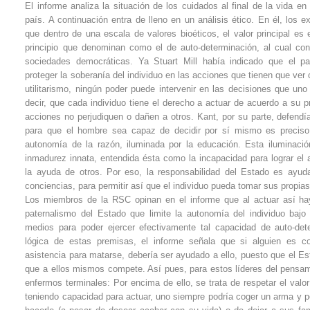
El informe analiza la situación de los cuidados al final de la vida 
país. A continuación entra de lleno en un análisis ético. En él, los e
que dentro de una escala de valores bioéticos, el valor principal es 
principio que denominan como el de auto-determinación, al cual con
sociedades democráticas. Ya Stuart Mill había indicado que el p
proteger la soberanía del individuo en las acciones que tienen que ver
utilitarismo, ningún poder puede intervenir en las decisiones que u
decir, que cada individuo tiene el derecho a actuar de acuerdo a su p
acciones no perjudiquen o dañen a otros. Kant, por su parte, defendía
para que el hombre sea capaz de decidir por sí mismo es preciso 
autonomía de la razón, iluminada por la educación. Esta iluminació
inmadurez innata, entendida ésta como la incapacidad para lograr el 
la ayuda de otros. Por eso, la responsabilidad del Estado es ayuda
conciencias, para permitir así que el individuo pueda tomar sus propia
Los miembros de la RSC opinan en el informe que al actuar así ha
paternalismo del Estado que limite la autonomía del individuo bajo
medios para poder ejercer efectivamente tal capacidad de auto-de
lógica de estas premisas, el informe señala que si alguien es co
asistencia para matarse, debería ser ayudado a ello, puesto que el Es
que a ellos mismos compete. Así pues, para estos líderes del pensamie
enfermos terminales: Por encima de ello, se trata de respetar el val
teniendo capacidad para actuar, uno siempre podría coger un arma y pe