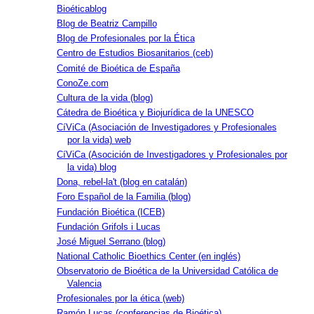
Bioéticablog
Blog de Beatriz Campillo
Blog de Profesionales por la Ética
Centro de Estudios Biosanitarios (ceb)
Comité de Bioética de España
ConoZe.com
Cultura de la vida (blog)
Cátedra de Bioética y Biojurídica de la UNESCO
CíViCa (Asociación de Investigadores y Profesionales
por la vida) web
CíViCa (Asocición de Investigadores y Profesionales por
la vida) blog
Dona, rebel-la't (blog en catalán)
Foro Español de la Familia (blog)
Fundación Bioética (ICEB)
Fundación Grifols i Lucas
José Miguel Serrano (blog)
National Catholic Bioethics Center (en inglés)
Observatorio de Bioética de la Universidad Católica de
Valencia
Profesionales por la ética (web)
Ramón Lucas (conferencias de Bioética)