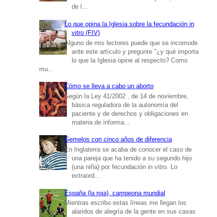
de l...
Lo que opina la Iglesia sobre la fecundación in
vitro (FIV)
Alguno de mis lectores puede que se incomode
ante este artículo y pregunte "¿y qué importa
lo que la Iglesia opine al respecto? Como
mu...
Cómo se lleva a cabo un aborto
Según la Ley 41/2002 , de 14 de noviembre,
básica reguladora de la autonomía del
paciente y de derechos y obligaciones en
materia de informa...
Gemelos con cinco años de diferencia
En Inglaterra se acaba de conocer el caso de
una pareja que ha tenido a su segundo hijo
(una niña) por fecundación in vitro. Lo
extraord...
España (la roja), campeona mundial
Mientras escribo estas líneas me llegan los
alaridos de alegría de la gente en sus casas