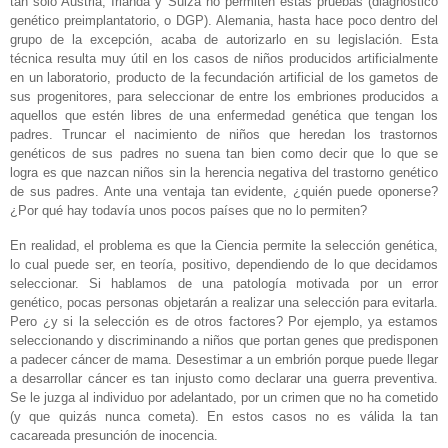
tan solo Austria, Irlanda y Suiza no permiten estas pruebas (diagnóstico
genético preimplantatorio, o DGP). Alemania, hasta hace poco dentro del
grupo de la excepción, acaba de autorizarlo en su legislación. Esta
técnica resulta muy útil en los casos de niños producidos artificialmente
en un laboratorio, producto de la fecundación artificial de los gametos de
sus progenitores, para seleccionar de entre los embriones producidos a
aquellos que estén libres de una enfermedad genética que tengan los
padres. Truncar el nacimiento de niños que heredan los trastornos
genéticos de sus padres no suena tan bien como decir que lo que se
logra es que nazcan niños sin la herencia negativa del trastorno genético
de sus padres. Ante una ventaja tan evidente, ¿quién puede oponerse?
¿Por qué hay todavía unos pocos países que no lo permiten?
En realidad, el problema es que la Ciencia permite la selección genética,
lo cual puede ser, en teoría, positivo, dependiendo de lo que decidamos
seleccionar. Si hablamos de una patología motivada por un error
genético, pocas personas objetarán a realizar una selección para evitarla.
Pero ¿y si la selección es de otros factores? Por ejemplo, ya estamos
seleccionando y discriminando a niños que portan genes que predisponen
a padecer cáncer de mama. Desestimar a un embrión porque puede llegar
a desarrollar cáncer es tan injusto como declarar una guerra preventiva.
Se le juzga al individuo por adelantado, por un crimen que no ha cometido
(y que quizás nunca cometa). En estos casos no es válida la tan
cacareada presunción de inocencia.