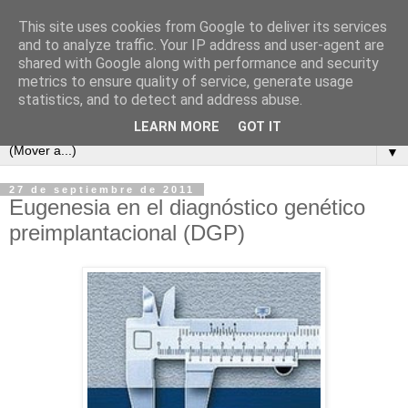
This site uses cookies from Google to deliver its services
and to analyze traffic. Your IP address and user-agent are
shared with Google along with performance and security
metrics to ensure quality of service, generate usage
statistics, and to detect and address abuse.
LEARN MORE
GOT IT
▼
27 de septiembre de 2011
Eugenesia en el diagnóstico genético
preimplantacional (DGP)