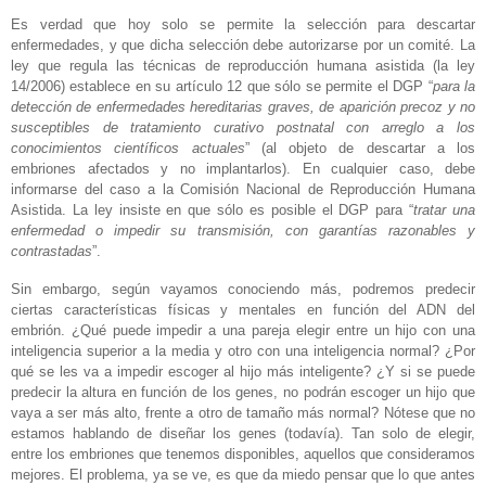
Es verdad que hoy solo se permite la selección para descartar
enfermedades, y que dicha selección debe autorizarse por un comité. La
ley que regula las técnicas de reproducción humana asistida (la ley
14/2006) establece en su artículo 12 que sólo se permite el DGP “
para la
detección de enfermedades hereditarias graves, de aparición precoz y no
susceptibles de tratamiento curativo postnatal con arreglo a los
conocimientos científicos actuales
” (al objeto de descartar a los
embriones afectados y no implantarlos). En cualquier caso, debe
informarse del caso a la Comisión Nacional de Reproducción Humana
Asistida. La ley insiste en que sólo es posible el DGP para “
tratar una
enfermedad o impedir su transmisión, con garantías razonables y
contrastadas
”.
Sin embargo, según vayamos conociendo más, podremos predecir
ciertas características físicas y mentales en función del ADN del
embrión. ¿Qué puede impedir a una pareja elegir entre un hijo con una
inteligencia superior a la media y otro con una inteligencia normal? ¿Por
qué se les va a impedir escoger al hijo más inteligente? ¿Y si se puede
predecir la altura en función de los genes, no podrán escoger un hijo que
vaya a ser más alto, frente a otro de tamaño más normal? Nótese que no
estamos hablando de diseñar los genes (todavía). Tan solo de elegir,
entre los embriones que tenemos disponibles, aquellos que consideramos
mejores. El problema, ya se ve, es que da miedo pensar que lo que antes