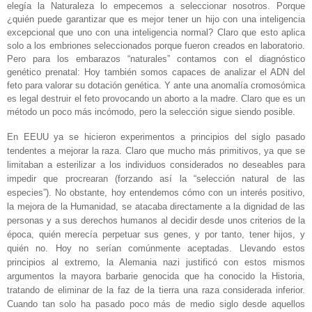
elegía la Naturaleza lo empecemos a seleccionar nosotros. Porque
¿quién puede garantizar que es mejor tener un hijo con una inteligencia
excepcional que uno con una inteligencia normal? Claro que esto aplica
solo a los embriones seleccionados porque fueron creados en laboratorio.
Pero para los embarazos “naturales” contamos con el diagnóstico
genético prenatal: Hoy también somos capaces de analizar el ADN del
feto para valorar su dotación genética. Y ante una anomalía cromosómica
es legal destruir el feto provocando un aborto a la madre. Claro que es un
método un poco más incómodo, pero la selección sigue siendo posible.
En EEUU ya se hicieron experimentos a principios del siglo pasado
tendentes a mejorar la raza. Claro que mucho más primitivos, ya que se
limitaban a esterilizar a los individuos considerados no deseables para
impedir que procrearan (forzando así la “selección natural de las
especies”). No obstante, hoy entendemos cómo con un interés positivo,
la mejora de la Humanidad, se atacaba directamente a la dignidad de las
personas y a sus derechos humanos al decidir desde unos criterios de la
época, quién merecía perpetuar sus genes, y por tanto, tener hijos, y
quién no. Hoy no serían comúnmente aceptadas. Llevando estos
principios al extremo, la Alemania nazi justificó con estos mismos
argumentos la mayora barbarie genocida que ha conocido la Historia,
tratando de eliminar de la faz de la tierra una raza considerada inferior.
Cuando tan solo ha pasado poco más de medio siglo desde aquellos