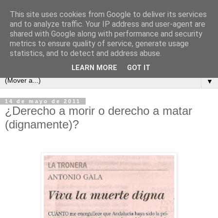
This site uses cookies from Google to deliver its services
and to analyze traffic. Your IP address and user-agent are
shared with Google along with performance and security
metrics to ensure quality of service, generate usage
statistics, and to detect and address abuse.
LEARN MORE
GOT IT
▼
14 de mayo de 2011
¿Derecho a morir o derecho a matar
(dignamente)?