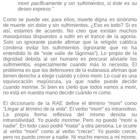
morir pacíficamente y sin sufrimientos, si éste es su
deseo expreso."
Como se puede ver, para ellos, muerte digna es sinónimo
de muerte sin dolor y sin sufrimientos. ¿Eso es todo? Si es
así, estamos de acuerdo. No creo que existan muchos
masoquistas dispuestos a sufrir en el trance de la agonía.
Solo un ignorante puede afirmar que la religión católica
condena evitar los sufrimientos (ignorante que no ha
entendido lo de “este valle de lágrimas”). Lo propio de la
dignidad debida al ser humano es procurar aliviarle los
sufrimientos, especialmente cuando más lo necesita. El
problema es que los defensores de la eutanasia afirman que
tienen derecho a elegir cuándo y cómo morir. Lo cual es una
equivocación mayúscula, ya que nadie puede decidir
cuando morirse. Si bien es cierto que todos vamos a morir,
no está en nuestra mano decidir cuándo ni como.
El diccionario de la RAE define el término “morir” como
“
Llegar al término de la vida
”. El verbo “morir” es intransitivo.
La propia forma reflexiva del mismo denota su
intransitividad. Yo puedo
morirme
. Pero no puedo “morir a
nadie”. En todo caso podré “matar” a otra persona. Le ocurre
al verbo “morir” como al verbo “crecer”: Yo puedo crecer,
pero no puedo
crecer
a nadie. Ni mucho menos a mí mismo.