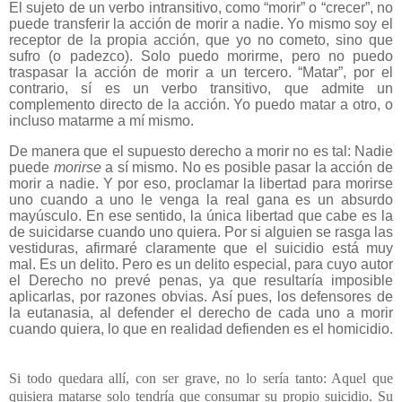
El sujeto de un verbo intransitivo, como “morir” o “crecer”, no
puede transferir la acción de morir a nadie. Yo mismo soy el
receptor de la propia acción, que yo no cometo, sino que
sufro (o padezco). Solo puedo morirme, pero no puedo
traspasar la acción de morir a un tercero. “Matar”, por el
contrario, sí es un verbo transitivo, que admite un
complemento directo de la acción. Yo puedo matar a otro, o
incluso matarme a mí mismo.
De manera que el supuesto derecho a morir no es tal: Nadie
puede
morirse
a sí mismo. No es posible pasar la acción de
morir a nadie. Y por eso, proclamar la libertad para morirse
uno cuando a uno le venga la real gana es un absurdo
mayúsculo. En ese sentido, la única libertad que cabe es la
de suicidarse cuando uno quiera. Por si alguien se rasga las
vestiduras, afirmaré claramente que el suicidio está muy
mal. Es un delito. Pero es un delito especial, para cuyo autor
el Derecho no prevé penas, ya que resultaría imposible
aplicarlas, por razones obvias. Así pues, los defensores de
la eutanasia, al defender el derecho de cada uno a morir
cuando quiera, lo que en realidad defienden es el homicidio.
Si todo quedara allí, con ser grave, no lo sería tanto: Aquel que
quisiera matarse solo tendría que consumar su propio suicidio. Su