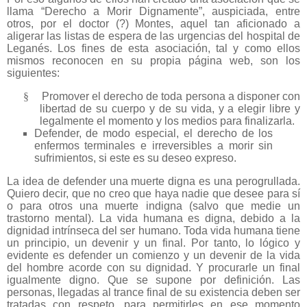
llama “Derecho a Morir Dignamente”, auspiciada, entre
otros, por el doctor (?) Montes, aquel tan aficionado a
aligerar las listas de espera de las urgencias del hospital de
Leganés. Los fines de esta asociación, tal y como ellos
mismos reconocen en su propia página web, son los
siguientes:
§
Promover el derecho de toda persona a disponer con
libertad de su cuerpo y de su vida, y a elegir libre y
legalmente el momento y los medios para finalizarla.
Defender, de modo especial, el derecho de los
enfermos terminales e irreversibles a morir sin
sufrimientos, si este es su deseo expreso.
La idea de defender una muerte digna es una perogrullada.
Quiero decir, que no creo que haya nadie que desee para sí
o para otros una muerte indigna (salvo que medie un
trastorno mental). La vida humana es digna, debido a la
dignidad intrínseca del ser humano. Toda vida humana tiene
un principio, un devenir y un final. Por tanto, lo lógico y
evidente es defender un comienzo y un devenir de la vida
del hombre acorde con su dignidad. Y procurarle un final
igualmente digno. Que se supone por definición. Las
personas, llegadas al trance final de su existencia deben ser
tratadas con respeto, para permitirles en ese momento