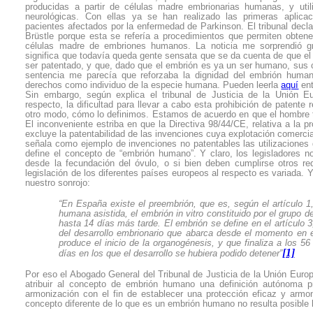
producidas a partir de células madre embrionarias humanas, y util
neurológicas. Con ellas ya se han realizado las primeras aplicaci
pacientes afectados por la enfermedad de Parkinson. El tribunal declar
Brüstle porque esta se refería a procedimientos que permiten obtener
células madre de embriones humanos. La noticia me sorprendió gr
significa que todavía queda gente sensata que se da cuenta de que e
ser patentado, y que, dado que el embrión es ya un ser humano, sus 
sentencia me parecía que reforzaba la dignidad del embrión huma
derechos como individuo de la especie humana. Pueden leerla
aquí
ent
Sin embargo, según explica el tribunal de Justicia de la Unión 
respecto, la dificultad para llevar a cabo esta prohibición de paten
otro modo, cómo lo definimos. Estamos de acuerdo en que el hombre 
El inconveniente estriba en que la Directiva 98/44/CE, relativa a la p
excluye la patentabilidad de las invenciones cuya explotación comercial 
señala como ejemplo de invenciones no patentables las utilizaciones 
define el concepto de “embrión humano”. Y claro, los legisladores 
desde la fecundación del óvulo, o si bien deben cumplirse otros re
legislación de los diferentes países europeos al respecto es variada. 
nuestro sonrojo:
“En España existe el preembrión, que es, según el artículo 
humana asistida, el embrión in vitro constituido por el grupo 
hasta 14 días más tarde. El embrión se define en el artículo 3
del desarrollo embrionario que abarca desde el momento en 
produce el inicio de la organogénesis, y que finaliza a los 
[1]
días en los que el desarrollo se hubiera podido detener”
Por eso el Abogado General del Tribunal de Justicia de la Unión Europ
atribuir al concepto de embrión humano una definición autónoma p
armonización con el fin de establecer una protección eficaz y armo
concepto diferente de lo que es un embrión humano no resulta posible l