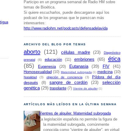
Participo en un programa semanal de Radio HM sobre
temas de Bioética.
Si quiere escucharlos, puede descargarse aquí los
podcast de los programas que le parezcan más
tigua
interesantes:
http://www.radiohm.net/podcasts/defensadelavida
ARCHIVO DEL BLOG POR TEMAS
aborto
(121)
células madre
(23)
Diagnóstico
ética
embriones
(65)
educación
(11)
prenatal
(6)
(85)
Eutanasia
(39)
FIV
(41)
Eugenesia
(20)
Homosexualidad
(10)
medicina
(10)
Maternidad subrogada
(1)
Píldora del día
Natalidad
(3)
objeción de conciencia
(3)
sangre de cordón
(23)
selección
después
(8)
genética
(29)
trasplante
(7)
Vientre de alquiler
(1)
ARTÍCULOS MÁS LEÍDOS EN LA ÚLTIMA SEMANA
Vientres de alquiler. Maternidad subrogada
La legislación española no permite la figura de
la maternidad subrogada, comúnmente
conocida como “vientre de alquiler”, en virtud