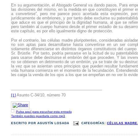
En su argumentación, el Abogado General va dando pasos. Para empeza
las divisiones del mismo, en la medida en que constituyen el primer e
a convertirse”, pero me parece poco acertada esta expresión, po
jurídicamente de embriones, y por tanto debe excluirse su patentabili
que aduce es que el principio de la dignidad humana, al que se refier
pero también al cuerpo humano desde el primer estadio de su desarroll
este capítulo, es por ello igualmente digno de protección.
Por el contrario, las células madre pluripotentes, consideradas aislad
no son aptas para desarrollarse hasta convertirse en un ser comple
solamente diferenciarse en distintos órganos constitutivos del cuerp
Sr. Brüstle. Por tanto, podría pensarse en la licitud de su patentabil
para usarse debe destruirse el embrión del que proceden. Y las invenc
no se obtienen en detrimento de un embrión, ya se trate de su destrucc
la vez que se asientan unos principios que pueden resultar fundamen
vida humana comienza en el momento de la fecundación. Entendiendo e
les caiga la venda de los ojos a los que se empeñan en no ver lo evide
[1]
Asunto C
‑
34/10, número 70
Pulsa aquí para escuchar esta entrada
También puedes guardarla como mp3
ESCRITO POR
AGUSTÍN LOSADA
CATEGORÍAS:
CÉLULAS MADRE