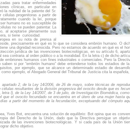
izadas para tratar enfermedades
ones clínicas, en particular en
ó la nulidad de la patente del Sr.
 células progenitoras a partir de
atamente cuando la leí, porque
l ser humano no es susceptible de
células no se pueden patentar. La
no, al aceptarse plenamente sus
era, si tiene
curiosidad.
Europea en su nota de prensa al
te reside, precisamente en qué es lo que se considera embrión humano. O dic
tiene una dignidad reconocida. Pero no estamos de acuerdo en qué es el ho
rotección jurídica de las invenciones biotecnológicas, en su artículo 6, apart
sea contraria al orden público o a la moralidad. En la letra c) de dicho artícu
de embriones humanos con fines industriales o comerciales. Pero la Directi
no saben si por “embrión humano” debe entenderse todos los estadios de la
quisitos, por ejemplo, que se alcance un determinado estadio de desarroll
Y como ejemplo, el Abogado General del Tribunal de Justicia cita la española,
1, apartado 2, de la Ley 14/2006, de 26 de mayo, sobre técnicas de reprodu
de células resultantes de la división progresiva del ovocito desde que es fecu
, letra l), de la Ley 14/2007, de 3 de julio, de Investigación Biomédica, como
el que el ovocito fecundado se encuentra en el útero de una mujer hasta q
56 días a partir del momento de la fecundación, exceptuando del cómputo aqu
ea, Yves Bot, encuentra una solución de equilibrio: Bot opina que es conven
ropia del Derecho de la Unión, dado que la Directiva persigue un objeti
nizada de las invenciones biotecnológicas. Y si cada país de la Unión tie
ograr dicho objetivo.