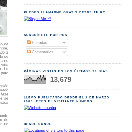
PUEDES LLAMARME GRATIS DESDE TU PC
SUSCRÍBETE POR RSS
Entradas
ho de
mbre.
Comentarios
ado 1
lo se
va no
 vida
o. La
PÁGINAS VISTAS EN LOS ÚLTIMOS 30 DÍAS
 para
13,679
cción
ndado
 fase
LLEVO PUBLICANDO DESDE EL 1 DE MARZO
ue se
2009. ERES EL VISITANTE NÚMERO
ellos
iente
vo de
ne un
DESDE DONDE