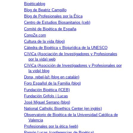
Bioéticablog
Blog de Beatriz Campillo
Blog de Profesionales por la Ética
Centro de Estudios Biosanitarios (ceb)
Comité de Bioética de España
ConoZe.com
Cultura de la vida (blog)
Cátedra de Bioética y Biojurídica de la UNESCO
CíViCa (Asociación de Investigadores y Profesionales
por la vida) web
CíViCa (Asocición de Investigadores y Profesionales por
la vida) blog
Dona, rebel-la't (blog en catalán)
Foro Español de la Familia (blog)
Fundación Bioética (ICEB)
Fundación Grifols i Lucas
José Miguel Serrano (blog)
National Catholic Bioethics Center (en inglés)
Observatorio de Bioética de la Universidad Católica de
Valencia
Profesionales por la ética (web)
Ramón Lucas (conferencias de Bioética)