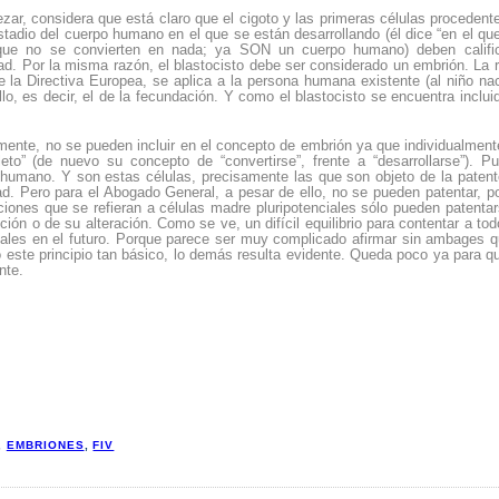
r, considera que está claro que el cigoto y las primeras células procedent
stadio del cuerpo humano en el que se están desarrollando (él dice “en el qu
rque no se convierten en nada; ya SON un cuerpo humano) deben califi
dad. Por la misma razón, el blastocisto debe ser considerado un embrión. La 
e la Directiva Europea, se aplica a la persona humana existente (al niño nac
o, es decir, el de la fecundación. Y como el blastocisto se encuentra inclui
amente, no se pueden incluir en el concepto de embrión ya que individualment
to” (de nuevo su concepto de “convertirse”, frente a “desarrollarse”). P
o humano. Y son estas células, precisamente las que son objeto de la patent
idad. Pero para el Abogado General, a pesar de ello, no se pueden patentar, p
iones que se refieran a células madre pluripotenciales sólo pueden patentar
ión o de su alteración. Como se ve, un difícil equilibrio para contentar a tod
tales en el futuro. Porque parece ser muy complicado afirmar sin ambages q
ste principio tan básico, lo demás resulta evidente. Queda poco ya para q
nte.
,
EMBRIONES
,
FIV