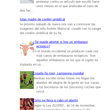
protestar contra un artículo que escribí hace
unos meses en el que analizaba el caso de
dos her...
Células madre de cordón umbilical
Este próximo sábado de nuevo nos van a conmover las
imágenes del niño Andrés Mariscal, curado con la sangre
del cordón umbilical de su he...
¿Se puede abortar si hay un embarazo
ectópico?
En el mundo occidental se producen cada vez
más casos de embarazos ectópicos. Son
aquellos embarazos en los que el cigoto se
implanta en un...
España (la roja), campeona mundial
Mientras escribo estas líneas me llegan los
alaridos de alegría de la gente en sus casas
y los bocinazos de los (escasos) coches que
circul...
Cómo se lleva a cabo un aborto
Según la Ley 41/2002 , de 14 de noviembre,
básica reguladora de la autonomía del