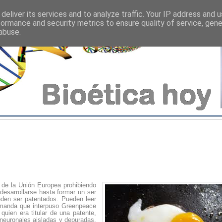
deliver its services and to analyze traffic. Your IP address and 
formance and security metrics to ensure quality of service, gen
abuse.
a de la Unión Europea prohibiendo
desarrollarse hasta formar un ser
den ser patentados. Pueden leer
demanda que interpuso Greenpeace
 quien era titular de una patente,
 neuronales aisladas y depuradas,