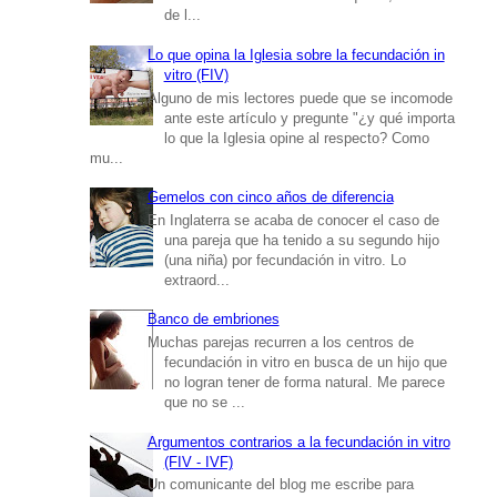
de l...
Lo que opina la Iglesia sobre la fecundación in
vitro (FIV)
Alguno de mis lectores puede que se incomode
ante este artículo y pregunte "¿y qué importa
lo que la Iglesia opine al respecto? Como
mu...
Gemelos con cinco años de diferencia
En Inglaterra se acaba de conocer el caso de
una pareja que ha tenido a su segundo hijo
(una niña) por fecundación in vitro. Lo
extraord...
Banco de embriones
Muchas parejas recurren a los centros de
fecundación in vitro en busca de un hijo que
no logran tener de forma natural. Me parece
que no se ...
Argumentos contrarios a la fecundación in vitro
(FIV - IVF)
Un comunicante del blog me escribe para