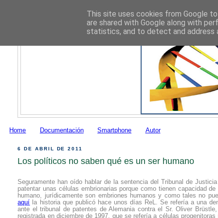
This site uses cookies from Google to 
are shared with Google along with per
statistics, and to detect and address 
Home
Documentación
Smartphone
Autor
6 DE ABRIL DE 2011
Los políticos no saben qué es un ser humano
Seguramente han oído hablar de la sentencia del Tribunal de Justici
patentar unas células embrionarias porque como tienen capacidad de 
humano, jurídicamente son embriones humanos y como tales no pue
aquí
la historia que publicó hace unos días ReL. Se refería a una 
ante el tribunal de patentes de Alemania contra el Sr. Oliver Brüstle,
registrada en diciembre de 1997, que se refería a células progenitoras