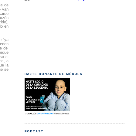
es de
e van
carse
razón
ido),
do en
e “ya
ueden
e del
orque
se si
os, a
ue la
ue se
HAZTE DONANTE DE MÉDULA
PODCAST