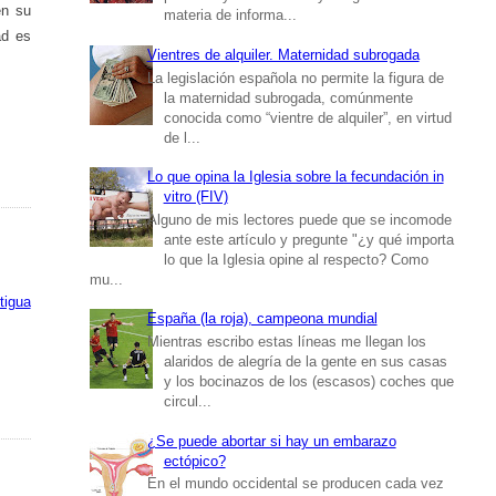
en su
materia de informa...
ad es
Vientres de alquiler. Maternidad subrogada
La legislación española no permite la figura de
la maternidad subrogada, comúnmente
conocida como “vientre de alquiler”, en virtud
de l...
Lo que opina la Iglesia sobre la fecundación in
vitro (FIV)
Alguno de mis lectores puede que se incomode
ante este artículo y pregunte "¿y qué importa
lo que la Iglesia opine al respecto? Como
mu...
tigua
España (la roja), campeona mundial
Mientras escribo estas líneas me llegan los
alaridos de alegría de la gente en sus casas
y los bocinazos de los (escasos) coches que
circul...
¿Se puede abortar si hay un embarazo
ectópico?
En el mundo occidental se producen cada vez