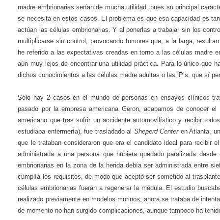
madre embrionarias serían de mucha utilidad, pues su principal caracte
se necesita en estos casos. El problema es que esa capacidad es tam
actúan las células embrionarias. Y al ponerlas a trabajar sin los cont
multiplicarse sin control, provocando tumores que, a la larga, resul
he referido a las expectativas creadas en torno a las células madre
aún muy lejos de encontrar una utilidad práctica. Para lo único que h
dichos conocimientos a las células madre adultas o las iP’s, que sí pe
Sólo hay 2 casos en el mundo de personas en ensayos clínicos trat
pasado por la empresa americana Geron, acabamos de conocer el no
americano que tras sufrir un accidente automovilístico y recibir to
estudiaba enfermería), fue trasladado al
Sheperd Center
en Atlanta, u
que le trataban consideraron que era el candidato ideal para recibir e
administrada a una persona que hubiera quedado paralizada desde e
embrionarias en la zona de la herida debía ser administrada entre sie
cumplía los requisitos, de modo que aceptó ser sometido al trasplant
células embrionarias fueran a regenerar la médula. El estudio buscab
realizado previamente en modelos murinos, ahora se trataba de intenta
de momento no han surgido complicaciones, aunque tampoco ha tenido 