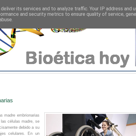
deliver its services and to analyze traffic. Your IP address and 
formance and security metrics to ensure quality of service, gen
abuse.
narias
las madre embrionarias
 las células madre, se
ecisamente debido a su
ajes celulares. En un