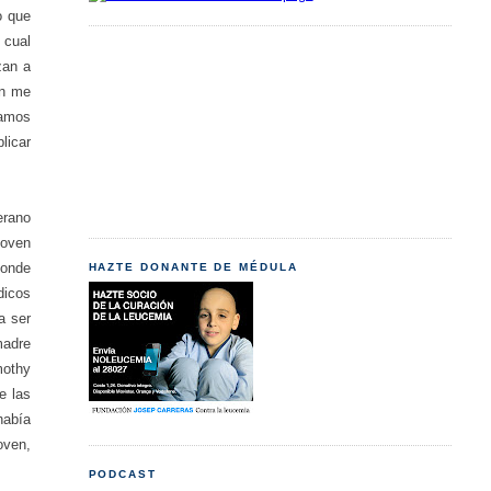
o que
 cual
zan a
ón me
tamos
licar
erano
joven
donde
HAZTE DONANTE DE MÉDULA
dicos
a ser
madre
mothy
e las
había
oven,
PODCAST