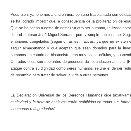
Pues bien, ya tenemos a una primera persona trasplantada con células
se ha logrado impedir que, a consecuencia de la proliferación de esa
Que se ha hecho a costa de destruir a otro ser humano, utilizado como
dice el profesor José Miguel Serrano, puro y simple canibalismo. Segú
embriones congelados (según cifras estimativas, ya que no existen es
seguir almacenando y que aceptan que sean donados para la invest
humanos en estado de blastocisto, con muy pocas células, y suspendid
C. Todos ellos son sobrantes de procesos de fecundación artificial (F
ataque contra su dignidad como seres humanos se une el de ser reduci
de recambio para tratar de salvar la vida a otras personas.
La Declaración Universal de los Derechos Humanos dice taxativamen
esclavitud y la trata de esclavos están prohibidas en todas sus forma
inhumanos o degradantes
”.