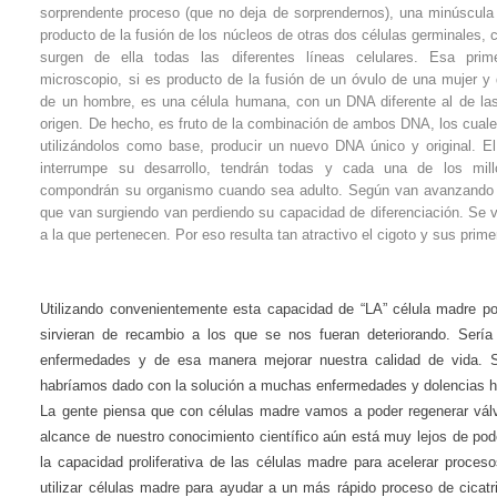
sorprendente proceso (que no deja de sorprendernos), una minúscula 
producto de la fusión de los núcleos de otras dos células germinales, 
surgen de ella todas las diferentes líneas celulares. Esa prime
microscopio, si es producto de la fusión de un óvulo de una mujer 
de un hombre, es una célula humana, con un DNA diferente al de las
origen. De hecho, es fruto de la combinación de ambos DNA, los cual
utilizándolos como base, producir un nuevo DNA único y original. E
interrumpe su desarrollo, tendrán todas y cada una de los mil
compondrán su organismo cuando sea adulto. Según van avanzando los 
que van surgiendo van perdiendo su capacidad de diferenciación. Se v
a la que pertenecen. Por eso resulta tan atractivo el cigoto y sus prim
Utilizando convenientemente esta capacidad de “LA” célula madre por 
sirvieran de recambio a los que se nos fueran deteriorando. Sería 
enfermedades y de esa manera mejorar nuestra calidad de vida. Si
habríamos dado con la solución a muchas enfermedades y dolencias ho
La gente piensa que con células madre vamos a poder regenerar vá
alcance de nuestro conocimiento científico aún está muy lejos de pod
la capacidad proliferativa de las células madre para acelerar proceso
utilizar células madre para ayudar a un más rápido proceso de cicatr