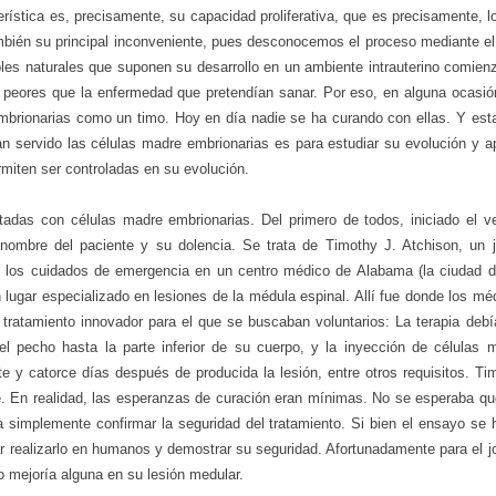
rística es, precisamente, su capacidad proliferativa, que es precisamente, l
bién su principal inconveniente, pues desconocemos el proceso mediante el
roles naturales que suponen su desarrollo en un ambiente intrauterino comien
tan peores que la enfermedad que pretendían sanar. Por eso, en alguna ocasi
 embrionarias como un timo. Hoy en día nadie se ha curando con ellas. Y es
an servido las células madre embrionarias es para estudiar su evolución y ap
rmiten ser controladas en su evolución.
adas con células madre embrionarias. Del primero de todos, iniciado el v
mbre del paciente y su dolencia. Se trata de Timothy J. Atchison, un 
dos los cuidados de emergencia en un centro médico de Alabama (la ciudad 
n lugar especializado en lesiones de la médula espinal. Allí fue donde los mé
l tratamiento innovador para el que se buscaban voluntarios: La terapia debí
l pecho hasta la parte inferior de su cuerpo, y la inyección de células 
te y catorce días después de producida la lesión, entre otros requisitos. Ti
e. En realidad, las esperanzas de curación eran mínimas. No se esperaba qu
a simplemente confirmar la seguridad del tratamiento. Si bien el ensayo se 
r realizarlo en humanos y demostrar su seguridad. Afortunadamente para el j
mejoría alguna en su lesión medular.