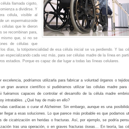
célula llamada cigoto,
comienza a dividirse. Y
ra célula, visible al
y de un espermatozoide
 células que le dieron
es se recombinan para,
l mismo que, si no se
lones de células que
días, la totipotencialidad de esa célula inicial se va perdiendo. Y las cé
an especializando cada vez más, para ser células madre de la línea en parti
eros estadios. Porque es capaz de dar lugar a todas las líneas celulares.
excelencia, podríamos utilizarla para fabricar a voluntad órganos o tejido
un gran avance científico si pudiéramos utilizar las células madre para 
 fuéramos capaces de controlar el desarrollo de la célula madre embrio
y intratables. ¿Qué hay de malo en ello?
lvulas
cardíacas
o curar el Alzheimer. Sin embargo, aunque es una posibilida
er llegar a esas soluciones. Lo que parece más probable es que podamos uti
s de cicatrización en heridas o fracturas. Así, por ejemplo, se podría pens
ización tras una operación, o en graves fracturas óseas… En teoría, las cé