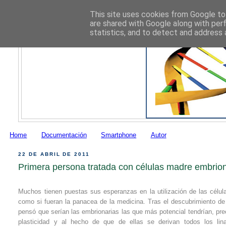
This site uses cookies from Google to 
are shared with Google along with per
statistics, and to detect and address 
Home
Documentación
Smartphone
Autor
22 DE ABRIL DE 2011
Primera persona tratada con células madre embrio
Muchos tienen puestas sus esperanzas en la utilización de las célu
como si fueran la panacea de la medicina. Tras el descubrimiento de
pensó que serían las embrionarias las que más potencial tendrían, pr
plasticidad y al hecho de que de ellas se derivan todos los lin