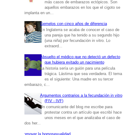
más casos de embarazos ectópicos. Son
aquellos embarazos en los que el cigoto se
implanta en un...
Gemelos con cinco años de diferencia
En Inglaterra se acaba de conocer el caso de
una pareja que ha tenido a su segundo hijo
(una niña) por fecundación in vitro. Lo
extraord...
Absuelto el médico que no detectó un defecto
que hubiera evitado un nacimiento
La historia sería un guión para una película
trágica. Lástima que sea verdadera. El tema
es el siguiente: Una madre en su tercer
embarazo, c...
Argumentos contrarios a la fecundación in vitro
(FIV - IVF)
Un comunicante del blog me escribe para
protestar contra un artículo que escribí hace
unos meses en el que analizaba el caso de
dos her...
Promover la homosexualidad