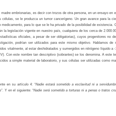
 madre embrionarias, es decir con trozos de otra persona, en un ensayo en e
s células, se le produzca un tumor cancerígeno. Un gran avance para la cie
 medicamento, para lo que se le ha privado de la posibilidad de existencia.
n la legislación vigente en nuestro país, cualquiera de los cerca de 2.000.0
tadísticas oficiales, a pesar de ser obligatorias), cuyos progenitores no d
igación, podrían ser utilizados para este mismo objetivo. Hablamos de 
os vitalmente, al estar deshidratados y sumergidos en nitrógeno líquido a -
IV). Con este nombre tan descriptivo (sobrantes) se los denomina. A este ter
dos a simple material de laboratorio, y sus células ser utilizadas como mat
te en su artículo 4: “
Nadie estará sometido a esclavitud ni a servidumbr
s
”. Y en el siguiente: “
Nadie será sometido a torturas ni a penas o tratos cru