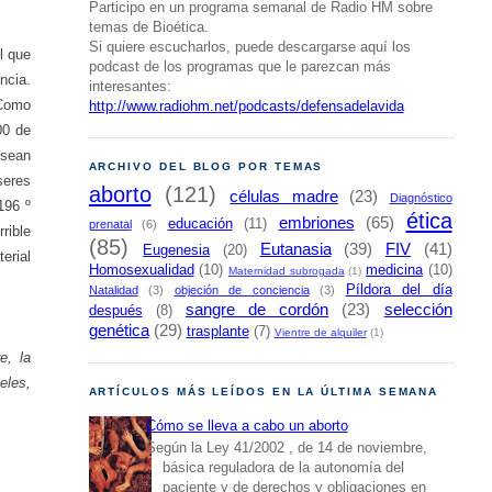
Participo en un programa semanal de Radio HM sobre
temas de Bioética.
Si quiere escucharlos, puede descargarse aquí los
l que
podcast de los programas que le parezcan más
ncia.
interesantes:
 Como
http://www.radiohm.net/podcasts/defensadelavida
00 de
esean
ARCHIVO DEL BLOG POR TEMAS
seres
aborto
(121)
células madre
(23)
Diagnóstico
196 º
ética
embriones
(65)
educación
(11)
prenatal
(6)
rible
(85)
Eutanasia
(39)
FIV
(41)
Eugenesia
(20)
erial
Homosexualidad
(10)
medicina
(10)
Maternidad subrogada
(1)
Píldora del día
Natalidad
(3)
objeción de conciencia
(3)
sangre de cordón
(23)
selección
después
(8)
genética
(29)
trasplante
(7)
Vientre de alquiler
(1)
e, la
eles,
ARTÍCULOS MÁS LEÍDOS EN LA ÚLTIMA SEMANA
Cómo se lleva a cabo un aborto
Según la Ley 41/2002 , de 14 de noviembre,
básica reguladora de la autonomía del
paciente y de derechos y obligaciones en