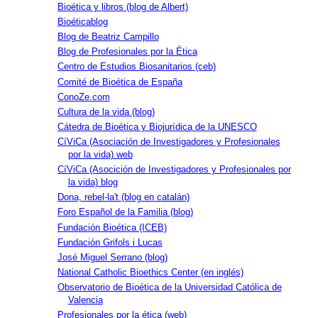
Bioética y libros (blog de Albert)
Bioéticablog
Blog de Beatriz Campillo
Blog de Profesionales por la Ética
Centro de Estudios Biosanitarios (ceb)
Comité de Bioética de España
ConoZe.com
Cultura de la vida (blog)
Cátedra de Bioética y Biojurídica de la UNESCO
CíViCa (Asociación de Investigadores y Profesionales
por la vida) web
CíViCa (Asocición de Investigadores y Profesionales por
la vida) blog
Dona, rebel-la't (blog en catalán)
Foro Español de la Familia (blog)
Fundación Bioética (ICEB)
Fundación Grifols i Lucas
José Miguel Serrano (blog)
National Catholic Bioethics Center (en inglés)
Observatorio de Bioética de la Universidad Católica de
Valencia
Profesionales por la ética (web)