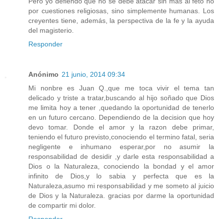
Pero yo defiendo que no se debe atacar sin más al feto no
por cuestiones religiosas, sino simplemente humanas. Los
creyentes tiene, además, la perspectiva de la fe y la ayuda
del magisterio.
Responder
Anónimo
21 junio, 2014 09:34
Mi nonbre es Juan Q.,que me toca vivir el tema tan
delicado y triste a tratar,buscando al hijo soñado que Dios
me limita hoy a tener ,quedando la oportunidad de tenerlo
en un futuro cercano. Dependiendo de la decision que hoy
devo tomar. Donde el amor y la razon debe primar,
teniendo el futuro previsto,conociendo el termino fatal, seria
negligente e inhumano esperar,por no asumir la
responsabilidad de desidir ,y darle esta responsabilidad a
Dios o la Naturaleza, conociendo la bondad y el amor
infinito de Dios,y lo sabia y perfecta que es la
Naturaleza,asumo mi responsabilidad y me someto al juicio
de Dios y la Naturaleza. gracias por darme la oportunidad
de compartir mi dolor.
Responder