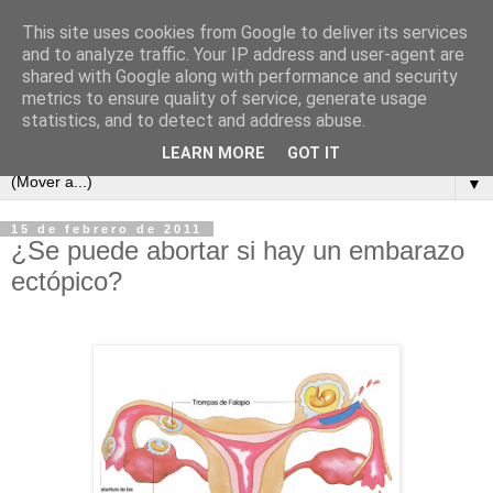
This site uses cookies from Google to deliver its services
and to analyze traffic. Your IP address and user-agent are
shared with Google along with performance and security
metrics to ensure quality of service, generate usage
statistics, and to detect and address abuse.
LEARN MORE
GOT IT
▼
15 de febrero de 2011
¿Se puede abortar si hay un embarazo
ectópico?