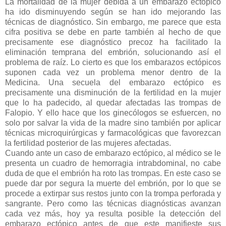
La mortalidad de la mujer debida a un embarazo ectópico
ha ido disminuyendo según se han ido mejorando las
técnicas de diagnóstico. Sin embargo, me parece que esta
cifra positiva se debe en parte también al hecho de que
precisamente ese diagnóstico precoz ha facilitado la
eliminación temprana del embrión, solucionando así el
problema de raíz. Lo cierto es que los embarazos ectópicos
suponen cada vez un problema menor dentro de la
Medicina. Una secuela del embarazo ectópico es
precisamente una disminución de la fertilidad en la mujer
que lo ha padecido, al quedar afectadas las trompas de
Falopio. Y ello hace que los ginecólogos se esfuercen, no
solo por salvar la vida de la madre sino también por aplicar
técnicas microquirúrgicas y farmacológicas que favorezcan
la fertilidad posterior de las mujeres afectadas.
Cuando ante un caso de embarazo ectópico, al médico se le
presenta un cuadro de hemorragia intrabdominal, no cabe
duda de que el embrión ha roto las trompas. En este caso se
puede dar por segura la muerte del embrión, por lo que se
procede a extirpar sus restos junto con la trompa perforada y
sangrante. Pero como las técnicas diagnósticas avanzan
cada vez más, hoy ya resulta posible la detección del
embarazo ectópico antes de que este manifieste sus