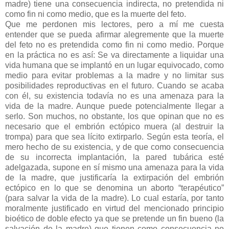
madre) tiene una consecuencia indirecta, no pretendida ni
como fin ni como medio, que es la muerte del feto.
Que me perdonen mis lectores, pero a mí me cuesta
entender que se pueda afirmar alegremente que la muerte
del feto no es pretendida como fin ni como medio. Porque
en la práctica no es así: Se va directamente a liquidar una
vida humana que se implantó en un lugar equivocado, como
medio para evitar problemas a la madre y no limitar sus
posibilidades reproductivas en el futuro. Cuando se acaba
con él, su existencia todavía no es una amenaza para la
vida de la madre. Aunque puede potencialmente llegar a
serlo. Son muchos, no obstante, los que opinan que no es
necesario que el embrión ectópico muera (al destruir la
trompa) para que sea lícito extirparlo. Según esta teoría, el
mero hecho de su existencia, y de que como consecuencia
de su incorrecta implantación, la pared tubárica esté
adelgazada, supone en sí mismo una amenaza para la vida
de la madre, que justificaría la extirpación del embrión
ectópico en lo que se denomina un aborto “terapéutico”
(para salvar la vida de la madre). Lo cual estaría, por tanto
moralmente justificado en virtud del mencionado principio
bioético de doble efecto ya que se pretende un fin bueno (la
salvación de la madre) que tienen como consecuencia no