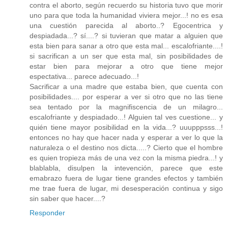
contra el aborto, según recuerdo su historia tuvo que morir
uno para que toda la humanidad viviera mejor...! no es esa
una cuestión parecida al aborto..? Egocentrica y
despiadada...? sí....? si tuvieran que matar a alguien que
esta bien para sanar a otro que esta mal... escalofriante....!
si sacrifican a un ser que esta mal, sin posibilidades de
estar bien para mejorar a otro que tiene mejor
espectativa... parece adecuado...!
Sacrificar a una madre que estaba bien, que cuenta con
posibilidades.... por esperar a ver si otro que no las tiene
sea tentado por la magnifiscencia de un milagro...
escalofriante y despiadado...! Alguien tal ves cuestione... y
quién tiene mayor posibilidad en la vida...? uuupppsss...!
entonces no hay que hacer nada y esperar a ver lo que la
naturaleza o el destino nos dicta.....? Cierto que el hombre
es quien tropieza más de una vez con la misma piedra...! y
blablabla, disulpen la intevención, parece que este
emabrazo fuera de lugar tiene grandes efectos y también
me trae fuera de lugar, mi desesperación continua y sigo
sin saber que hacer....?
Responder