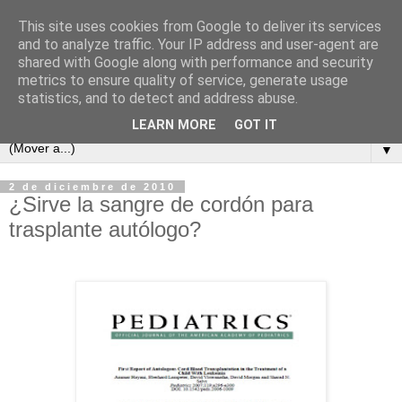
This site uses cookies from Google to deliver its services
and to analyze traffic. Your IP address and user-agent are
shared with Google along with performance and security
metrics to ensure quality of service, generate usage
statistics, and to detect and address abuse.
LEARN MORE
GOT IT
▼
2 de diciembre de 2010
¿Sirve la sangre de cordón para
trasplante autólogo?