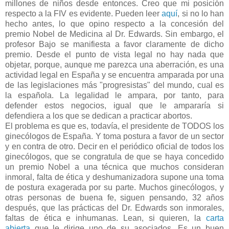
millones de niños desde entonces. Creo que mi posición
respecto a la FIV es evidente. Pueden leer
aquí
, si no lo han
hecho antes, lo que opino respecto a la concesión del
premio Nobel de Medicina al Dr. Edwards. Sin embargo, el
profesor Bajo se manifiesta a favor claramente de dicho
premio. Desde el punto de vista legal no hay nada que
objetar, porque, aunque me parezca una aberración, es una
actividad legal en España y se encuentra amparada por una
de las legislaciones más "progresistas" del mundo, cual es
la española. La legalidad le ampara, por tanto, para
defender estos negocios, igual que le ampararía si
defendiera a los que se dedican a practicar abortos.
El problema es que es, todavía, el presidente de TODOS los
ginecólogos de España. Y toma postura a favor de un sector
y en contra de otro. Decir en el periódico oficial de todos los
ginecólogos, que se congratula de que se haya concedido
un premio Nobel a una técnica que muchos consideran
inmoral, falta de ética y deshumanizadora supone una toma
de postura exagerada por su parte. Muchos ginecólogos, y
otras personas de buena fe, siguen pensando, 32 años
después, que las prácticas del Dr. Edwards son inmorales,
faltas de ética e inhumanas. Lean, si quieren, la
carta
abierta
que le dirige uno de su asociados. Es un buen